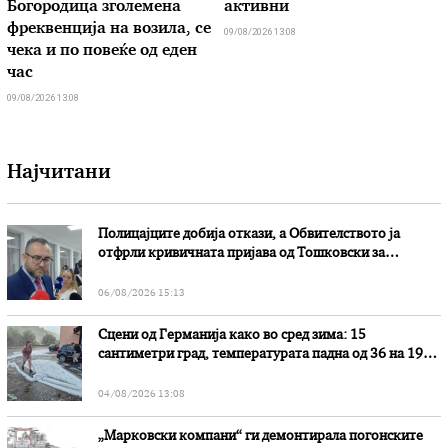
Богородица зголемена
активни
фреквенција на возила, се
09/08/2026 13:08
чека и по повеќе од еден
час
09/08/2026 13:08
Најчитани
Полицајците добија откази, а Обвителството ја
отфрли кривичната пријава од Тошковски за
наводни злоупотреби
06/08/2026 15:13
Сцени од Германија како во сред зима: 15
сантиметри град, температурата падна од 36 на 19
степени
04/08/2026 13:08
„Марковски компани“ ги демонтирала погонските