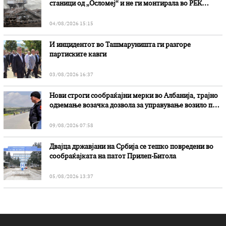
станици од „Осломеј“ и не ги монтирала во РЕК
„Битола“, стои во вештачењето на обвинителството
04/08/2026 15:15
И инцидентот во Ташмаруништa ги разгоре
партиските кавги
03/08/2026 16:37
Нови строги сообраќајни мерки во Aлбанија, трајно
одземање возачка дозвола за управување возило под
дејство на алкохол и големи парични казни
09/08/2026 07:58
Двајца државјани на Србија се тешко повредени во
сообраќајката на патот Прилеп-Битола
05/08/2026 13:37