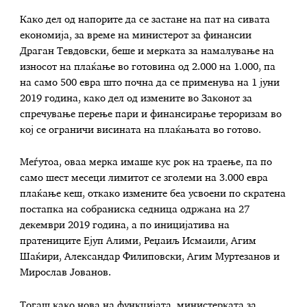
Како дел од напорите да се застане на пат на сивата
економија, за време на министерот за финансии
Драган Тевдовски, беше и мерката за намалување на
износот на плаќање во готовина од 2.000 на 1.000, па
на само 500 евра што почна да се применува на 1 јуни
2019 година, како дел од измените во Законот за
спречување перење пари и финансирање тероризам во
кој се ограничи висината на плаќањата во готово.
Меѓутоа, оваа мерка имаше кус рок на траење, па по
само шест месеци лимитот се зголеми на 3.000 евра
плаќање кеш, откако измените беа усвоени по скратена
постапка на собраниска седница одржана на 27
декември 2019 година, а по иницијатива на
пратениците Ејуп Алими, Реџаиљ Исмаили, Агим
Шаќири, Александар Филиповски, Агим Муртезанов и
Мирослав Јованов.
Тогаш како нова на функцијата, министерката за