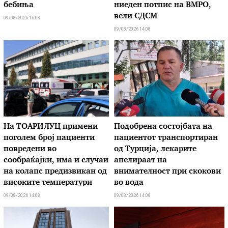
бебиња
ниеден потпис на ВМРО,
вели СДСМ
09/08/2026 16:08
09/08/2026 14:08
На ТОАРИЛУЦ примени
Подобрена состојбата на
поголем број пациенти
пациентот транспортиран
повредени во
од Турција, лекарите
сообраќајки, има и случаи
апелираат на
на колапс предизвикан од
внимателност при скокови
високите температури
во вода
09/08/2026 14:08
09/08/2026 14:08