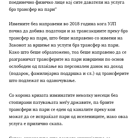
поединечно физичко лице кај сите даватели на услуга
брз трансфер на пари“
Измените беа направени во 2018 година кога УЈП
почна да добива податоци и за трансакциите преку брз
трансфер на пари, што беше направено со измени на
Законот за вршење на услуги брз трансфер на пари.
Како што беше образложено, тоа беше направено да се
разграничат трансферите на пари извршени по основ
ослободен од плаќање на персонален данок на доход
(подарок, фамилијарна поддршка и сл.) од трансферите
што подлежат на оданочување.
Со корона кризата изминатите неколку месеци беа
стопирани патувањата меѓу државите, па брзите
трансфери на пари се еден од каналите преку кои
можат да се испраќаат пари од иселениците, иако оваа
услуга е прилично скапа.