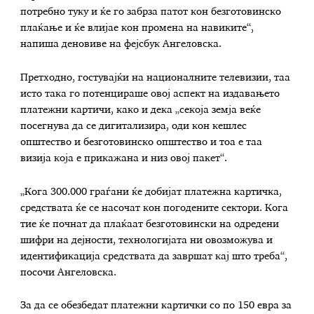
потребно туку и ќе го забрза патот кон безготовинско
плаќање и ќе влијае кон промена на навиките“,
напиша деновиве на фејсбук Ангеловска.
Претходно, гостувајќи на националните телевизии, таа
исто така го потенцираше овој аспект на издавањето
платежни картичи, како и дека „секоја земја веќе
посегнува да се дигитализира, оди кон кешлес
општество и безготовинско општество и тоа е таа
визија која е прикажана и низ овој пакет“.
„Кога 300.000 граѓани ќе добијат платежна картичка,
средствата ќе се насочат кон погодените сектори. Кога
тие ќе почнат да плаќаат безготовински на одредени
шифри на дејности, технологијата ни овозможува и
идентификација средствата да завршат кај што треба“,
посочи Ангеловска.
За да се обезбедат платежни картички со по 150 евра за