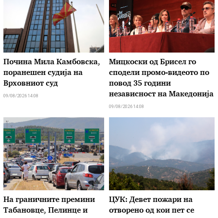
Почина Мила Камбовска,
Мицкоски од Брисел го
поранешен судија на
сподели промо-видеото по
Врховниот суд
повод 35 години
независност на Македонија
09/08/2026 14:08
09/08/2026 14:08
На граничните премини
ЦУК: Девет пожари на
Табановце, Пелинце и
отворено од кои пет се