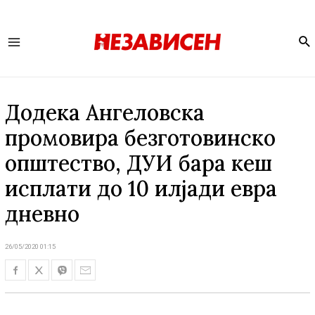
Se
Main
Menu
Додека Ангеловска
промовира безготовинско
општество, ДУИ бара кеш
исплати до 10 илјади евра
дневно
26/05/2020 01:15