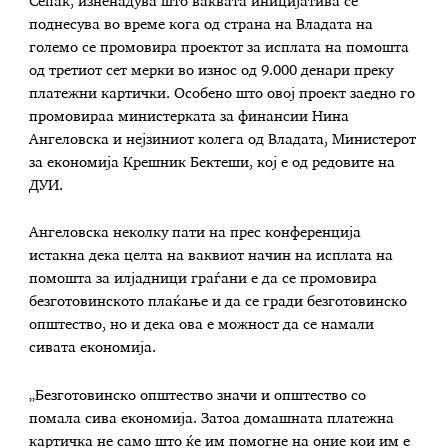
Сепак, изненадува што ваквата иницијатива се
поднесува во време кога од страна на Владата на
големо се промовира проектот за исплата на помошта
од третиот сет мерки во износ од 9.000 денари преку
платежни картички. Особено што овој проект заедно го
промовираа министерката за финансии Нина
Ангеловска и нејзиниот колега од Владата, Министерот
за економија Крешник Бектеши, кој е од редовите на
ДУИ.
Ангеловска неколку пати на прес конференција
истакна дека целта на ваквиот начин на исплата на
помошта за илјадници граѓани е да се промовира
безготовинското плаќање и да се гради безготовинско
општество, но и дека ова е можност да се намали
сивата економија.
„Безготовинско општество значи и општество со
помала сива економија. Затоа домашната платежна
картичка не само што ќе им помогне на оние кои им е