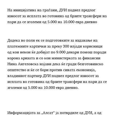
На иницијатива на граѓани, ДУИ поднел предлог
износот за исплата во готовина од брзите трансфери на
пари да се зголеми од 5.000 на 10.000 евра дневно
Додека во полн ек се подготовките за издавање на
платежните картички за преку 300 илјади корисници
од кои некои ќе добијат по 9.000 денари помош поради
корона кризата и со кои министерката за финансии
Нина Ангеловска најави дека ќе гради безготовинско
општество и ќе се бори против сивата економија,
владиниот партнер ДУИ поднел предлог износот за
исплата во готовина од брзите трансфери на пари да се
зголеми од 5.000 на 10.000 евра дневно.
Информацијата за „Алсат“ ја потврдиле од ДУИ, а од