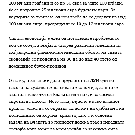
100 илјади граѓани и со по 50 евра за уште 100 илјади,
ќе се потрошат 25 милиони евра буџетски пари. За
ваучерите за туризам, од кои треба да се доделат на над
100 илјади лица, предвидени се 10 до 12 милиони евра.
Сивата економија е еден од поголемите проблеми со
кои се соочува земјава. Според различни извештаи на
меѓународни финансиски извештаи обемот на сивата
економија се проценува на 30 па до над 40 отсто од
домашниот бруто-производ.
Оттаму, прашање е дали предлогот на ДУИ оди во
насока на сузбивање на сивата економија, за што се
залагаат како дел од Владата или пак, е во сосема
спротивна насока. Исто така, нејасно е како ваквиот
предлог може да се оправда од аспект на сузбивање на
последиците од корона кризата, што е и основна
задача на Владата во периодот додека трае вонредната
состојба кога може да носи уредби со законска сила.