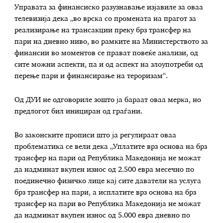
Управата за финансиско разузнавање изјавиле за оваа
телевизија дека „во врска со промената на прагот за
реализирање на трансакции преку брз трансфер на
пари на дневно ниво, во рамките на Министерството за
финансии во моментов се прават повеќе анализи, од
сите можни аспекти, па и од аспект на злоупотреби од
перење пари и финансирање на тероризам“.
Од ДУИ не одговориле зошто ја бараат оваа мерка, но
предлогот бил инициран од граѓани.
Во законските прописи што ја регулираат оваа
проблематика се вели дека „Уплатите врз основа на брз
трансфер на пари од Република Македонија не можат
да надминат вкупен износ од 2.500 евра месечно по
поединечно физичко лице кај сите даватели на услуга
брз трансфер на пари, а исплатите врз основа на брз
трансфер на пари во Република Македонија не можат
да надминат вкупен износ од 5.000 евра дневно по