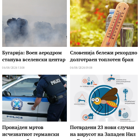
Бугарија: Воен аеродром
Словенија бележи рекордно
станува вселенски центар
долготраен топлотен бран
06/08/2026 13:08
06/08/2026 09:08
Пронајден мртов
Потврдени 23 нови случаи
исчезнатиот германски
на вирусот на Западен Нил