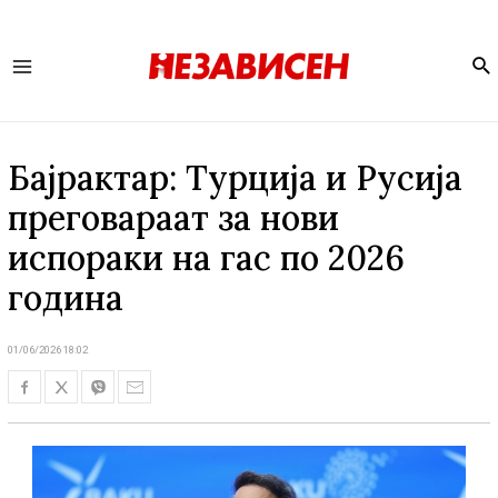
Se
Main
Menu
Бајрактар: Турција и Русија
преговараат за нови
испораки на гас по 2026
година
01/06/2026 18:02