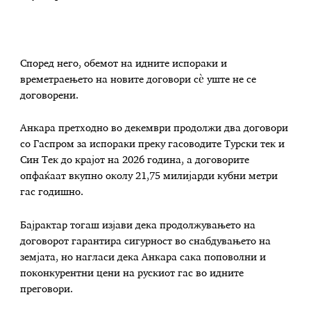
Според него, обемот на идните испораки и
времетраењето на новите договори сè уште не се
договорени.
Анкара претходно во декември продолжи два договори
со Гаспром за испораки преку гасоводите Турски тек и
Син Тек до крајот на 2026 година, а договорите
опфаќаат вкупно околу 21,75 милијарди кубни метри
гас годишно.
Бајрактар тогаш изјави дека продолжувањето на
договорот гарантира сигурност во снабдувањето на
земјата, но нагласи дека Анкара сака поповолни и
поконкурентни цени на рускиот гас во идните
преговори.