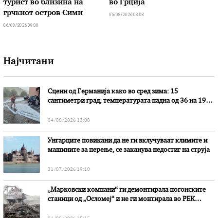
турист во близина на
во Грција
грчкиот остров Сими
06/08/2026 08:08
06/08/2026 09:08
Најчитани
Сцени од Германија како во сред зима: 15
сантиметри град, температурата падна од 36 на 19
степени
04/08/2026 13:08
Унгарците повикани да не ги вклучуваат климите и
машините за перење, се заканува недостиг на струја
31/07/2026 19:10
„Марковски компани“ ги демонтирала погонските
станици од „Осломеј“ и не ги монтирала во РЕК
„Битола“, стои во вештачењето на обвинителството