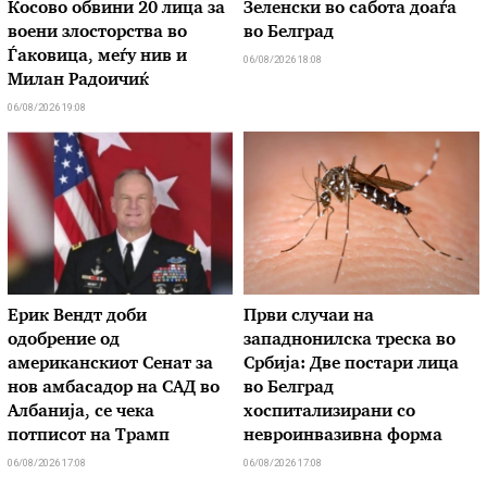
Косово обвини 20 лица за
Зеленски во сабота доаѓа
воени злосторства во
во Белград
Ѓаковица, меѓу нив и
06/08/2026 18:08
Милан Радоичиќ
06/08/2026 19:08
Ерик Вендт доби
Први случаи на
одобрение од
западнонилска треска во
американскиот Сенат за
Србија: Две постари лица
нов амбасадор на САД во
во Белград
Албанија, се чека
хоспитализирани со
потписот на Трамп
невроинвазивна форма
06/08/2026 17:08
06/08/2026 17:08