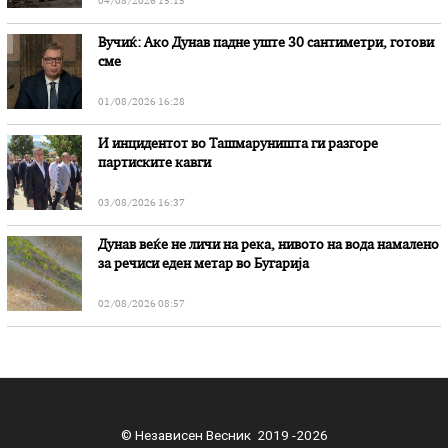
04/08/2026 15:15
Вучиќ: Ако Дунав падне уште 30 сантиметри, готови
сме
01/08/2026 16:28
И инцидентот во Ташмаруништa ги разгоре
партиските кавги
03/08/2026 16:37
Дунав веќе не личи на река, нивото на вода намалено
за речиси еден метар во Бугарија
02/08/2026 08:57
© Независен Весник 2019 -2026