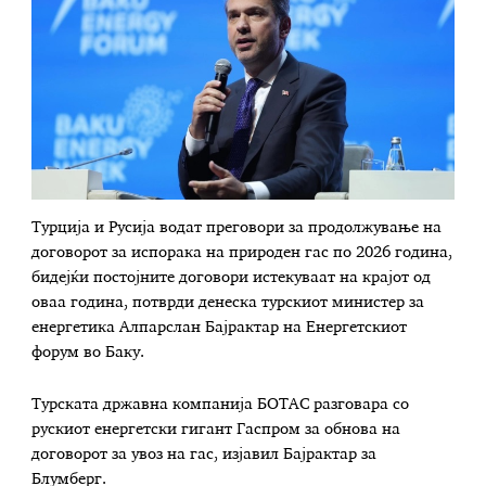
Турција и Русија водат преговори за продолжување на
договорот за испорака на природен гас по 2026 година,
бидејќи постојните договори истекуваат на крајот од
оваа година, потврди денеска турскиот министер за
енергетика Алпарслан Бајрактар на Енергетскиот
форум во Баку.
Турската државна компанија БОТАС разговара со
рускиот енергетски гигант Гаспром за обнова на
договорот за увоз на гас, изјавил Бајрактар за
Блумберг.