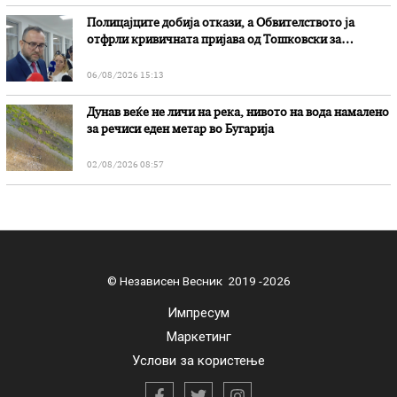
Полицајците добија откази, а Обвителството ја
отфрли кривичната пријава од Тошковски за
наводни злоупотреби
06/08/2026 15:13
Дунав веќе не личи на река, нивото на вода намалено
за речиси еден метар во Бугарија
02/08/2026 08:57
© Независен Весник 2019 -2026
Импресум
Маркетинг
Услови за користење