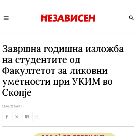
Se
Main
Menu
Завршна годишна изложба
на студентите од
Факултетот за ликовни
уметности при УКИМ во
Скопје
03/06/2026 07:41