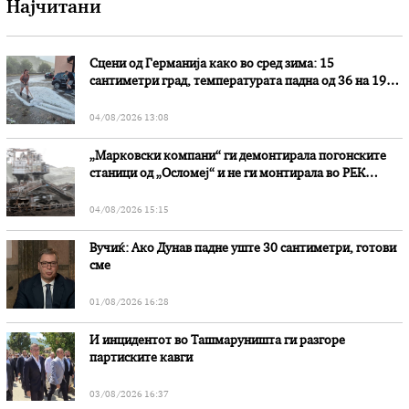
Најчитани
Сцени од Германија како во сред зима: 15
сантиметри град, температурата падна од 36 на 19
степени
04/08/2026 13:08
„Марковски компани“ ги демонтирала погонските
станици од „Осломеј“ и не ги монтирала во РЕК
„Битола“, стои во вештачењето на обвинителството
04/08/2026 15:15
Вучиќ: Ако Дунав падне уште 30 сантиметри, готови
сме
01/08/2026 16:28
И инцидентот во Ташмаруништa ги разгоре
партиските кавги
03/08/2026 16:37