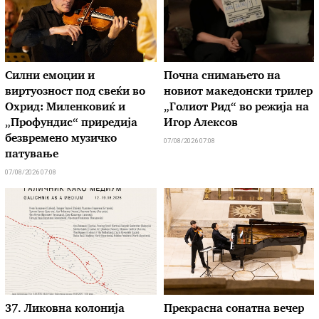
Силни емоции и
Почна снимањето на
виртуозност под свеќи во
новиот македонски трилер
Охрид: Миленковиќ и
„Голиот Рид“ во режија на
„Профундис“ приредија
Игор Алексов
безвремено музичко
07/08/2026 07:08
патување
07/08/2026 07:08
37. Ликовна колонија
Прекрасна сонатна вечер