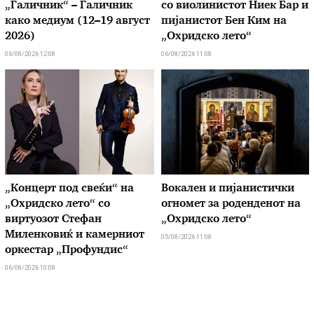
„Галичник“ – Галичник
со виолинистот Ниек Бар и
како медиум (12–19 август
пијанистот Бен Ким на
2026)
„Охридско лето“
06/08/2026 12:08
06/08/2026 11:08
„Концерт под свеќи“ на
Вокален и пијанистички
„Охридско лето“ со
огномет за роденденот на
виртуозот Стефан
„Охридско лето“
Миленковиќ и камерниот
05/08/2026 11:08
оркестар „Профундис“
06/08/2026 10:08