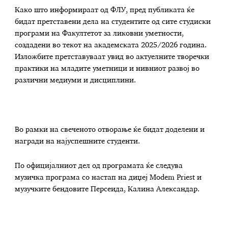
Како што информираат од ФЛУ, пред публиката ќе
бидат претставени дела на студентите од сите студиски
програми на Факултетот за ликовни уметности,
создадени во текот на академската 2025/2026 година.
Изложбите претставуваат увид во актуелните творечки
практики на младите уметници и нивниот развој во
различни медиуми и дисциплини.
Во рамки на свеченото отворање ќе бидат доделени и
награди на најуспешните студенти.
По официјалниот дел од програмата ќе следува
музичка програма со настап на диџеј Modem Priest и
музучките бендовите Персеида, Калина Александар.