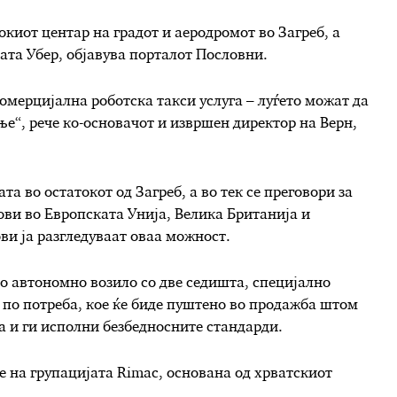
окиот центар на градот и аеродромот во Загреб, а
ата Убер, објавува порталот Пословни.
комерцијална роботска такси услуга – луѓето можат да
ње“, рече ко-основачот и извршен директор на Верн,
а во остатокот од Загреб, а во тек се преговори за
ови во Европската Унија, Велика Британија и
ви ја разгледуваат оваа можност.
о автономно возило со две седишта, специјално
 по потреба, кое ќе биде пуштено во продажба штом
а и ги исполни безбедносните стандарди.
те на групацијата Rimac, основана од хрватскиот