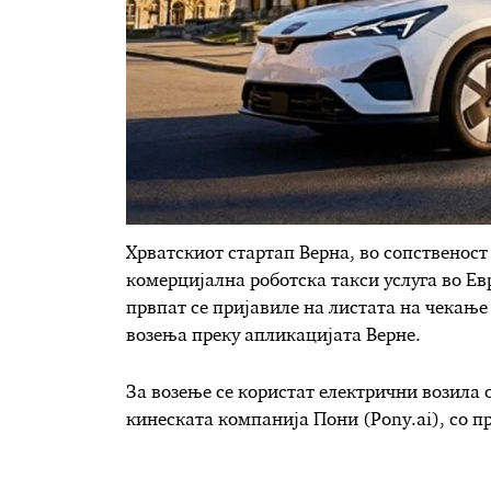
Хрватскиот стартап Верна, во сопственост
комерцијална роботска такси услуга во Евр
првпат се пријавиле на листата на чекање
возења преку апликацијата Верне.
За возење се користат електрични возила 
кинеската компанија Пони (Pony.ai), со п