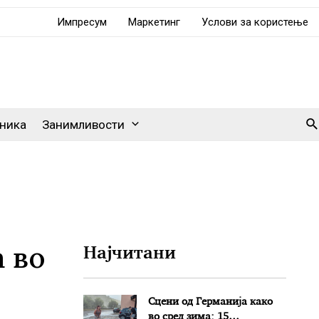
Импресум
Маркетинг
Услови за користење
Se
ника
Занимливости
 во
Најчитани
Сцени од Германија како
во сред зима: 15