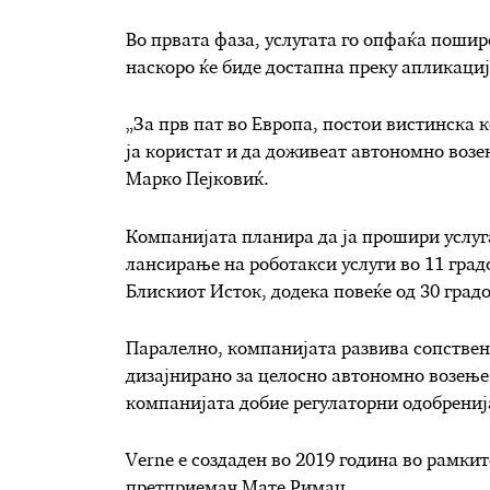
Во првата фаза, услугата го опфаќа пошир
наскоро ќе биде достапна преку апликациј
„За прв пат во Европа, постои вистинска 
ја користат и да доживеат автономно возе
Марко Пејковиќ.
Компанијата планира да ја прошири услугат
лансирање на роботакси услуги во 11 град
Блискиот Исток, додека повеќе од 30 градо
Паралелно, компанијата развива сопствен
дизајнирано за целосно автономно возење
компанијата добие регулаторни одобрениј
Verne е создаден во 2019 година во рамки
претприемач Мате Римац.