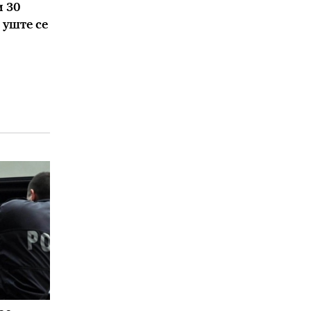
 30
 уште се