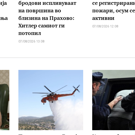
ија
бродови испливуваат
се регистрирани
на површина во
пожари, осум се
ања
близина на Прахово:
активни
Хитлер самиот ги
07/08/2026 12:08
потопил
07/08/2026 13:08