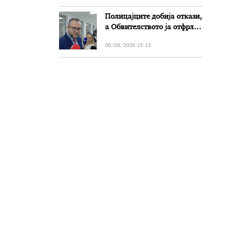
Полицајците добија откази,
а Обвителството ја отфрли
кривичната пријава од
06/08/2026 15:13
Тошковски за наводни
злоупотреби