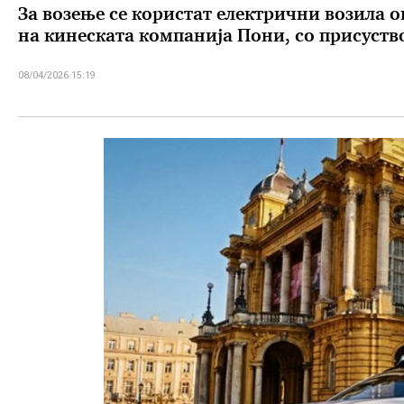
За возење се користат електрични возила 
на кинеската компанија Пони, со присуств
08/04/2026 15:19