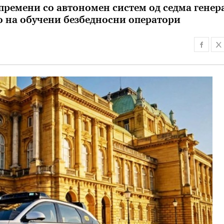
опремени со автономен систем од седма генер
о на обучени безбедносни оператори