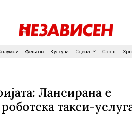
Колумни
Фељтон
Култура
Сцена
Спорт
Хро
ријата: Лансирана е
роботска такси-услуга