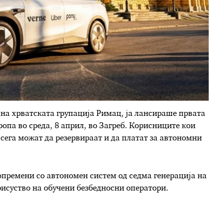
 на хрватската групација Римац, ја лансираше првата
опа во среда, 8 април, во Загреб. Корисниците кои
 сега можат да резервираат и да платат за автономни
опремени со автономен систем од седма генерација на
рисуство на обучени безбедносни оператори.