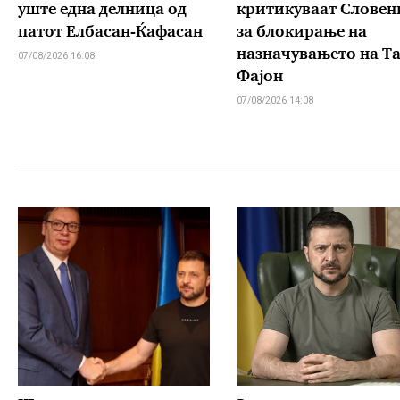
уште една делница од
критикуваат Словен
патот Елбасан-Ќафасан
за блокирање на
назначувањето на Т
07/08/2026 16:08
Фајон
07/08/2026 14:08