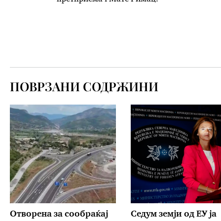
ПОВРЗАНИ СОДРЖИНИ
Отворена за сообраќај
Седум земји од ЕУ ја