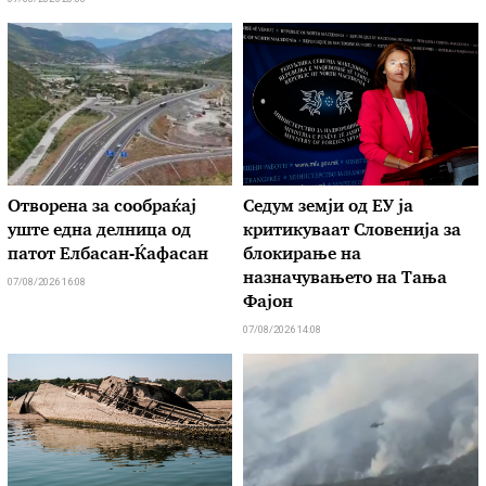
Отворена за сообраќај
Седум земји од ЕУ ја
уште една делница од
критикуваат Словенија за
патот Елбасан-Ќафасан
блокирање на
назначувањето на Тања
07/08/2026 16:08
Фајон
07/08/2026 14:08