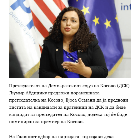
Претседателот на Демократскиот сојуз на Косово (ДСК)
Љумир Абдиџику предложи поранешната
претседателка на Косово, Вјоса Османи да ја предводи
листата на кандидати за пратеници на ДСК и да биде
кандидат за претседател на Косово, додека тој ќе биде
номиниран за премиер на Косово.
На Главниот одбор на партијата, тој изјави дека