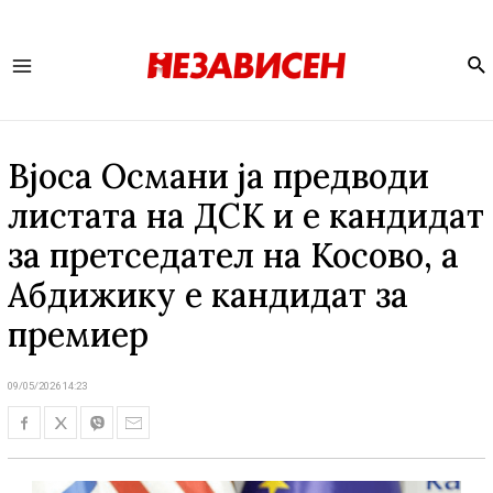
Se
Main
Menu
Вјоса Османи ја предводи
листата на ДСК и е кандидат
за претседател на Косово, а
Абдижику е кандидат за
премиер
09/05/2026 14:23