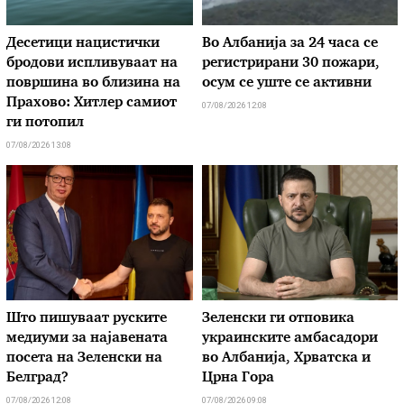
Десетици нацистички
Во Албанија за 24 часа се
бродови испливуваат на
регистрирани 30 пожари,
површина во близина на
осум се уште се активни
Прахово: Хитлер самиот
07/08/2026 12:08
ги потопил
07/08/2026 13:08
Што пишуваат руските
Зеленски ги отповика
медиуми за најавената
украинските амбасадори
посета на Зеленски на
во Албанија, Хрватска и
Белград?
Црна Гора
07/08/2026 12:08
07/08/2026 09:08