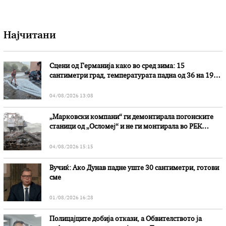
Најчитани
Сцени од Германија како во сред зима: 15
сантиметри град, температурата падна од 36 на 19
степени
04/08/2026 13:08
„Марковски компани“ ги демонтирала погонските
станици од „Осломеј“ и не ги монтирала во РЕК
„Битола“, стои во вештачењето на обвинителството
04/08/2026 15:15
Вучиќ: Ако Дунав падне уште 30 сантиметри, готови
сме
01/08/2026 16:28
Полицајците добија откази, а Обвителството ја