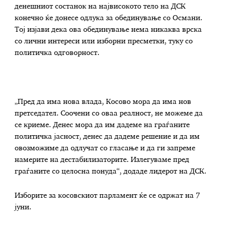
денешниот состанок на највисокото тело на ДСК
конечно ќе донесе одлука за обединување со Османи.
Тој изјави дека ова обединување нема никаква врска
со лични интереси или изборни пресметки, туку со
политичка одговорност.
„Пред да има нова влада, Косово мора да има нов
претседател. Соочени со оваа реалност, не можеме да
се криеме. Денес мора да им дадеме на граѓаните
политичка јасност, денес да дадеме решение и да им
овозможиме да одлучат со гласање и да ги запреме
намерите на дестабилизаторите. Излегуваме пред
граѓаните со целосна понуда“, додаде лидерот на ДСК.
Изборите за косовскиот парламент ќе се одржат на 7
јуни.