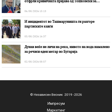
отфрли кривичната пријава од Тошковски за
наводни злоупотреби
06/08/2026 15:13
И инцидентот во Ташмаруништa ги разгоре
партиските кавги
03/08/2026 16:37
Дунав веќе не личи на река, нивото на вода намалено
за речиси еден метар во Бугарија
02/08/2026 08:57
© Независен Весник 2019 -2026
Импресум
Маркетинг