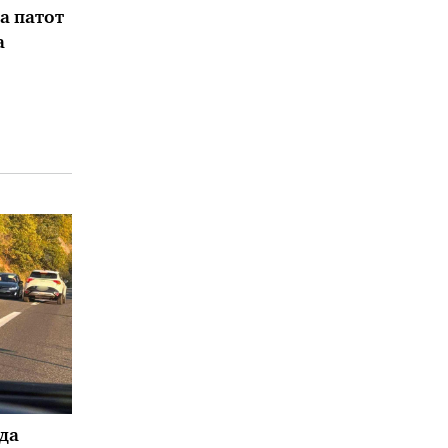
а патот
а
да