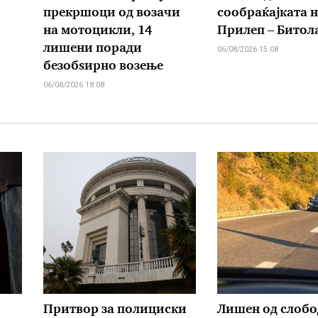
прекршоци од возачи
сообраќајката н
на мотоцикли, 14
Прилеп – Битол
лишени поради
06/08/2026 15:08
безобѕирно возење
06/08/2026 18:08
Притвор за полициски
Лишен од слобо