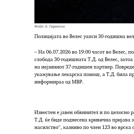
Фото: Б. Грданоски
Полицијата во Велес уапси 30-годишна вел
– На 06.07.2026 во 19:00 часот во Велес, 
слобода 30-годишната Т.Д. од Велес, затоа
на нејзиниот 37-годишен партнер. Повреде
укажување лекарска помош, а Т.Д. била п
информираа од МВР.
Известен е јавен обвинител и по целосно
Т.Д. ќе биде поднесена кривична пријава з
насилство“, казниво по член 123 во врска 