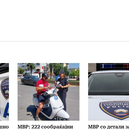
ишно
МВР: 222 сообраќајни
МВР со детали з