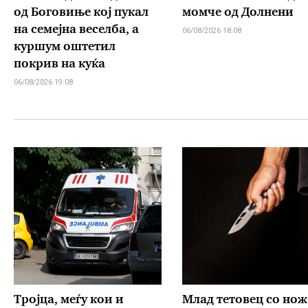
од Боговиње кој пукал
момче од Долнени
на семејна веселба, а
06/08/2026 18:08
куршум оштетил
покрив на куќа
06/08/2026 19:08
Тројца, меѓу кои и
Млад тетовец со нож