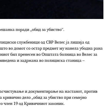
ешанка поради „обид за убиство“.
полициски службеници од СВР Велес ја лишија од
 што во домот со остар предмет му нанела убодна рана
ниот бил пренесен во Општата болница во Велес за
риведена и задржана во полициска станица –
 расчистување и документирање на настанот, против
а кривично дело „обид за убиство при семејно
со член 19 од Кривичниот законик.