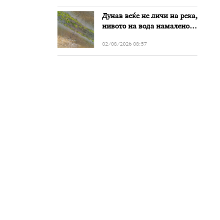
Дунав веќе не личи на река,
нивото на вода намалено
за речиси еден метар во
02/08/2026 08:57
Бугарија