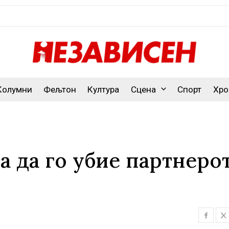
Колумни
Фељтон
Култура
Сцена
Спорт
Хро
 да го убие партнерот