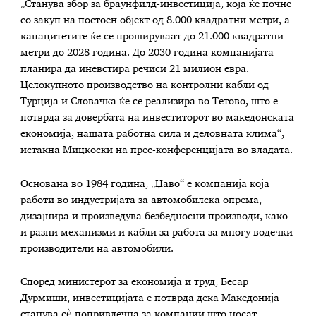
„Станува збор за браунфилд-инвестиција, која ќе почне
со закуп на постоен објект од 8.000 квадратни метри, а
капацитетите ќе се прошируваат до 21.000 квадратни
метри до 2028 година. До 2030 година компанијата
планира да иневстира речиси 21 милион евра.
Целокупното производство на контролни кабли од
Турција и Словачка ќе се реализира во Тетово, што е
потврда за довербата на инвеститорот во македонската
економија, нашата работна сила и деловната клима“,
истакна Мицкоски на прес-конференцијата во владата.
Основана во 1984 година, „Џаво“ е компанија која
работи во индустријата за автомобилска опрема,
дизајнира и произведува безбедносни производи, како
и разни механизми и кабли за работа за многу водечки
производители на автомобили.
Според министерот за економија и труд, Бесар
Дурмиши, инвестицијата е потврда дека Македонија
станува сè попривлечна за компании што носат