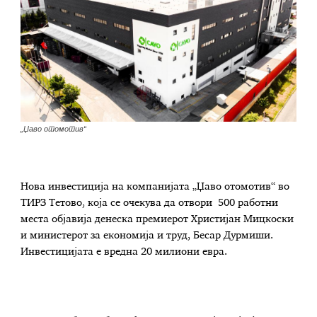
„Џаво отомотив“
Нова инвестиција на компанијата „Џаво отомотив“ во
ТИРЗ Тетово, која се очекува да отвори 500 работни
места објавија денеска премиерот Христијан Мицкоски
и министерот за економија и труд, Бесар Дурмиши.
Инвестицијата е вредна 20 милиони евра.