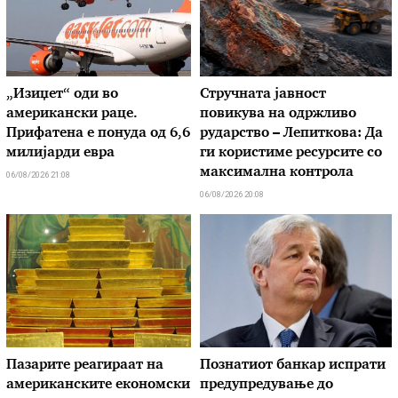
„Изиџет“ оди во
Стручната јавност
американски раце.
повикува на одржливо
Прифатена е понуда од 6,6
рударство – Лепиткова: Да
милијарди евра
ги користиме ресурсите со
максимална контрола
06/08/2026 21:08
06/08/2026 20:08
Пазарите реагираат на
Познатиот банкар испрати
американските економски
предупредување до