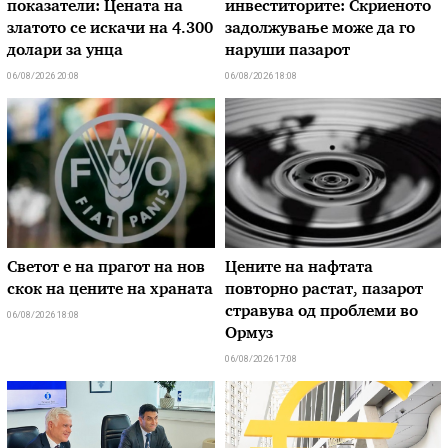
показатели: Цената на
инвеститорите: Скриеното
златото се искачи на 4.300
задолжување може да го
долари за унца
наруши пазарот
06/08/2026 20:08
06/08/2026 18:08
Светот е на прагот на нов
Цените на нафтата
скок на цените на храната
повторно растат, пазарот
стравува од проблеми во
06/08/2026 18:08
Ормуз
06/08/2026 17:08