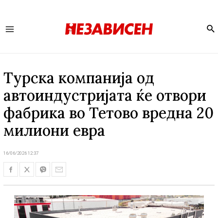
Se
Main
Menu
Турска компанија од
автоиндустријата ќе отвори
фабрика во Тетово вредна 20
милиони евра
16/06/2026 12:37