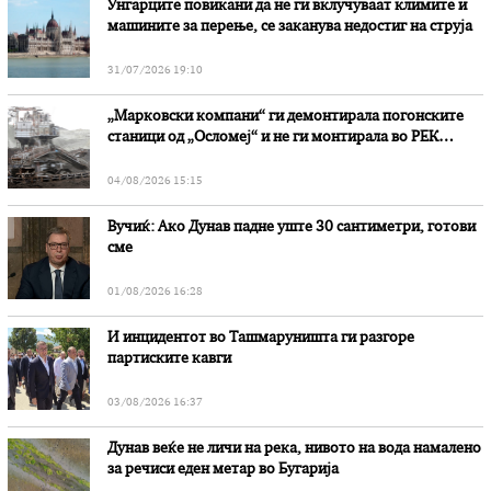
Унгарците повикани да не ги вклучуваат климите и
машините за перење, се заканува недостиг на струја
31/07/2026 19:10
„Марковски компани“ ги демонтирала погонските
станици од „Осломеј“ и не ги монтирала во РЕК
„Битола“, стои во вештачењето на обвинителството
04/08/2026 15:15
Вучиќ: Ако Дунав падне уште 30 сантиметри, готови
сме
01/08/2026 16:28
И инцидентот во Ташмаруништa ги разгоре
партиските кавги
03/08/2026 16:37
Дунав веќе не личи на река, нивото на вода намалено
за речиси еден метар во Бугарија