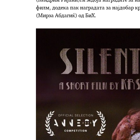
(Ќендрим Ријани)ги зедоја наградите за 
филм, додека пак наградата за најдобар 
(Мирза Абдагиќ) oд БиХ.