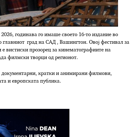
 2026, годинава го имаше своето 16-то издание во
во главниот град на САД , Вашингтон. Овој фестивал за
и е вистиски прозорец за кинематографиите на
ада филмски творци од регионот.
, документарни, кратки и анимирани филмови,
та и европската публика.