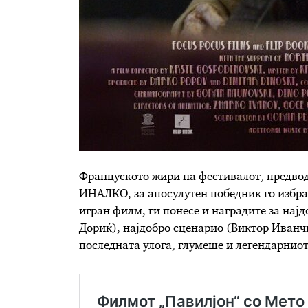
Француското жири на фестивалот, предво
ИНАЛКО, за апосулутен победник го избра 
игран филм, ги понесе и наградите за најд
Дориќ), најдобро сценарио (Виктор Иванчи
последната улога, глумеше и легендарнио