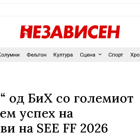
Колумни
Фељтон
Култура
Сцена
Спорт
Хро
 од БиХ со големиот
ем успех на
и на SEE FF 2026