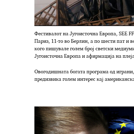
Фестивалот на Југоисточна Европа, SEE FF
Париз, 11-то во Берлин, а по шести пат и 
кого пишувале голем број светски медиум
Југоисточна Европа и афирмација на плеј
Овогодишната богата програма од играни
предизвика голем интерес кај американска