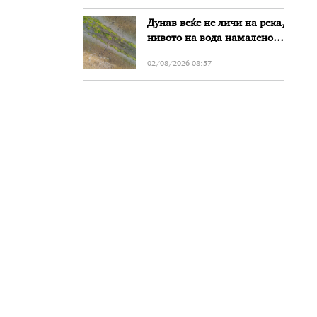
Дунав веќе не личи на река,
нивото на вода намалено
за речиси еден метар во
02/08/2026 08:57
Бугарија