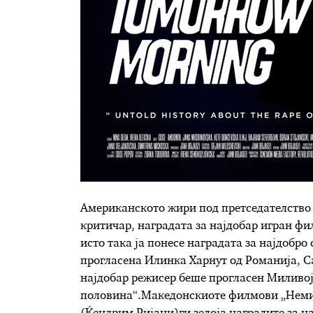
Американското жири под претседателство 
критичар, наградата за најдобар игран фил
исто така ја понесе наградата за најдобро
прогласена Илинка Харнут од Романија, Саб
најдобар режисер беше прогласен Миливој
половина“.Македонскиоте филмови „Неми 