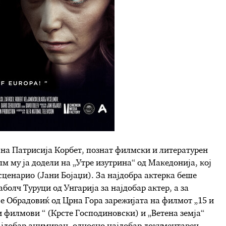
на Патрисија Корбет, познат филмски и литературен
м му ја додели на „Утре изутрина“ од Македонија, кој
 сценарио (Јани Бојаџи). За најдобра актерка беше
олч Туруци од Унгарија за најдобар актер, а за
е Обрадовиќ од Црна Гора зарежијата на филмот „15 и
филмови “ (Крсте Господиновски) и „Ветена земја“