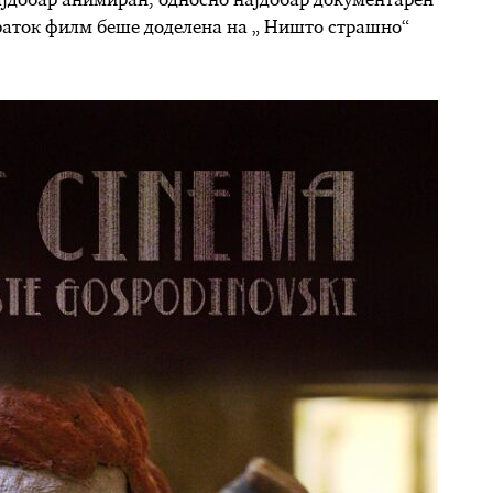
најдобар анимиран, односно најдобар документарен
краток филм беше доделена на „ Ништо страшно“