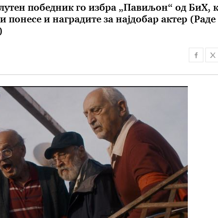
лутен победник го избра „Павиљон“ од БиХ, к
и понесе и наградите за најдобар актер (Раде
)