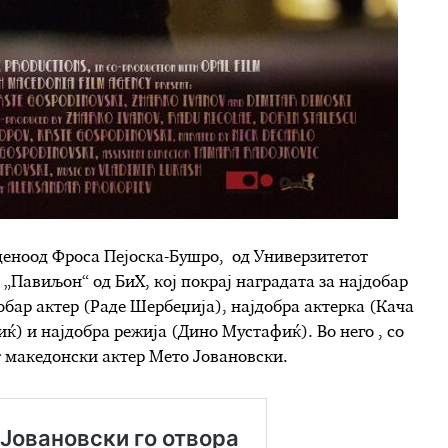
деноод Фроса Пејоска-Бушро, од Универзитетот
„Павиљон“ од БиХ, кој покрај наградата за најдобар
обар актер (Раде Шербеџија), најдобра актерка (Кача
ќ) и најдобра режија (Дино Мустафиќ). Во него , со
т македонски актер Мето Јовановски.