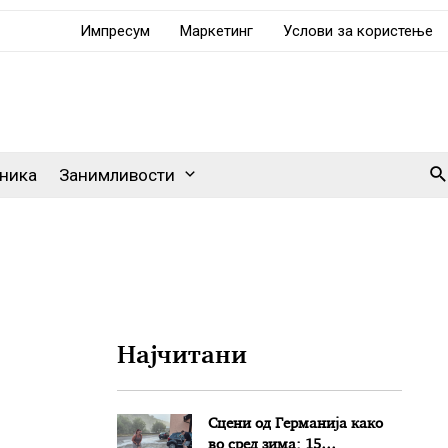
Импресум
Маркетинг
Услови за користење
Se
ника
Занимливости
Најчитани
Сцени од Германија како
во сред зима: 15