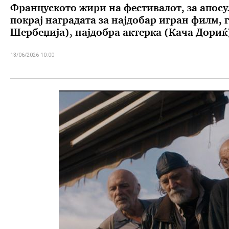
Француското жири на фестивалот, за апосу
покрај наградата за најдобар игран филм, г
Шербеџија), најдобра актерка (Кача Дориќ
13/06/2026 10:00