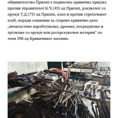
обвинителство Прилеп е поднесена кривична пријава
против управителот К.Ч.(43) од Прилеп, ракувачот со
оружје Т.Д.(73) од Прилеп, како и против стрелачкиот
клуб, поради сомнение за сторено кривично дело
„неовластено изработување, држење, посредување и
тргување со оружје или распрскувачки материи“ по
член 396 од Кривичниот законик.