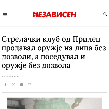
Se
Main
Menu
Стрелачки клуб од Прилеп
продавал оружје на лица без
дозволи, а поседувал и
оружје без дозвола
07/05/2026 15:35