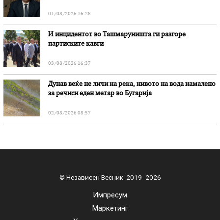
01/08/2026 16:28
И инцидентот во Ташмаруништa ги разгоре
партиските кавги
03/08/2026 16:37
Дунав веќе не личи на река, нивото на вода намалено
за речиси еден метар во Бугарија
02/08/2026 08:57
© Независен Весник 2019 -2026
Импресум
Маркетинг