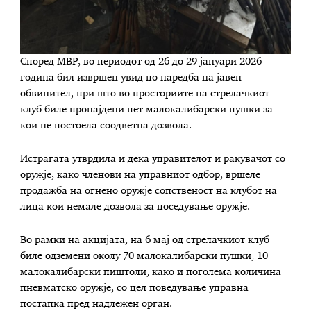
Според МВР, во периодот од 26 до 29 јануари 2026
година бил извршен увид по наредба на јавен
обвинител, при што во просториите на стрелачкиот
клуб биле пронајдени пет малокалибарски пушки за
кои не постоела соодветна дозвола.
Истрагата утврдила и дека управителот и ракувачот со
оружје, како членови на управниот одбор, вршеле
продажба на огнено оружје сопственост на клубот на
лица кои немале дозвола за поседување оружје.
Во рамки на акцијата, на 6 мај од стрелачкиот клуб
биле одземени околу 70 малокалибарски пушки, 10
малокалибарски пиштоли, како и поголема количина
пневматско оружје, со цел поведување управна
постапка пред надлежен орган.