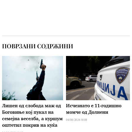
ПОВРЗАНИ СОДРЖИНИ
Лишен од слобода маж од
Исчезнато е 11-годишно
Боговиње кој пукал на
момче од Долнени
семејна веселба, а куршум
06/08/2026 18:08
оштетил покрив на куќа