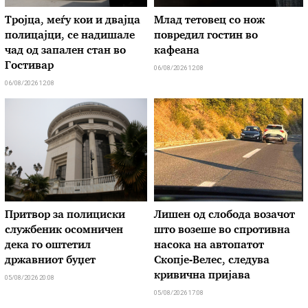
Тројца, меѓу кои и двајца
Млад тетовец со нож
полицајци, се надишале
повредил гостин во
чад од запален стан во
кафеана
Гостивар
06/08/2026 12:08
06/08/2026 12:08
Притвор за полициски
Лишен од слобода возачот
службеник осомничен
што возеше во спротивна
дека го оштетил
насока на автопатот
државниот буџет
Скопје-Велес, следува
кривична пријава
05/08/2026 20:08
05/08/2026 17:08