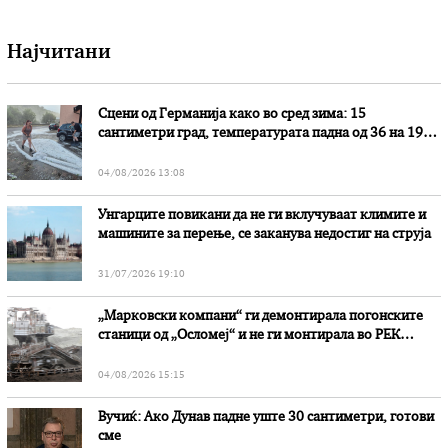
Најчитани
Сцени од Германија како во сред зима: 15
сантиметри град, температурата падна од 36 на 19
степени
04/08/2026 13:08
Унгарците повикани да не ги вклучуваат климите и
машините за перење, се заканува недостиг на струја
31/07/2026 19:10
„Марковски компани“ ги демонтирала погонските
станици од „Осломеј“ и не ги монтирала во РЕК
„Битола“, стои во вештачењето на обвинителството
04/08/2026 15:15
Вучиќ: Ако Дунав падне уште 30 сантиметри, готови
сме