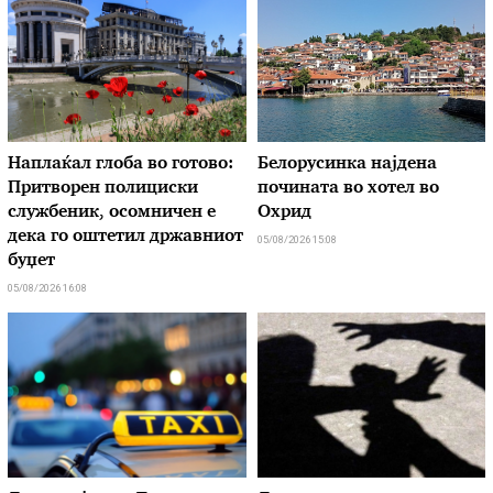
Наплаќал глоба во готово:
Белорусинка најдена
Притворен полициски
почината во хотел во
службеник, осомничен е
Охрид
дека го оштетил државниот
05/08/2026 15:08
буџет
05/08/2026 16:08