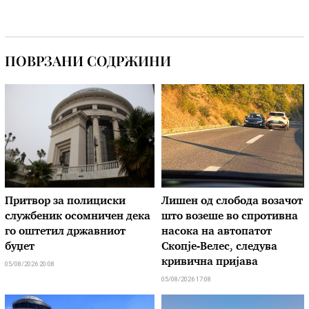
ПОВРЗАНИ СОДРЖИНИ
Притвор за полициски
Лишен од слобода возачот
службеник осомничен дека
што возеше во спротивна
го оштетил државниот
насока на автопатот
буџет
Скопје-Велес, следува
кривична пријава
05/08/2026 20:08
05/08/2026 17:08