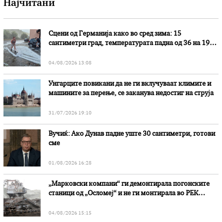
Најчитани
Сцени од Германија како во сред зима: 15
сантиметри град, температурата падна од 36 на 19
степени
04/08/2026 13:08
Унгарците повикани да не ги вклучуваат климите и
машините за перење, се заканува недостиг на струја
31/07/2026 19:10
Вучиќ: Ако Дунав падне уште 30 сантиметри, готови
сме
01/08/2026 16:28
„Марковски компани“ ги демонтирала погонските
станици од „Осломеј“ и не ги монтирала во РЕК
„Битола“, стои во вештачењето на обвинителството
04/08/2026 15:15