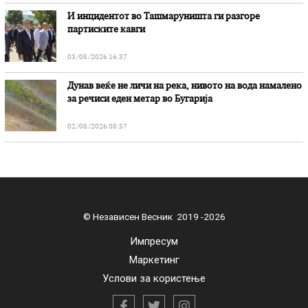
И инцидентот во Ташмаруништa ги разгоре
партиските кавги
03/08/2026 16:37
Дунав веќе не личи на река, нивото на вода намалено
за речиси еден метар во Бугарија
02/08/2026 08:57
© Независен Весник 2019 -2026
Импресум
Маркетинг
Услови за користење