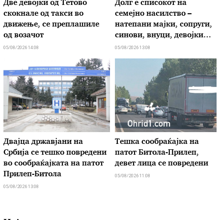
Две девојки од Тетово
Долг е списокот на
скокнале од такси во
семејно насилство –
движење, се преплашиле
натепани мајки, сопруги,
од возачот
синови, внуци, девојки…
05/08/2026 14:08
05/08/2026 13:08
Двајца државјани на
Тешка сообраќајка на
Србија се тешко повредени
патот Битола-Прилеп,
во сообраќајката на патот
девет лица се повредени
Прилеп-Битола
05/08/2026 11:08
05/08/2026 13:08