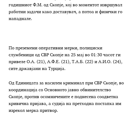
годишниот Ф.М. од Скопје, кој во моментот извршувал
работни задачи како доставувач, а потоа и физички го
нападнале.
По преземени оперативни мерки, полициски
службеници од СВР Скопје на 25 мај во 01:30 часот ги
привеле О.А. (21), А.Ф.Е. (21), Т.А.Б. (22) и А.И.О. (24),
сите државјани на Турција.
Од Единицата за насилен криминал при СВР Скопје, во
координација со Основното јавно обвинителство
Скопје, против осомничените е поднесена соодветна
кривична пријава, а судија на претходна постапка им
изрекол мерка притвор.