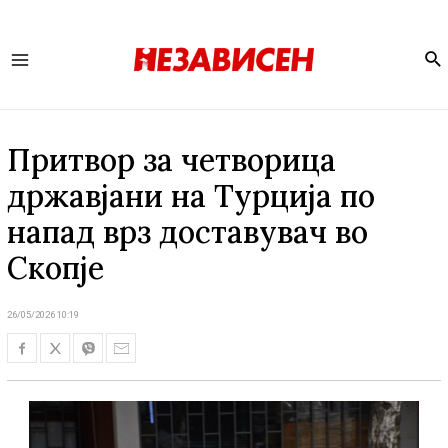
Se
Main
Menu
Притвор за четворица
државјани на Турција по
напад врз доставувач во
Скопје
26/05/2026 10:19