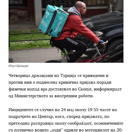
Илустрација
Четворица државјани на Турција се приведени и
против нив е поднесена кривична пријава поради
физички напад врз доставувач во Скопје, информираат
од Министерството за внатрешни работи.
Инцидентот се случил на 24 мај околу 19:55 часот на
подрачјето на Центар, кога, според пријавата, по
претходна расправија околу сообраќајот, осомничените
со патничко возило „ауди“ удриле во мотоциклот на 20-