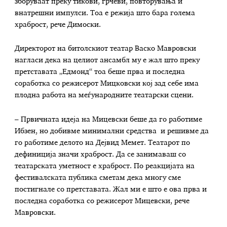
зборуваат преку тикови, грчеви, повторувања и
внатрешни импулси. Тоа е режија што бара голема
храброст, рече Димоски.
Директорот на битолскиот театар Васко Мавровски
нагласи дека на целиот ансамбл му е жал што преку
претставата „Едмонд“ тоа беше прва и последна
соработка со режисерот Мицковски кој зад себе има
плодна работа на меѓународните театарски сцени.
– Првичната идеја на Мицевски беше да го работиме
Ибзен, но добивме минимални средства и решивме да
го работиме делото на Дејвид Мемет. Театарот по
дефиниција значи храброст. Да се занимаваш со
театарската уметност е храброст. По реакцијата на
фестивалската публика сметам дека многу сме
постигнале со претставата. Жал ми е што е ова прва и
последна соработка со режисерот Мицевски, рече
Мавровски.