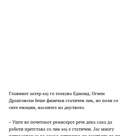
Главниот актер кој го толкува Едмонд, Огнен
Дранговски беше физички статичен лик, но полн со
сите емоции, насоител на дејството.
– Уште во почетокот режисерот рече дека сака да
работи претстава со лик кој е статичен. Јас многу