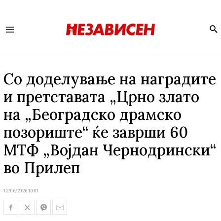
Se
Main
Menu
Со доделување на наградите
и претставата „Црно злато
на „Београдско драмско
позориште“ ќе заврши 60
МТФ „Војдан Чернодрински“
во Прилеп
12/06/2026 10:01