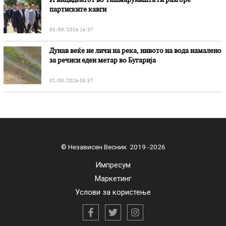
И инцидентот во Ташмаруништa ги разгоре
партиските кавги
03/08/2026 16:37
Дунав веќе не личи на река, нивото на вода намалено
за речиси еден метар во Бугарија
02/08/2026 08:57
© Независен Весник 2019 -2026
Импресум
Маркетинг
Услови за користење