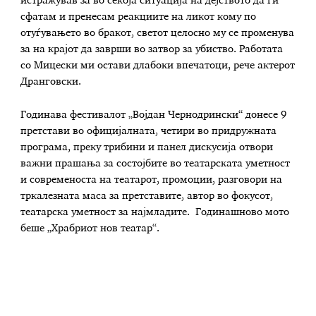
истражував за во секоја ситуација на дејството да ги
сфатам и пренесам реакциите на ликот кому по
отуѓувањето во бракот, светот целосно му се променува
за на крајот да заврши во затвор за убиство. Работата
со Мицески ми остави длабоки впечатоци, рече актерот
Дранговски.
Годинава фестивалот „Војдан Чернодрински“ донесе 9
претстави во официјалната, четири во придружната
програма, преку трибини и панел дискусија отвори
важни прашања за состојбите во театарската уметност
и современоста на театарот, промоции, разговори на
тркалезната маса за претставите, автор во фокусот,
театарска уметност за најмладите. Годинашново мото
беше „Храбриот нов театар“.