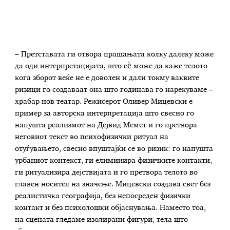
– Претставата ги отвора прашањата колку далеку може
да оди интерпретацијата, што сè може да каже телото
кога зборот веќе не е доволен и дали токму ваквите
ризици го создаваат она што годинава го нарекуваме –
храбар нов театар. Режисерот Оливер Мицевски е
пример за авторска интерпретација што свесно го
напушта реализмот на Дејвид Мемет и го претвора
неговиот текст во психофизички ритуал на
отуѓувањето, свесно впуштајќи се во ризик: го напушта
урбаниот контекст, ги елиминира физичките контакти,
ги ритуализира дејствијата и го претвора телото во
главен носител на значење. Мицевски создава свет без
реалистичка географија, без непосреден физички
контакт и без психолошки објаснувања. Наместо тоа,
на сцената гледаме изолирани фигури, тела што