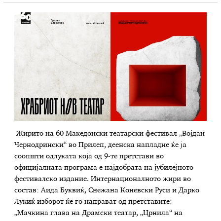
Жирито на 60 Македонски театарски фестивал „Војдан
Чернодрински“ во Прилеп, деенска напладне ќе ја
соопшти одлуката која од 9-те претстави во
официјалната програма е најдобрата на јубилејното
фестивалско издание. Интернационалното жири во
состав: Аида Буквиќ, Снежана Коневски Руси и Дарко
Лукиќ изборот ќе го направат од претставите:
„Мачкина глава на Драмски театар, „Црнила“ на