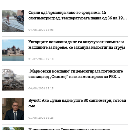
Сцени од Германија како во сред зима: 15
сантиметри град, температурата падна од 36 на 19
степени
04/08/2026 13:08
Унгарците повикани да не ги вклучуваат климите и
машините за перење, се заканува недостиг на струја
31/07/2026 19:10
„Марковски компани“ ги демонтирала погонските
станици од „Осломеј“ и не ги монтирала во РЕК
„Битола“, стои во вештачењето на обвинителството
04/08/2026 15:15
Вучиќ: Ако Дунав падне уште 30 сантиметри, готови
сме
01/08/2026 16:28