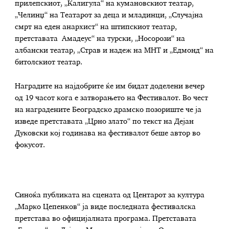
прилепскиот, „Калигула“ на кумановскиот театар,
„Челинџ“ на Театарот за деца и младинци, „Случајна
смрт на еден анархист“ на штипскиот театар,
претставата Амадеус“ на турски, „Носорози“ на
албански театар, „Страв и надеж на МНТ и „Едмонд“ на
битолскиот театар.
Наградите на најдобрите ќе им бидат доделени вечер
од 19 часот кога е затворањето на Фестивалот. Во чест
на наградените Београдско драмско позориште че ја
изведе претставата „Црно злато“ по текст на Дејан
Дуковски кој годинава на фестивалот беше автор во
фокусот.
Синоќа публиката на сцената од Центарот за култура
„Марко Цепенков“ ја виде последната фестивалска
претстава во официјалната програма. Претставата