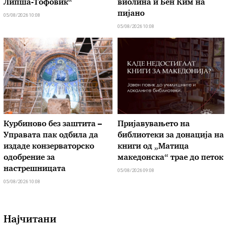
Липша-Тофовиќ“
виолина и Бен Ким на
пијано
05/08/2026 10:08
05/08/2026 10:08
Курбиново без заштита –
Пријавувањето на
Управата пак одбила да
библиотеки за донација на
издаде конзерваторско
книги од „Матица
одобрение за
македонска“ трае до петок
настрешницата
05/08/2026 09:08
05/08/2026 10:08
Најчитани