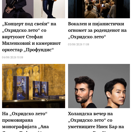
„Концерт под свеќи“ на
Вокален и пијанистички
„Охридско лето“ со
огномет за роденденот на
виртуозот Стефан
„Охридско лето“
Миленковиќ и камерниот
05/08/2026 11:08
оркестар „Профундис“
06/08/2026 10:08
На „Охридско лето“
Холандска вечер на
промовирана
„Охридско лето“ со
монографијата „Ана
уметниците Ниек Бар на