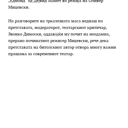
„Едмонд“ од Дејвид Мамет во режија на Оливер
Мицевски.
На разговорите на тркалезната маса веднаш по
претставата, модераторот, театарскиот критичар,
Звонко Димоски, оддавајќи му почит на неодамна,
прерано починатиот режисер Мицевски, рече дека
претставата на битолскиот автор отвора многу важни
прашања за современиот театар.