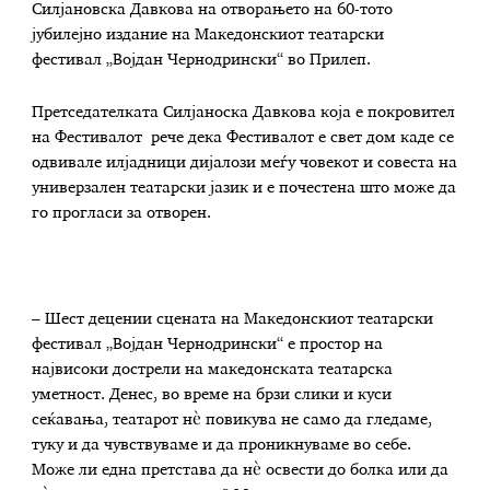
Силјановска Давкова на отворањето на 60-тото
јубилејно издание на Македонскиот театарски
фестивал „Војдан Чернодрински“ во Прилеп.
Претседателката Силјаноска Давкова која е покровител
на Фестивалот рече дека Фестивалот е свет дом каде се
одвивале илјадници дијалози меѓу човекот и совеста на
универзален театарски јазик и е почестена што може да
го прогласи за отворен.
– Шест децении сцената на Македонскиот театарски
фестивал „Војдан Чернодрински“ е простор на
највисоки дострели на македонската театарска
уметност. Денес, во време на брзи слики и куси
сеќавања, театарот нè повикува не само да гледаме,
туку и да чувствуваме и да проникнуваме во себе.
Може ли една претстава да нè освести до болка или да