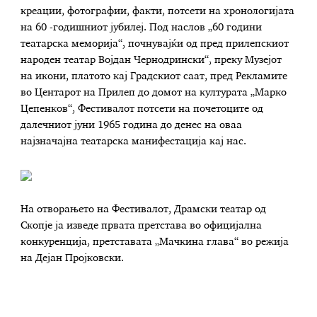
креации, фотографии, факти, потсети на хронологијата
на 60 -годишниот јубилеј. Под наслов „60 години
театарска меморија“, почнувајќи од пред прилепскиот
народен театар Војдан Чернодрински“, преку Музејот
на икони, платото кај Градскиот саат, пред Рекламите
во Центарот на Прилеп до домот на културата „Марко
Цепенков“, Фестивалот потсети на почетоците од
далечниот јуни 1965 година до денес на оваа
најзначајна театарска манифестација кај нас.
На отворањето на Фестивалот, Драмски театар од
Скопје ја изведе првата претстава во официјална
конкуренција, претставата „Мачкина глава“ во режија
на Дејан Пројковски.