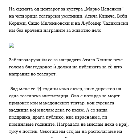
На сцената од центарот за култура „Марко Цепенков“
на четворица театарски уметници. Атила Клинче, Веби
Керими, Сашо Миленковски и на Љубомир Чадиковски
им беа врачени наградите за животно дело.
Заблагодарувајќи се за наградата Атила Клинче рече
голема благодарнот ѝ должи на публиката за сѐ што
направил во театарот.
-Зад мене се 44 години како актер, како директор на
една театарска институција. Ова е потврда за мојот
придонес кон македонскиот театар, кон турската
заедница кој мислам дека го имам. А со ваша
поддршка, драга публико, ние израснавме, ги
поминавме годините. Наградата не мислам дека е крај,
туку е поттик. Секогаш им стојам на располагање на