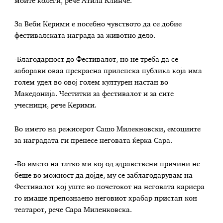
моите колеги, рече Атила Клинче.
За Веби Керими е посебно чувството да се добие
фестивалската награда за животно дело.
-Благодарност до Фестивалот, но не треба да се
заборави оваа прекрасна прилепска публика која има
голем удел во овој голем културен настан во
Македонија. Честитки за фестивалот и за сите
учесници, рече Керими.
Во името на режисерот Сашо Милекновски, емоциите
за наградата ги пренесе неговата ќерка Сара.
-Во името на татко ми кој од здравствени причини не
беше во можност да дојде, му се заблагодарувам на
Фестивалот кој уште во почетокот на неговата кариера
го имаше препознаено неговиот храбар пристап кон
театарот, рече Сара Миленковска.