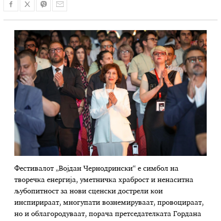
Фестивалот „Војдан Чернодрински“ е симбол на
творечка енергија, уметничка храброст и ненаситна
љубопитност за нови сценски дострели кои
инспирираат, многупати вознемируваат, провоцираат,
но и облагородуваат, порача претседателката Гордана