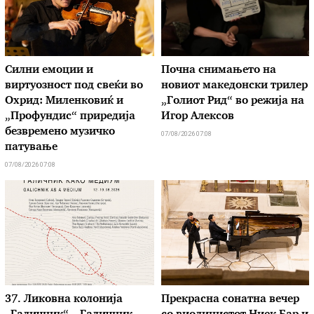
Силни емоции и
Почна снимањето на
виртуозност под свеќи во
новиот македонски трилер
Охрид: Миленковиќ и
„Голиот Рид“ во режија на
„Профундис“ приредија
Игор Алексов
безвремено музичко
07/08/2026 07:08
патување
07/08/2026 07:08
37. Ликовна колонија
Прекрасна сонатна вечер