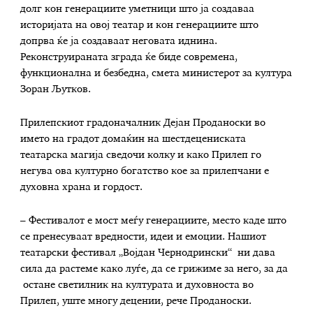
долг кон генерациите уметници што ја создаваа
историјата на овој театар и кон генерациите што
допрва ќе ја создаваат неговата иднина.
Реконструираната зграда ќе биде современа,
функционална и безбедна, смета министерот за култура
Зоран Љутков.
Прилепскиот градоначалник Дејан Проданоски во
името на градот домаќин на шестдецениската
театарска магија сведочи колку и како Прилеп го
негува ова културно богатство кое за прилепчани е
духовна храна и гордост.
– Фестивалот е мост меѓу генерациите, место каде што
се пренесуваат вредности, идеи и емоции. Нашиот
театарски фестивал „Војдан Чернодрински“ ни дава
сила да растеме како луѓе, да се грижиме за него, за да
остане светилник на културата и духовноста во
Прилеп, уште многу децении, рече Проданоски.