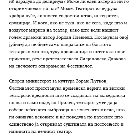
нè израдува до делириум? Може ли еден актер да ни го
открие човекот во нас? Може. Театарот изнедрува
храбри луѓе, личности со достоинство, интегритет,
ерудиција. И кога, ако не тука, ако не сега, каде што и
воздухот мириса на театар, како што вели нашиот
голем драмски автор Јордан Плевнеш. Посакувам овој
јубилеј да не биде само навраќање на богатото
театарско минато, туку провокација и поттик за нови
приказни, рече претседателката Силјановска Давкова
на свеченото отворање на Фестивалот.
Според министерот за култура Зоран Љутков,
Фестивалот претставува временска верига на високи
театарски вредности што се создаваат на македонска
почва и само овде, во Прилеп, театарот умее да ја
собере небесната амброзија на човечката мисла, што
ги оживува вековите и нè поведува по патеките што
единствено ја откриваат суштината на постоењето и
иднината на вечниот театар.