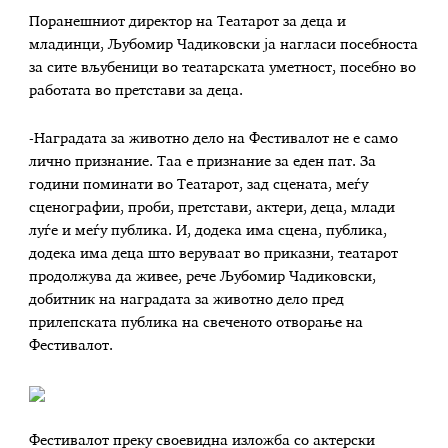
Поранешниот директор на Театарот за деца и
младинци, Љубомир Чадиковски ја нагласи посебноста
за сите вљубеници во театарската уметност, посебно во
работата во претстави за деца.
-Наградата за животно дело на Фестивалот не е само
лично признание. Таа е признание за еден пат. За
години поминати во Театарот, зад сцената, меѓу
сценографии, проби, претстави, актери, деца, млади
луѓе и меѓу публика. И, додека има сцена, публика,
додека има деца што веруваат во приказни, театарот
продолжува да живее, рече Љубомир Чадиковски,
добитник на наградата за животно дело пред
прилепската публика на свеченото отворање на
Фестивалот.
Фестивалот преку своевидна изложба со актерски