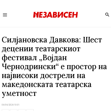
Se
Main
Menu
Силјановска Давкова: Шест
децении театарскиот
фестивал „Војдан
Чернодрински“ е простор на
највисоки дострели на
македонската театарска
уметност
06/06/2026 10:01