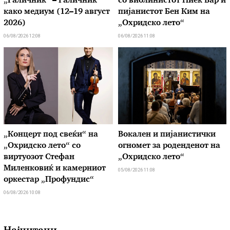
„Галичник“ – Галичник
со виолинистот Ниек Бар и
како медиум (12–19 август
пијанистот Бен Ким на
2026)
„Охридско лето“
06/08/2026 12:08
06/08/2026 11:08
„Концерт под свеќи“ на
Вокален и пијанистички
„Охридско лето“ со
огномет за роденденот на
виртуозот Стефан
„Охридско лето“
Миленковиќ и камерниот
05/08/2026 11:08
оркестар „Профундис“
06/08/2026 10:08