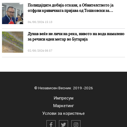
Полицајците добија откази, а Обвителството ја
отфрли кривичната пријава од Тошковски за
наводни злоупотреби
06/08/2026 15:13
Дунав веќе не личи на река, нивото на вода намалено
за речиси еден метар во Бугарија
02/08/2026 08:57
© Независен Весник 2019 -2026
Импресум
Маркетинг
Услови за користење