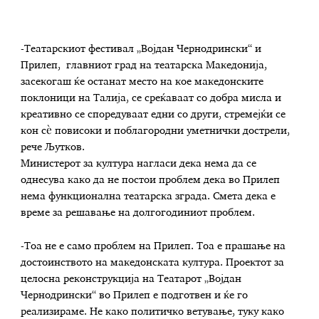
-Театарскиот фестивал „Војдан Чернодрински“ и
Прилеп, главниот град на театарска Македонија,
засекогаш ќе останат место на кое македонските
поклоници на Талија, се среќаваат со добра мисла и
креативно се споредуваат едни со други, стремејќи се
кон сѐ повисоки и поблагородни уметнички дострели,
рече Љутков.
Министерот за култура нагласи дека нема да се
однесува како да не постои проблем дека во Прилеп
нема функционална театарска зграда. Смета дека е
време за решавање на долгогодиниот проблем.
-Тоа не е само проблем на Прилеп. Тоа е прашање на
достоинството на македонската култура. Проектот за
целосна реконструкција на Театарот „Војдан
Чернодрински“ во Прилеп е подготвен и ќе го
реализираме. Не како политичко ветување, туку како