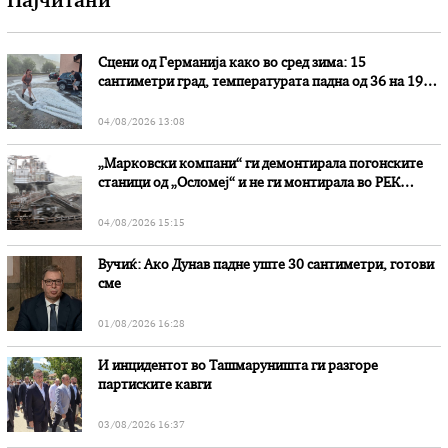
Најчитани
Сцени од Германија како во сред зима: 15
сантиметри град, температурата падна од 36 на 19
степени
04/08/2026 13:08
„Марковски компани“ ги демонтирала погонските
станици од „Осломеј“ и не ги монтирала во РЕК
„Битола“, стои во вештачењето на обвинителството
04/08/2026 15:15
Вучиќ: Ако Дунав падне уште 30 сантиметри, готови
сме
01/08/2026 16:28
И инцидентот во Ташмаруништa ги разгоре
партиските кавги
03/08/2026 16:37