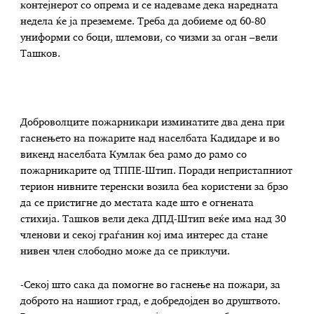
контејнерот со опрема и се надеваме дека наредната
недела ќе ја преземеме. Треба да добиеме од 60-80
униформи со боци, шлемови, со чизми за оган –вели
Ташков.
Доброволците пожарникари изминатите два дена при
гаснењето на пожарите над населбата Кадидаре и во
викенд населбата Кумлак беа рамо до рамо со
пожарникарите од ТППЕ-Штип. Поради непристапниот
терион нивните теренски возила беа користени за брзо
да се пристигне до местата каде што е огнената
стихија. Ташков вели дека ДПД-Штип веќе има над 30
членови и секој граѓанин кој има интерес да стане
нивен член слободно може да се приклучи.
-Секој што сака да помогне во гаснење на пожари, за
доброто на нашиот град, е добредојден во друштвото.