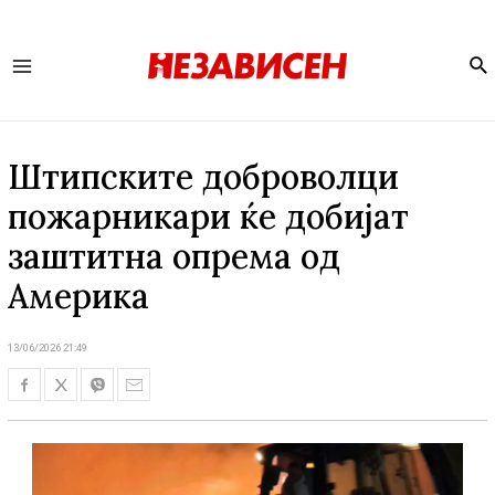
Se
Main
Menu
Штипските доброволци
пожарникари ќе добијат
заштитна опрема од
Америка
13/06/2026 21:49