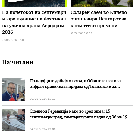
На почетокот на септември
Соларен саем во Кичево
второ издание на Фестивал
организира Центарот за
на улична храна Аеродром
климатски промени
2026
08/08/2026 08:08
08/08/2026 13:08
Најчитани
Полицајците добија откази, а Обвителството ја
отфрли кривичната пријава од Тошковски за
наводни злоупотреби
06/08/2026 15:13
Сцени од Германија како во сред зима: 15
сантиметри град, температурата падна од 36 на 19
степени
04/08/2026 13:08