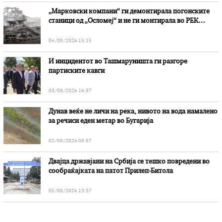
„Марковски компани“ ги демонтирала погонските
станици од „Осломеј“ и не ги монтирала во РЕК
„Битола“, стои во вештачењето на обвинителството
04/08/2026 15:15
И инцидентот во Ташмаруништa ги разгоре
партиските кавги
03/08/2026 16:37
Дунав веќе не личи на река, нивото на вода намалено
за речиси еден метар во Бугарија
02/08/2026 08:57
Двајца државјани на Србија се тешко повредени во
сообраќајката на патот Прилеп-Битола
05/08/2026 13:37