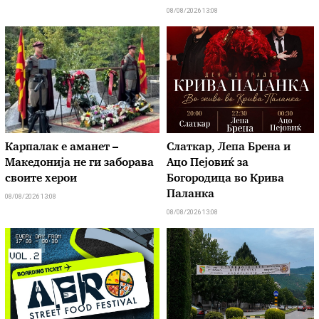
08/08/2026 13:08
Карпалак е аманет –
Слаткар, Лепа Брена и
Македонија не ги заборава
Ацо Пејовиќ за
своите херои
Богородица во Крива
Паланка
08/08/2026 13:08
08/08/2026 13:08