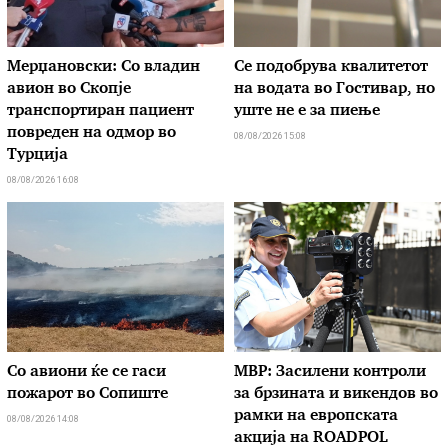
Мерџановски: Со владин
Се подобрува квалитетот
авион во Скопје
на водата во Гостивар, но
транспортиран пациент
уште не е за пиење
повреден на одмор во
08/08/2026 15:08
Турција
08/08/2026 16:08
Со авиони ќе се гаси
МВР: Засилени контроли
пожарот во Сопиште
за брзината и викендов во
рамки на европската
08/08/2026 14:08
акција на ROADPOL