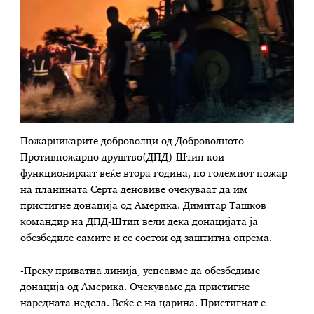
Пожарникарите доброволци од Доброволното
Противпожарно друштво(ДПД)-Штип кои
функционираат веќе втора година, по големиот пожар
на планината Серта деновиве очекуваат да им
пристигне донација од Америка. Димитар Ташков
командир на ДПД-Штип вели дека донацијата ја
обезбедиле самите и се состои од заштитна опрема.
-Преку приватна линија, успеавме да обезбедиме
донација од Америка. Очекуваме да пристигне
наредната недела. Веќе е на царина. Пристигнат е