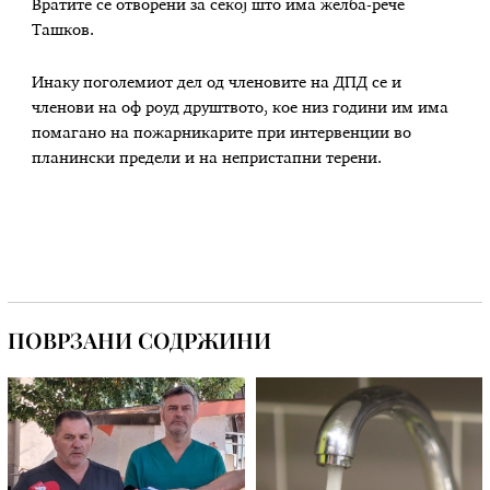
Вратите се отворени за секој што има желба-рече
Ташков.
Инаку поголемиот дел од членовите на ДПД се и
членови на оф роуд друштвото, кое низ години им има
помагано на пожарникарите при интервенции во
планински предели и на непристапни терени.
ПОВРЗАНИ СОДРЖИНИ