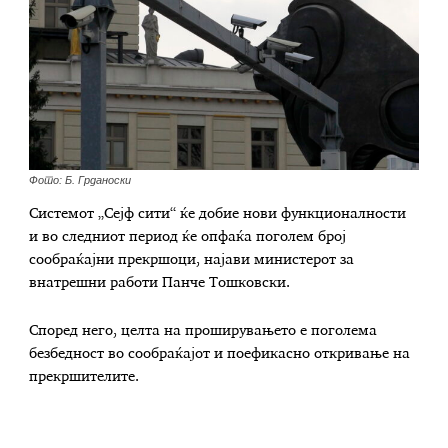
Фото: Б. Грданоски
Системот „Сејф сити“ ќе добие нови функционалности
и во следниот период ќе опфаќа поголем број
сообраќајни прекршоци, најави министерот за
внатрешни работи Панче Тошковски.
Според него, целта на проширувањето е поголема
безбедност во сообраќајот и поефикасно откривање на
прекршителите.