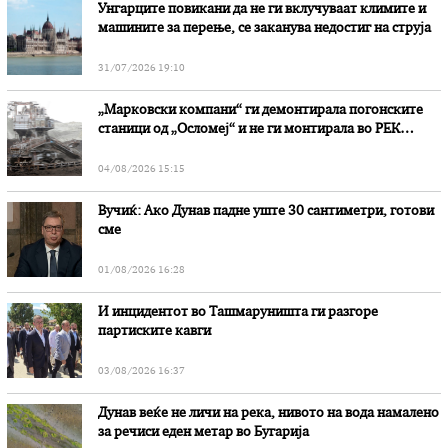
Унгарците повикани да не ги вклучуваат климите и
машините за перење, се заканува недостиг на струја
31/07/2026 19:10
„Марковски компани“ ги демонтирала погонските
станици од „Осломеј“ и не ги монтирала во РЕК
„Битола“, стои во вештачењето на обвинителството
04/08/2026 15:15
Вучиќ: Ако Дунав падне уште 30 сантиметри, готови
сме
01/08/2026 16:28
И инцидентот во Ташмаруништa ги разгоре
партиските кавги
03/08/2026 16:37
Дунав веќе не личи на река, нивото на вода намалено
за речиси еден метар во Бугарија