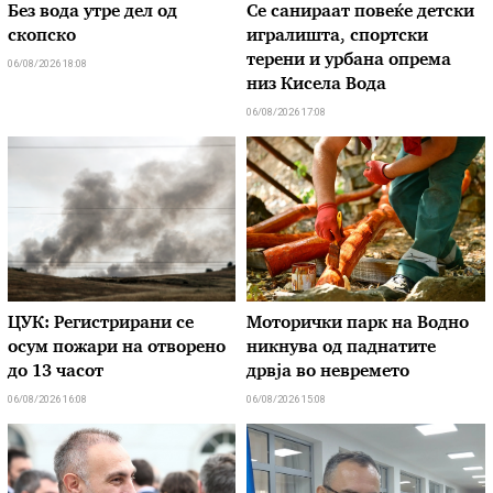
Без вода утре дел од
Се санираат повеќе детски
скопско
игралишта, спортски
терени и урбана опрема
06/08/2026 18:08
низ Кисела Вода
06/08/2026 17:08
ЦУК: Регистрирани се
Моторички парк на Водно
осум пожари на отворено
никнува од паднатите
до 13 часот
дрвја во невремето
06/08/2026 16:08
06/08/2026 15:08