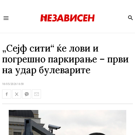
Se
Main
Menu
„Сејф сити“ ќе лови и
погрешно паркирање – први
на удар булеварите
18/05/2026 16:59