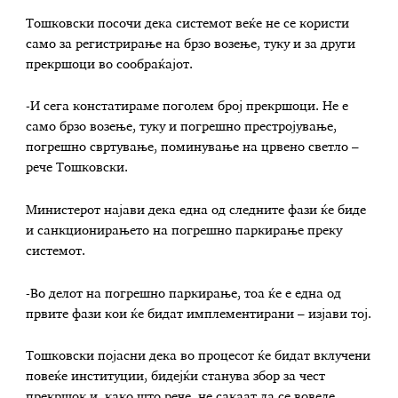
Тошковски посочи дека системот веќе не се користи
само за регистрирање на брзо возење, туку и за други
прекршоци во сообраќајот.
-И сега констатираме поголем број прекршоци. Не е
само брзо возење, туку и погрешно престројување,
погрешно свртување, поминување на црвено светло –
рече Тошковски.
Министерот најави дека една од следните фази ќе биде
и санкционирањето на погрешно паркирање преку
системот.
-Во делот на погрешно паркирање, тоа ќе е една од
првите фази кои ќе бидат имплементирани – изјави тој.
Тошковски појасни дека во процесот ќе бидат вклучени
повеќе институции, бидејќи станува збор за чест
прекршок и, како што рече, не сакаат да се воведе