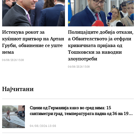
Истекува рокот за
Полицајците добија откази,
куќниот притвор на Артан
а Обвителството ја отфрли
Груби, обвинение се уште
кривичната пријава од
нема
Тошковски за наводни
злоупотреби
06/08/2026 15:08
06/08/2026 15:08
Најчитани
Сцени од Германија како во сред зима: 15
сантиметри град, температурата падна од 36 на 19
степени
04/08/2026 13:08