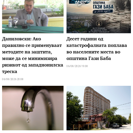
Даниловски: Ако
Десет години од
правилно се применуваат
катастрофалната поплава
методите на заштита,
во населените места во
може да се минимизира
општина Гази Баба
ризикот од западнонилска
06/08/2026 19:08
треска
06/08/2026 20:08