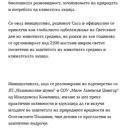
биолошката разновидност, зачувувањето на природата
и потребата од климатска акција.
Со оваа иницијатива, рудникот Саса и официјално се
приклучи кон глобалното одбележување на Светскиот
ден на животната средина, во рамки на кое годинава
се организираат над 2200 настани ширум светот
посветени на заштитата на животната средина и
климатската акција.
Иницијативата, која се реализираше во партнерство со
ЈП „Национални шуми“ и СОУ „Миле Јаневски Џингар“
од Македонска Каменица, имаше за цел преку
практични активности и едукација да ги вклучи
младите во заштитата на природните вредности на
Осоговските Планини, чии делови се прогласени за
заштитено подрачје.