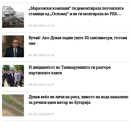
„Марковски компани“ ги демонтирала погонските
станици од „Осломеј“ и не ги монтирала во РЕК
„Битола“, стои во вештачењето на обвинителството
04/08/2026 15:15
Вучиќ: Ако Дунав падне уште 30 сантиметри, готови
сме
01/08/2026 16:28
И инцидентот во Ташмаруништa ги разгоре
партиските кавги
03/08/2026 16:37
Дунав веќе не личи на река, нивото на вода намалено
за речиси еден метар во Бугарија
02/08/2026 08:57