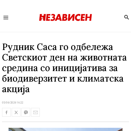
Se
Main
Menu
Рудник Саса го одбележа
Светскиот ден на животната
средина со иницијатива за
биодиверзитет и климатска
акција
05/06/2026 16:22