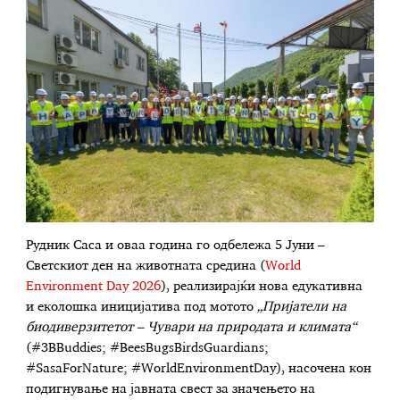
Рудник Саса и оваа година го одбележа 5 Јуни –
Светскиот ден на животната средина (
World
Environment Day 2026
), реализирајќи нова едукативна
и еколошка иницијатива под мотото
„Пријатели на
биодиверзитетот – Чувари на природата и климата“
(#3BBuddies; #BeesBugsBirdsGuardians;
#SasaForNature; #WorldEnvironmentDay), насочена кон
подигнување на јавната свест за значењето на