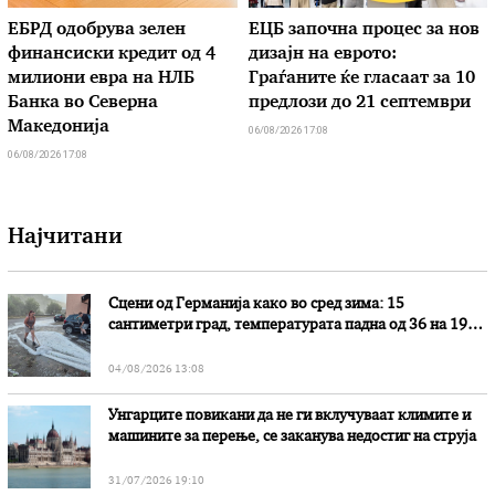
ЕБРД одобрува зелен
ЕЦБ започна процес за нов
финансиски кредит од 4
дизајн на еврото:
милиони евра на НЛБ
Граѓаните ќе гласаат за 10
Банка во Северна
предлози до 21 септември
Македонија
06/08/2026 17:08
06/08/2026 17:08
Најчитани
Сцени од Германија како во сред зима: 15
сантиметри град, температурата падна од 36 на 19
степени
04/08/2026 13:08
Унгарците повикани да не ги вклучуваат климите и
машините за перење, се заканува недостиг на струја
31/07/2026 19:10