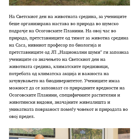
На Светскиот ден на животната средина, за учениците
беше организирана настава во природа во шумско
подрачје на Осоговските Планини. На овој час во
природа, претставниците од тимот за животна средина
на Саса, нивниот професор по биологија и
претставниците од ЈП „Национални шуми“ ги запознаа
учениците со значењето на Светскиот ден на
животната средина, климатските предизвици,
потребата од климатска акција и важноста на
зачувувањето на биодиверзитетот. Учениците имаа
можност да се запознаат со природните вредности на
Осоговските Планини, специфичните растителни и
животински видови, значајните живеалишта и
уникатната поврзаност помеѓу човекот и природата во
овој предел.