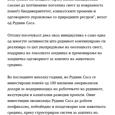
сакаме да поттикнеме поголема свест за поврзаноста
помеѓу биодиверзитетот, климатските промени и
одговорното управување со природните ресурси“, велат
од Рудник Саса.
Оттаму посочуваат дека оваа иницијатива е само една
од многуте активности што рудникот континуирано ги
реализира со цел унапредување на еколошката свест,
поддршка на локалната заедница и промовирање на
заедничка одговорност за заштита на животната
средина.
Во последните неколку години, во Рудник Саса се
инвестирани повеќе од 100 милиони американски
долари за модернизација на работењето на рудникот,
вклучувајќи и капитални развојни проекти. Овие
инвестиции овозможија Рудник Саса да работи
поефикасно, побезбедно и поодговорно кон животната
средина, преку структуриран систем за заштита на