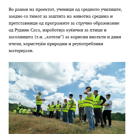
Во рамки на проектот, ученици од средното училиште,
заедно со тимот за заштита на животна средина и
претставници од програмите за стручно образование
од Рудник Саса, изработија куќички за птици и
засолништа (т.н. „хотели“) за корисни инсекти и диви
пчели, користејќи природни и реупотребливи
материјали.