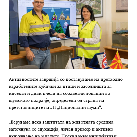
Активностите завршија со поставување на претходно
изработените куќички за птици и засолништа за
инсекти и диви пчели на соодветни локации во
шумското подрачје, определени од страна на
претставниците на ЈП „Национални шуми“.
„Веруваме дека заштитата на животната средина
започнува со едукација, личен пример и активно
вклучување на младите. Преку вакви иницијативи