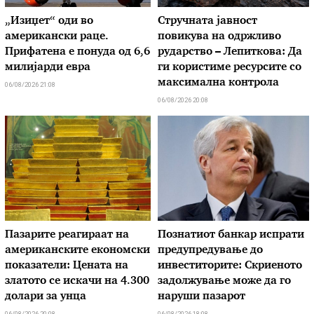
„Изиџет“ оди во
Стручната јавност
американски раце.
повикува на одржливо
Прифатена е понуда од 6,6
рударство – Лепиткова: Да
милијарди евра
ги користиме ресурсите со
максимална контрола
06/08/2026 21:08
06/08/2026 20:08
Пазарите реагираат на
Познатиот банкар испрати
американските економски
предупредување до
показатели: Цената на
инвеститорите: Скриеното
златото се искачи на 4.300
задолжување може да го
долари за унца
наруши пазарот
06/08/2026 20:08
06/08/2026 18:08