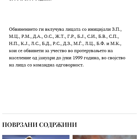
Обвинението ги вклучува лицата со иницијали З.П.,
М.Ц., Р.М., Д.А., О.С., Ж.Т., Г.Р., Б.Ј., С.И., Б.В., С.П.,
Н.П., К.Ј., Л.С., Б.Д., Р.С., Д.З., М.Ѓ., Л.Ц., Б.Ф. и М.К.,
кои се обвинети за учество во протерувањето на
население од јануари до јуни 1999 година, во својство
на лица со командна одговорност.
ПОВРЗАНИ СОДРЖИНИ