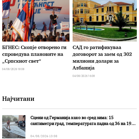
БГНЕС: Скопје отворено ги
САД го ратификуваа
спроведува плановите на
договорот за заем од 302
„Српскиот свет“
милиони долари за
Албанија
04/08/2026 18:08
04/08/2026 16:08
Најчитани
Сцени од Германија како во сред зима: 15
сантиметри град, температурата падна од 36 на 19
степени
04/08/2026 13:08