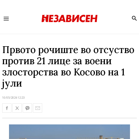
Se
Main
Menu
Првото рочиште во отсуство
против 21 лице за воени
злосторства во Косово на 1
јули
10/05/2026 12:23