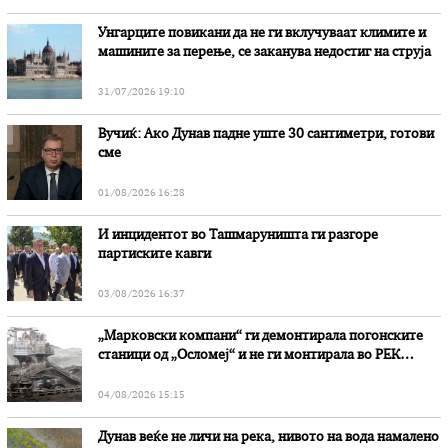
Унгарците повикани да не ги вклучуваат климите и
машините за перење, се заканува недостиг на струја
31/07/2026 19:10
Вучиќ: Ако Дунав падне уште 30 сантиметри, готови
сме
01/08/2026 16:28
И инцидентот во Ташмаруништa ги разгоре
партиските кавги
03/08/2026 16:37
„Марковски компани“ ги демонтирала погонските
станици од „Осломеј“ и не ги монтирала во РЕК
„Битола“, стои во вештачењето на обвинителството
04/08/2026 15:15
Дунав веќе не личи на река, нивото на вода намалено