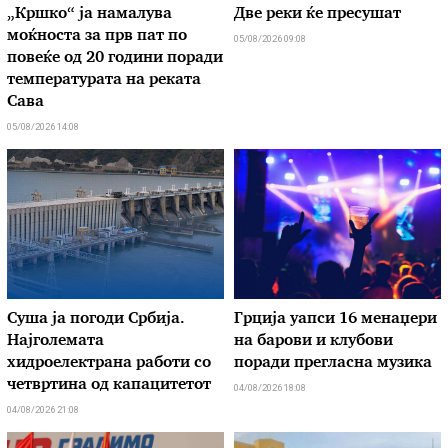
„Кршко“ ја намалува
Две реки ќе пресушат
моќноста за прв пат по
05/08/2026 09:08
повеќе од 20 години поради
температурата на реката
Сава
05/08/2026 14:08
Суша ја погоди Србија.
Грција уапси 16 менаџери
Најголемата
на барови и клубови
хидроелектрана работи со
поради прегласна музика
четвртина од капацитетот
04/08/2026 18:08
04/08/2026 21:08