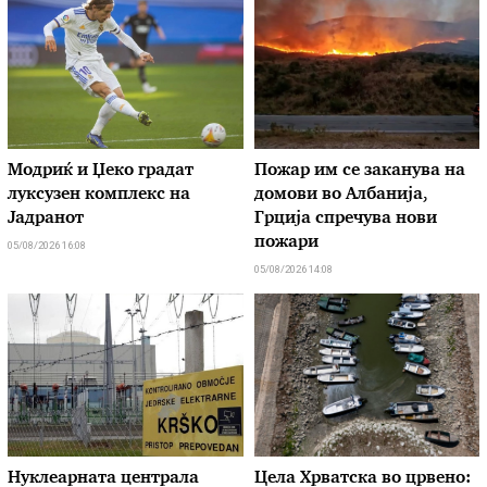
Модриќ и Џеко градат
Пожар им се заканува на
луксузен комплекс на
домови во Албанија,
Јадранот
Грција спречува нови
пожари
05/08/2026 16:08
05/08/2026 14:08
Нуклеарната централа
Цела Хрватска во црвено: