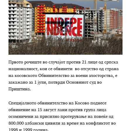
Првото рочиште во случајот против 21 лице од српска
националност, кои се обвинети во отсуство од страна
на косовското Обвинителство за воени злосторства, е
закажано за 1 јули, потврди Основниот суд во
Приштина.
Специјалното обвинителство на Косово поднесе
обвинение на 15 август лани против група лица
осомничени за присилно протерување на повеќе од
800.000 албански цивили за време на конфликтот во
1998 и 1999 година.