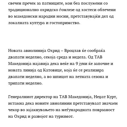
свечен пречек за патниците, кои беа послужени со
традиционално охридско ѓомлезе од хостеси облечени
во македонски народни носии, претставувајќи дел од
локалната култура и гостопримство.
Новата авиолинија Охрид – Вроцлав ќе сообраќа
двапати неделно, секоја среда и недела. Од ТАВ
Македонија најавија дека веќе на 9 јуни ќе започне и
новата линија од Катовице, која ќе се реализира
двапати неделно, а во шпицот на летната сезона и
трипати неделно.
Генералниот директор на ТАВ Македонија, Неџат Курт,
истакна дека новите авиолинии претставуваат значаен
чекор во зајакнувањето на меѓународната поврзаност
на Охрид и развојот на туризмот.