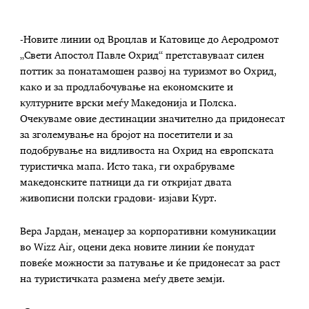
-Новите линии од Вроцлав и Катовице до Аеродромот
„Свети Апостол Павле Охрид“ претставуваат силен
поттик за понатамошен развој на туризмот во Охрид,
како и за продлабочување на економските и
културните врски меѓу Македонија и Полска.
Очекуваме овие дестинации значително да придонесат
за зголемување на бројот на посетители и за
подобрување на видливоста на Охрид на европската
туристичка мапа. Исто така, ги охрабруваме
македонските патници да ги откријат двата
живописни полски градови- изјави Курт.
Вера Јардан, менаџер за корпоративни комуникации
во Wizz Air, оцени дека новите линии ќе понудат
повеќе можности за патување и ќе придонесат за раст
на туристичката размена меѓу двете земји.