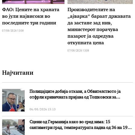
ФАО: Цените на храната
Производителите на
во јули највисоки во
„ајварка“ бараат државата
последните три години
да застане зад нив,
министерот порачува
07/08/2026 13:08
пазарот ја одредува
откупната цена
07/08/2026 13:08
Најчитани
Полицајците добија откази, а Обвителството ја
отфрли кривичната пријава од Тошковски за
наводни злоупотреби
06/08/2026 15:13
Сцени од Германија како во сред зима: 15
сантиметри град, температурата падна од 36 на 19
степени