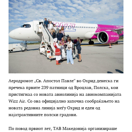
Аеродромот „Св. Апостол Павле“ во Охрид денеска ги
пречека првите 239 патници од Вроцлав, Полска, кои
пристигнаа со новата авиолинија на авиокомпанијата
Wizz Air. Со ова официјално започна сообраќањето на
новата редовна линија меѓу Охрид и еден од
најатрактивните полски градови.
По повод првиот лет, ТАВ Македонија организираше