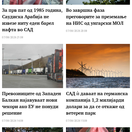
За прв пат од 1985 година,
Во завршна фаза
Саудиска Арабија не
преговорите за преземање
извезе ниту еден барел
на НИС од унгарски МОЛ
нафта во САД
07/08/2026 20:08
07/08/2026 21:08
Превозниците од Западен
САД ѝ даваат на германска
Балкан најавуваат нови
компанија 1,2 милијарди
чекори ако ЕУ не понуди
долари за да се откаже од
решение
ветерен парк
07/08/2026 16:08
07/08/2026 15:08