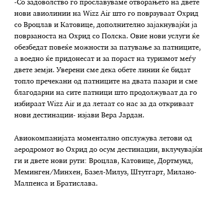
-Со задоволство го прославуваме отворањето на двете
нови авиолинии на Wizz Air што го поврзуваат Охрид
со Вроцлав и Катовице, дополнително зајакнувајќи ја
поврзаноста на Охрид со Полска. Овие нови услуги ќе
обезбедат повеќе можности за патување за патниците,
а воедно ќе придонесат и за пораст на туризмот меѓу
двете земји. Уверени сме дека обете линии ќе бидат
топло пречекани од патниците на двата пазари и сме
благодарни на сите патници што продолжуваат да го
избираат Wizz Air и да летаат со нас за да откриваат
нови дестинации- изјави Вера Јардан.
Авиокомпанијата моментално опслужува летови од
аеродромот во Охрид до осум дестинации, вклучувајќи
ги и двете нови рути: Вроцлав, Катовице, Дортмунд,
Меминген/Минхен, Базел-Милуз, Штутгарт, Милано-
Малпенса и Братислава.