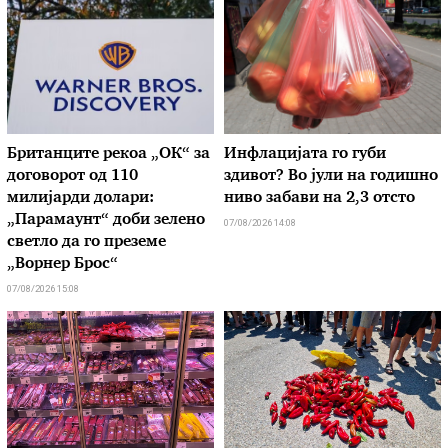
Британците рекоа „ОК“ за
Инфлацијата го губи
договорот од 110
здивот? Во јули на годишно
милијарди долари:
ниво забави на 2,3 отсто
„Парамаунт“ доби зелено
07/08/2026 14:08
светло да го преземе
„Ворнер Брос“
07/08/2026 15:08