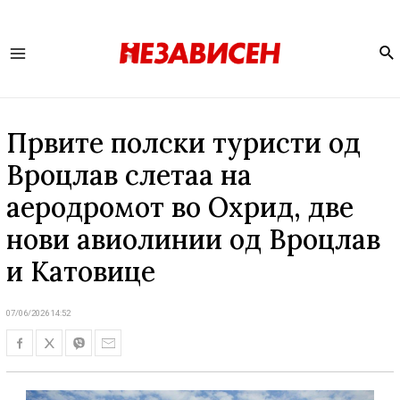
Se
Main
Menu
Првите полски туристи од
Вроцлав слетаа на
аеродромот во Охрид, две
нови авиолинии од Вроцлав
и Катовице
07/06/2026 14:52