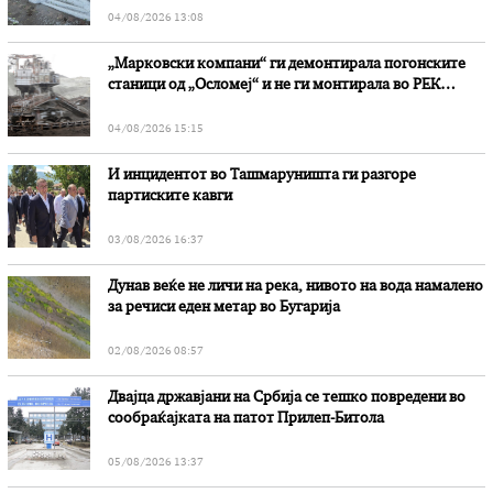
04/08/2026 13:08
„Марковски компани“ ги демонтирала погонските
станици од „Осломеј“ и не ги монтирала во РЕК
„Битола“, стои во вештачењето на обвинителството
04/08/2026 15:15
И инцидентот во Ташмаруништa ги разгоре
партиските кавги
03/08/2026 16:37
Дунав веќе не личи на река, нивото на вода намалено
за речиси еден метар во Бугарија
02/08/2026 08:57
Двајца државјани на Србија се тешко повредени во
сообраќајката на патот Прилеп-Битола
05/08/2026 13:37