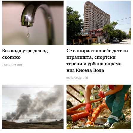
Без вода утре дел од
Се санираат повеќе детски
скопско
игралишта, спортски
терени и урбана опрема
06/08/2026 18:08
низ Кисела Вода
06/08/2026 17:08