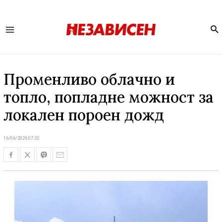
Se
Main
Menu
Променливо облачно и
топло, попладне можност за
локален пороен дожд
16/06/2026 07:32