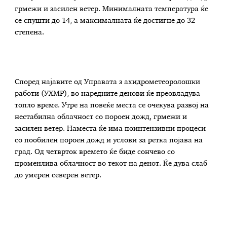
грмежи и засилен ветер. Минималната температура ќе
се спушти до 14, а максималната ќе достигне до 32
степена.
Според најавите од Управата з ахидрометеоролошки
работи (УХМР), во наредните денови ќе преовладува
топло време. Утре на повеќе места се очекува развој на
нестабилна облачност со пороен дожд, грмежи и
засилен ветер. Наместа ќе има поинтензивни процеси
со пообилен пороен дожд и услови за ретка појава на
град. Од четврток времето ќе биде сончево со
променлива облачност во текот на денот. Ќе дува слаб
до умерен северен ветер.