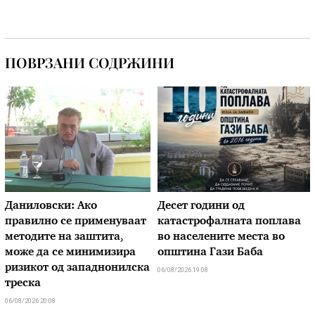
ПОВРЗАНИ СОДРЖИНИ
Даниловски: Ако
Десет години од
правилно се применуваат
катастрофалната поплава
методите на заштита,
во населените места во
може да се минимизира
општина Гази Баба
ризикот од западнонилска
06/08/2026 19:08
треска
06/08/2026 20:08