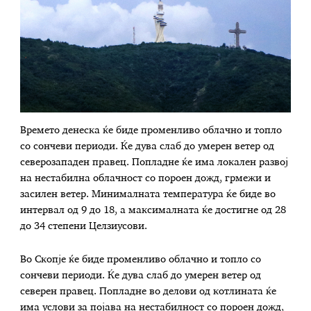
Времето денеска ќе биде променливо облачно и топло
со сончеви периоди. Ќе дува слаб до умерен ветер од
северозападен правец. Попладне ќе има локален развој
на нестабилна облачност со пороен дожд, грмежи и
засилен ветер. Минималната температура ќе биде во
интервал од 9 до 18, а максималната ќе достигне од 28
до 34 степени Целзиусови.
Во Скопје ќе биде променливо облачно и топло со
сончеви периоди. Ќе дува слаб до умерен ветер од
северен правец. Попладне во делови од котлината ќе
има услови за појава на нестабилност со пороен дожд,