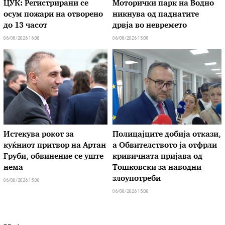
ЦУК: Регистрирани се
Моторички парк на Водно
осум пожари на отворено
никнува од паднатите
до 13 часот
дрвја во невремето
06/08/2026 16:08
06/08/2026 15:08
Истекува рокот за
Полицајците добија откази,
куќниот притвор на Артан
а Обвителството ја отфрли
Груби, обвинение се уште
кривичната пријава од
нема
Тошковски за наводни
злоупотреби
06/08/2026 15:08
06/08/2026 15:08