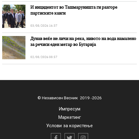
И инцидентот во Ташмаруништa ги разгоре
партиските кавги
03/08/2026 16:37
Дунав веќе не личи на река, нивото на вода намалено
за речиси еден метар во Бугарија
02/08/2026 08:57
© Независен Весник 2019 -2026
Импресум
Маркетинг
Услови за користење