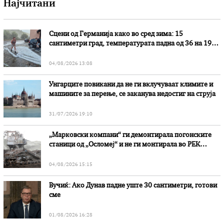
Најчитани
Сцени од Германија како во сред зима: 15
сантиметри град, температурата падна од 36 на 19
степени
04/08/2026 13:08
Унгарците повикани да не ги вклучуваат климите и
машините за перење, се заканува недостиг на струја
31/07/2026 19:10
„Марковски компани“ ги демонтирала погонските
станици од „Осломеј“ и не ги монтирала во РЕК
„Битола“, стои во вештачењето на обвинителството
04/08/2026 15:15
Вучиќ: Ако Дунав падне уште 30 сантиметри, готови
сме
01/08/2026 16:28