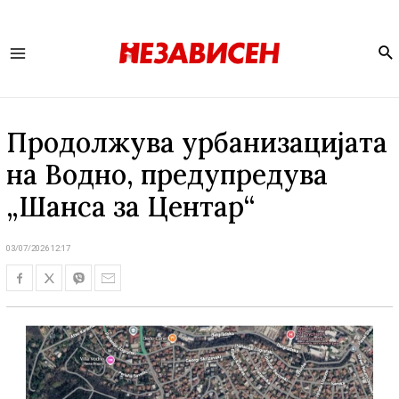
Se
Main
Menu
Продолжува урбанизацијата
на Водно, предупредува
„Шанса за Центар“
03/07/2026 12:17