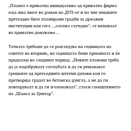
„Планот е приватна иницијатива од приватна фирма
која има имот во рамки на ДУП-от и на чие земјиште
претходно биле планирани градби за државни
институции кои сега , „сосема случајно“, се менуваат
во приватно домување…
Точката требаше да се разгледува на седницата на
советот во вторник, но седницата беше прекината и ќе
продолжи во следниот период. „Новите планови треба
да ја подобруваат состојбата и да ги решавават
грешките од претходните штетни дупови кои го
претворија градот во бетонска џунгла, а не да ги
повторуваат и да ги зголемуваат“, гласи соопштението
на „Шанса за Центар“.