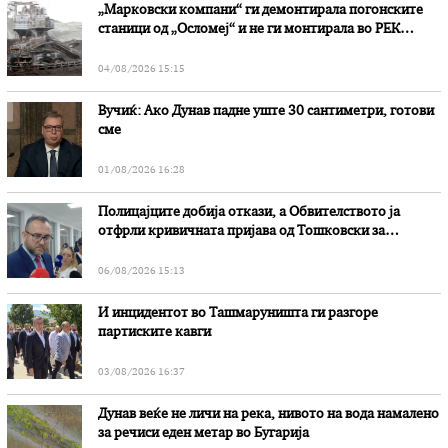
„Марковски компани“ ги демонтирала погонските
станици од „Осломеј“ и не ги монтирала во РЕК
„Битола“, стои во вештачењето на обвинителството
04/08/2026 15:15
Вучиќ: Ако Дунав падне уште 30 сантиметри, готови
сме
01/08/2026 16:28
Полицајците добија откази, а Обвителството ја
отфрли кривичната пријава од Тошковски за
наводни злоупотреби
06/08/2026 15:13
И инцидентот во Ташмаруништa ги разгоре
партиските кавги
03/08/2026 16:37
Дунав веќе не личи на река, нивото на вода намалено
за речиси еден метар во Бугарија