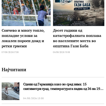
Сончево и многу топло,
Десет години од
попладне услови за
катастрофалната поплава
локален пороен дожд и
во населените места во
ретки грмежи
општина Гази Баба
07/08/2026 07:08
06/08/2026 19:08
Најчитани
Сцени од Германија како во сред зима: 15
сантиметри град, температурата падна од 36 на 19
степени
04/08/2026 13:08