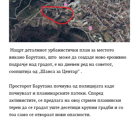
Нацрт деталниот урбанистички план за местото
викано Барутана, што може да создаде ново ерозивно
подрачје над градот, е на дневен ред на советот,
соопштија од „Шанса за Центар“ .
Просторот Барутана почнува од полицијата каде
почнуваат и планинарските патеки. Според
активистите, се предлага на овој стрмен планински
терен да се градат уште десетици крупни градби и со
тоа само се отвораат нови опасности.