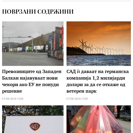
ПОВРЗАНИ СОДРЖИНИ
Превозниците од Западен
САД ѝ даваат на германска
Балкан најавуваат нови
компанија 1,2 милијарди
чекори ако ЕУ не понуди
долари за да се откаже од
решение
ветерен парк
07/08/2026 16:08
07/08/2026 15:08