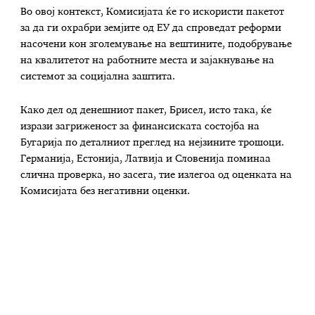
Во овој контекст, Комисијата ќе го искористи пакетот
за да ги охрабри земјите од ЕУ да спроведат реформи
насочени кон зголемување на вештините, подобрување
на квалитетот на работните места и зајакнување на
системот за социјална заштита.
Како дел од денешниот пакет, Брисел, исто така, ќе
изрази загриженост за финансиската состојба на
Бугарија по деталниот преглед на нејзините трошоци.
Германија, Естонија, Латвија и Словенија поминаа
слична проверка, но засега, тие излегоа од оценката на
Комисијата без негативни оценки.