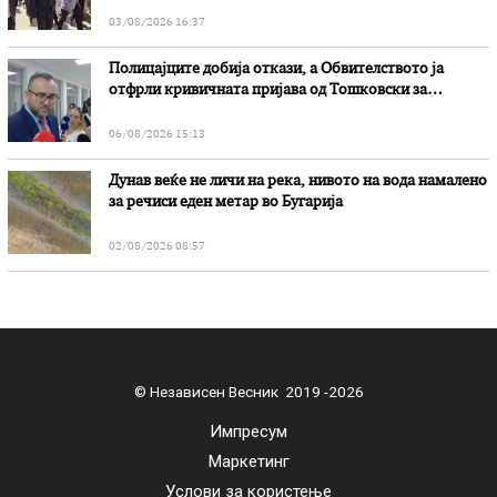
03/08/2026 16:37
Полицајците добија откази, а Обвителството ја
отфрли кривичната пријава од Тошковски за
наводни злоупотреби
06/08/2026 15:13
Дунав веќе не личи на река, нивото на вода намалено
за речиси еден метар во Бугарија
02/08/2026 08:57
© Независен Весник 2019 -2026
Импресум
Маркетинг
Услови за користење