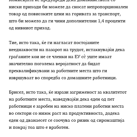
ниски приходи би можеле да сносат непропорционален
товар од повисоките цени на горивата за транспорт,
што би можело да ги чини дополнителни 1,4 проценти
од нивниот приход.
Тие, исто така, ќе ги нагласат постојаните
нееднаквости на пазарот на трудот, истакнувајќи дека
граѓаните кои не се членки на ЕУ сè уште имаат
значително поголема веројатност да бидат
преквалификувани за работните места што ги
извршуваат во споредба со домашните работници.
Брисел, исто така, ќе изрази загриженост за квалитетот
на работните места, наведувајќи дека еден од пет
работници е заробен на ниско платени работни места
во сектори со низок раст на продуктивноста, додека
еден од дванаесет се соочува со ризик од сиромаштија
и покрај тоа што е вработен.