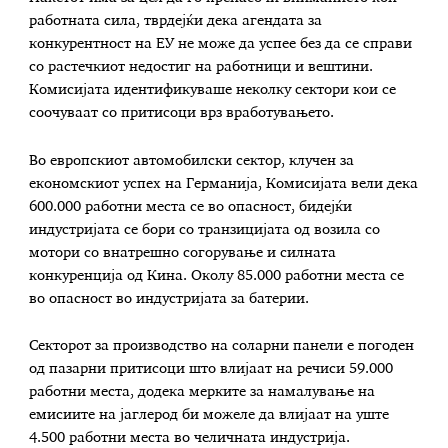
работната сила, тврдејќи дека агендата за
конкурентност на ЕУ не може да успее без да се справи
со растечкиот недостиг на работници и вештини.
Комисијата идентификуваше неколку сектори кои се
соочуваат со притисоци врз вработувањето.
Во европскиот автомобилски сектор, клучен за
економскиот успех на Германија, Комисијата вели дека
600.000 работни места се во опасност, бидејќи
индустријата се бори со транзицијата од возила со
мотори со внатрешно согорување и силната
конкуренција од Кина. Околу 85.000 работни места се
во опасност во индустријата за батерии.
Секторот за производство на соларни панели е погоден
од пазарни притисоци што влијаат на речиси 59.000
работни места, додека мерките за намалување на
емисиите на јаглерод би можеле да влијаат на уште
4.500 работни места во челичната индустрија.