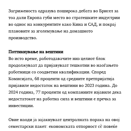
Загриженоста одразува поширока дебата во Брисел за
тоа дали Европа губи место во стратешките индустрии
во однос на конкурентите како Кина и САД, и покрај
плановите за зголемување на домашното
производство.
Поттикнување на вештини
Во исто време, работодавачите низ целиот блок
продолжуваат да пријавуваат тешкотии во наоѓањето
работници со соодветни квалификации. Според
Комисијата, 68 проценти од средните претпријатија
пријавиле недостаток на вештини во 2023 година. До
2024 година, 77 проценти од компаниите изјавиле дека
недостатокот на работна сила и вештини е пречка за
инвестиции.
Овие наоди ја зајакнуваат централната порака на овој
семестарски пакет: економската отпорност сè повеќе