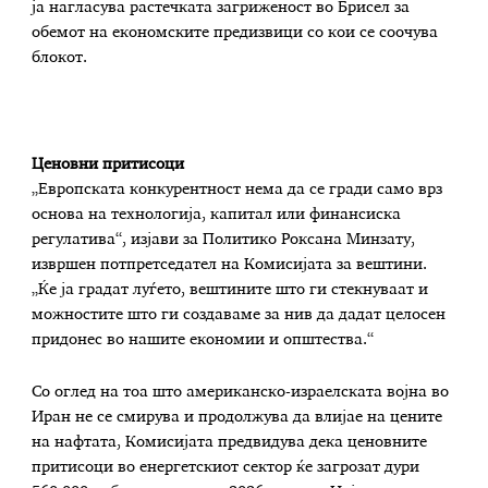
ја нагласува растечката загриженост во Брисел за
обемот на економските предизвици со кои се соочува
блокот.
Ценовни притисоци
„Европската конкурентност нема да се гради само врз
основа на технологија, капитал или финансиска
регулатива“, изјави за Политико Роксана Минзату,
извршен потпретседател на Комисијата за вештини.
„Ќе ја градат луѓето, вештините што ги стекнуваат и
можностите што ги создаваме за нив да дадат целосен
придонес во нашите економии и општества.“
Со оглед на тоа што американско-израелската војна во
Иран не се смирува и продолжува да влијае на цените
на нафтата, Комисијата предвидува дека ценовните
притисоци во енергетскиот сектор ќе загрозат дури