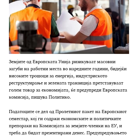
Земјите од Европската Унија ризикуваат масовни
загуби на работни места во наредните години, бидејќи
високите трошоци за енергија, индустриското
реструктуирање и зелената транзиција претставуваат
голем товар за економијата, ќе предупреди Европската
комисија, пишува Политико.
Податоците се дел од Пролетниот пакет на Европскиот
семестар, кој ги содржи економските и политичките
препораки на Комисијата за земјите-членки на ЕУ, и
треба да бидат презентирани денес. Предупредувањето