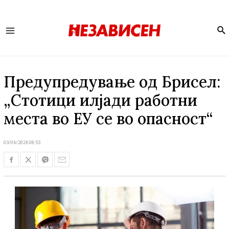
Se
Main
Menu
Предупредување од Брисел:
„Стотици илјади работни
места во ЕУ се во опасност“
03/06/2026 08:53