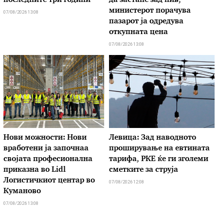
последните три години
да застане зад нив,
министерот порачува
07/08/2026 13:08
пазарот ја одредува
откупната цена
07/08/2026 13:08
Нови можности: Нови
Левица: Зад наводното
вработени ја започнаа
проширување на евтината
својата професионална
тарифа, РКЕ ќе ги зголеми
приказна во Lidl
сметките за струја
Логистичкиот центар во
07/08/2026 12:08
Куманово
07/08/2026 13:08