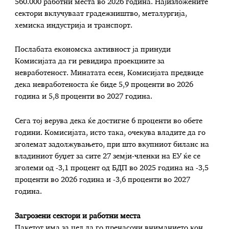
560.000 работни места во 2026 година. Најизложените
сектори вклучуваат градежништво, металургија,
хемиска индустрија и транспорт.
Послабата економска активност ја принуди
Комисијата да ги ревидира проекциите за
невработеност. Минатата есен, Комисијата предвиде
дека невработеноста ќе биде 5,9 проценти во 2026
година и 5,8 проценти во 2027 година.
Сега тој верува дека ќе достигне 6 проценти во обете
години. Комисијата, исто така, очекува владите да го
зголемат задолжувањето, при што вкупниот биланс на
владиниот буџет за сите 27 земји-членки на ЕУ ќе се
зголеми од -3,1 процент од БДП во 2025 година на -3,5
проценти во 2026 година и -3,6 проценти во 2027
година.
Загрозени сектори и работни места
Пакетот има за цел да го пренасочи вниманието кон