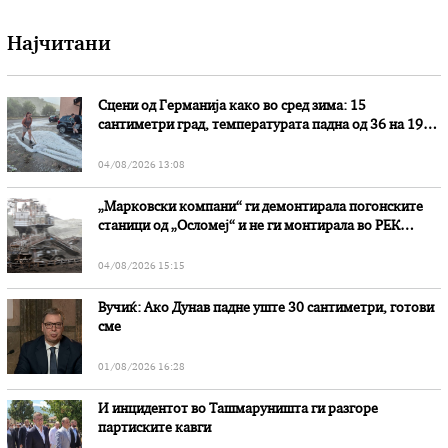
Најчитани
Сцени од Германија како во сред зима: 15
сантиметри град, температурата падна од 36 на 19
степени
04/08/2026 13:08
„Марковски компани“ ги демонтирала погонските
станици од „Осломеј“ и не ги монтирала во РЕК
„Битола“, стои во вештачењето на обвинителството
04/08/2026 15:15
Вучиќ: Ако Дунав падне уште 30 сантиметри, готови
сме
01/08/2026 16:28
И инцидентот во Ташмаруништa ги разгоре
партиските кавги