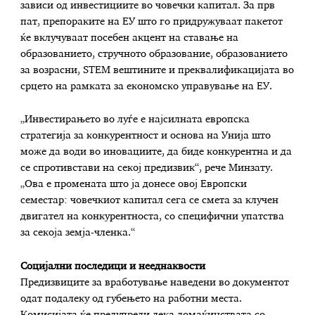
зависи од инвестициите во човечки капитал. За прв
пат, препораките на ЕУ што го придружуваат пакетот
ќе вклучуваат посебен акцент на ставање на
образованието, стручното образование, образованието
за возрасни, STEM вештините и преквалификацијата во
срцето на рамката за економско управување на ЕУ.
„Инвестирањето во луѓе е најсилната европска
стратегија за конкурентност и основа на Унија што
може да води во иновациите, да биде конкурентна и да
се спротивстави на секој предизвик“, рече Минзату.
„Ова е промената што ја донесе овој Европски
семестар: човечкиот капитал сега се смета за клучен
двигател на конкурентноста, со специфични упатства
за секоја земја-членка.“
Социјални последици и нееднаквости
Предизвиците за вработување наведени во документот
одат подалеку од губењето на работни места.
Комисијата ќе предупреди дека домаќинствата со