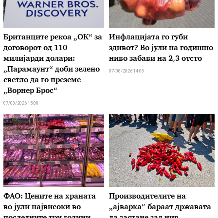
Британците рекоа „ОК“ за
Инфлацијата го губи
договорот од 110
здивот? Во јули на годишно
милијарди долари:
ниво забави на 2,3 отсто
„Парамаунт“ доби зелено
07/08/2026 14:08
светло да го преземе
„Ворнер Брос“
07/08/2026 15:08
ФАО: Цените на храната
Производителите на
во јули највисоки во
„ајварка“ бараат државата