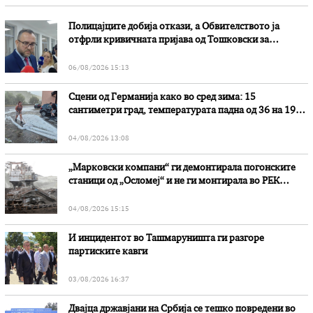
Полицајците добија откази, а Обвителството ја
отфрли кривичната пријава од Тошковски за
наводни злоупотреби
06/08/2026 15:13
Сцени од Германија како во сред зима: 15
сантиметри град, температурата падна од 36 на 19
степени
04/08/2026 13:08
„Марковски компани“ ги демонтирала погонските
станици од „Осломеј“ и не ги монтирала во РЕК
„Битола“, стои во вештачењето на обвинителството
04/08/2026 15:15
И инцидентот во Ташмаруништa ги разгоре
партиските кавги
03/08/2026 16:37
Двајца државјани на Србија се тешко повредени во