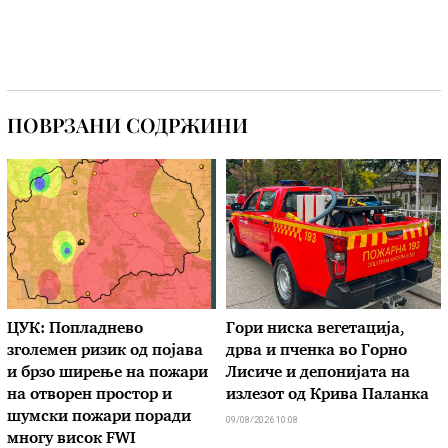
ПОВРЗАНИ СОДРЖИНИ
ЦУК: Попладнево
Гори ниска вегетација,
зголемен ризик од појава
дрва и пченка во Горно
и брзо ширење на пожари
Лисиче и депонијата на
на отворен простор и
излезот од Крива Паланка
шумски пожари поради
09/08/2026 10:08
многу висок FWI