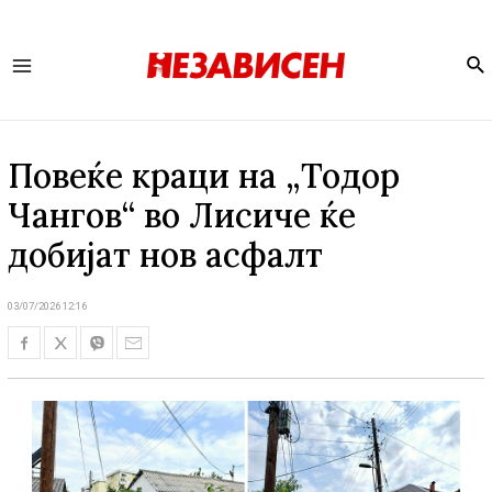
Se
Main
Menu
Повеќе краци на „Тодор
Чангов“ во Лисиче ќе
добијат нов асфалт
03/07/2026 12:16