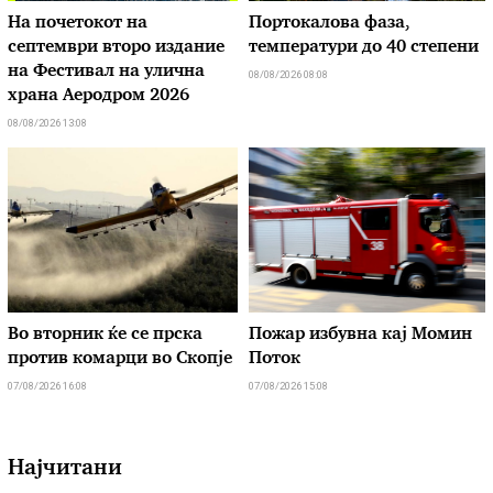
На почетокот на
Портокалова фаза,
септември второ издание
температури до 40 степени
на Фестивал на улична
08/08/2026 08:08
храна Аеродром 2026
08/08/2026 13:08
Во вторник ќе се прска
Пожар избувна кај Момин
против комарци во Скопје
Поток
07/08/2026 16:08
07/08/2026 15:08
Најчитани