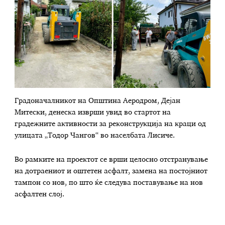
Градоначалникот на Општина Аеродром, Дејан
Митески, денеска изврши увид во стартот на
градежните активности за реконструкција на краци од
улицата „Тодор Чангов“ во населбата Лисиче.
Во рамките на проектот се врши целосно отстранување
на дотраениот и оштетен асфалт, замена на постојниот
тампон со нов, по што ќе следува поставување на нов
асфалтен слој.