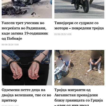
Уапсен трет учесник во
Тинејџери се судриле со
несреќата во Радишани,
мотори – повредени тројца
каде загина 19-годишник
08/08/2026 14:08
од Побожје
08/08/2026 15:08
Одземени петте деца на
Тројца мигранти од
двајца велешани, тие се во
Авганистан пронајдени
притвор
близу границата со Грција
– еден од нив имал