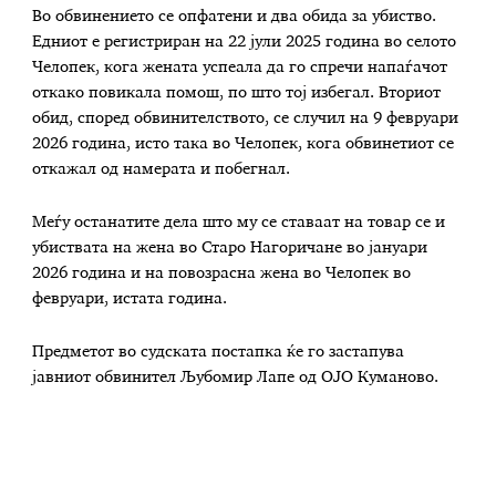
Во обвинението се опфатени и два обида за убиство.
Едниот е регистриран на 22 јули 2025 година во селото
Челопек, кога жената успеала да го спречи напаѓачот
откако повикала помош, по што тој избегал. Вториот
обид, според обвинителството, се случил на 9 февруари
2026 година, исто така во Челопек, кога обвинетиот се
откажал од намерата и побегнал.
Меѓу останатите дела што му се ставаат на товар се и
убиствата на жена во Старо Нагоричане во јануари
2026 година и на повозрасна жена во Челопек во
февруари, истата година.
Предметот во судската постапка ќе го застапува
јавниот обвинител Љубомир Лапе од ОЈО Куманово.