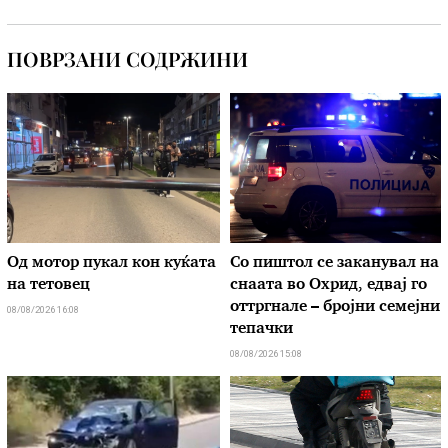
ПОВРЗАНИ СОДРЖИНИ
Од мотор пукал кон куќата
Со пиштол се заканувал на
на тетовец
снаата во Охрид, едвај го
оттргнале – бројни семејни
08/08/2026 16:08
тепачки
08/08/2026 15:08