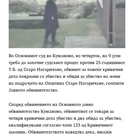
Во Основниот суд во Куманово, во четврток, на 9 јули
треба да започне судскиот процес против 25-годишниот
Т.Б. од Старо Нагоричане, обвинет за повеќе кривични
дела поврзани со убиства и обиди за убиство на жени
на подрачјето на Општина Старо Нагоричане, соопшти
Јавното обвинителство.
Според обвинението на Основното јавно
обвинителство Куманово, обвинетиот се товари за
четири кривични дела убиство и два обида за убиство,
квалификувани согласно член 123 од Кривичниот
законик. Обвинителството наведува дека, имајќи