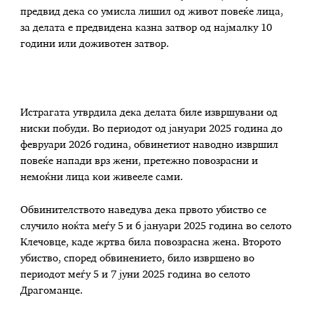
предвид дека со умисла лишил од живот повеќе лица,
за делата е предвидена казна затвор од најмалку 10
години или доживотен затвор.
Истрагата утврдила дека делата биле извршувани од
ниски побуди. Во периодот од јануари 2025 година до
февруари 2026 година, обвинетиот наводно извршил
повеќе напади врз жени, претежно повозрасни и
немоќни лица кои живееле сами.
Обвинителството наведува дека првото убиство се
случило ноќта меѓу 5 и 6 јануари 2025 година во селото
Клечовце, каде жртва била повозрасна жена. Второто
убиство, според обвинението, било извршено во
периодот меѓу 5 и 7 јуни 2025 година во селото
Драгоманце.