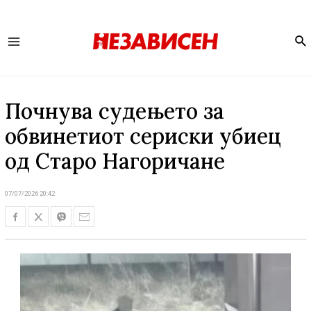
Se
Main
Menu
Почнува судењето за
обвинетиот сериски убиец
од Старо Нагоричане
07/07/2026 20:42