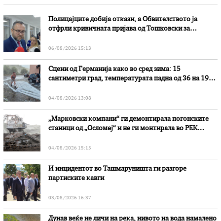
Полицајците добија откази, а Обвителството ја
отфрли кривичната пријава од Тошковски за
наводни злоупотреби
06/08/2026 15:13
Сцени од Германија како во сред зима: 15
сантиметри град, температурата падна од 36 на 19
степени
04/08/2026 13:08
„Марковски компани“ ги демонтирала погонските
станици од „Осломеј“ и не ги монтирала во РЕК
„Битола“, стои во вештачењето на обвинителството
04/08/2026 15:15
И инцидентот во Ташмаруништa ги разгоре
партиските кавги
03/08/2026 16:37
Дунав веќе не личи на река, нивото на вода намалено