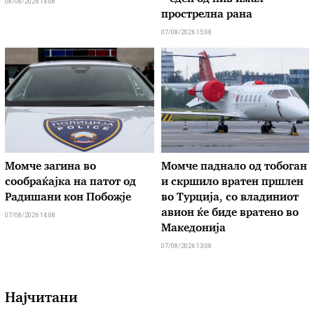
08/08/2026 14:08
прострелна рана
07/08/2026 15:08
Момче загина во
Момче паднало од тобоган
сообраќајка на патот од
и скршило вратен пршлен
Радишани кон Побожје
во Турција, со владиниот
авион ќе биде вратено во
07/08/2026 14:08
Македонија
07/08/2026 13:08
Најчитани