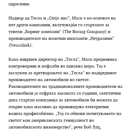
одржливи.
Надвор од Тесла и „Спејс икс“, Маск е ко-основач на
пет други компании, вклучувајќи го стартапот за
тунели „Боринг компани“ (The Boring Company) и
производителот на мозочни импланти „Неуралинк“
(Neuralink).
Како извршен директор на „Тесла“, Маск предизвика
контроверзии и пофалби во еднаква мера. Тој е
заслужен за претворањето на „Тесла“ во највредниот
производител на автомобили во светот.
Раководителите на традиционалните производители на
автомобили ја отфрлаа заканата со години, скептични
дека стартап компанија за автомобили би можела да
открие како масовно да произведува електрични
возила профитабилно. „Тој го обнови почитувањето на
светот кон американската генијалност во
автомобилското инженерство“, рече Боб Луц,