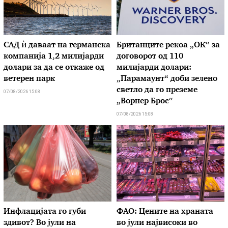
САД ѝ даваат на германска
Британците рекоа „ОК“ за
компанија 1,2 милијарди
договорот од 110
долари за да се откаже од
милијарди долари:
ветерен парк
„Парамаунт“ доби зелено
светло да го преземе
07/08/2026 15:08
„Ворнер Брос“
07/08/2026 15:08
Инфлацијата го губи
ФАО: Цените на храната
здивот? Во јули на
во јули највисоки во