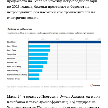
продажбата на Тесла на неколку меѓународни пазари
во 2025 година, бидејќи протестите и бојкотот на
потрошувачите беа насочени кон производителот на
електрични возила.
Маск, 54, е роден во Преторија, Јужна Африка, од мајка
Канаѓанка и татко Јужноафриканец. Тој студирал на
Универзитетот во Пенсилванија, каде што дипломирал