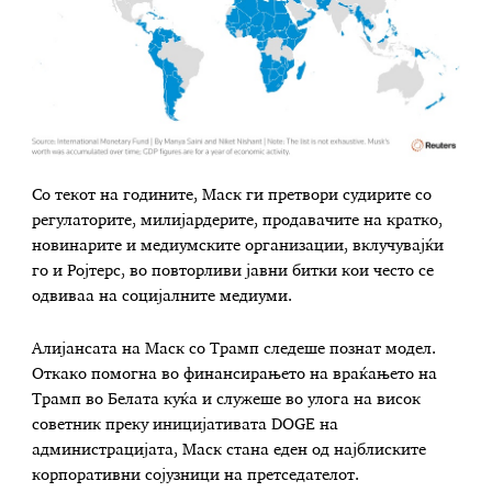
Со текот на годините, Маск ги претвори судирите со
регулаторите, милијардерите, продавачите на кратко,
новинарите и медиумските организации, вклучувајќи
го и Ројтерс, во повторливи јавни битки кои често се
одвиваа на социјалните медиуми.
Алијансата на Маск со Трамп следеше познат модел.
Откако помогна во финансирањето на враќањето на
Трамп во Белата куќа и служеше во улога на висок
советник преку иницијативата DOGE на
администрацијата, Маск стана еден од најблиските
корпоративни сојузници на претседателот.