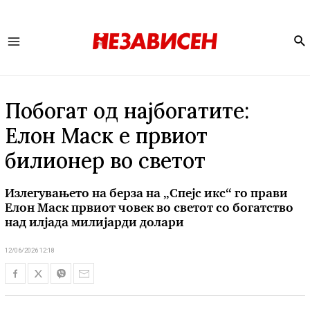
Se
Main
Menu
Побогат од најбогатите:
Елон Маск е првиот
билионер во светот
Излегувањето на берза на „Спејс икс“ го прави
Елон Маск првиот човек во светот со богатство
над илјада милијарди долари
12/06/2026 12:18