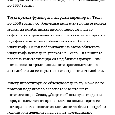
во 1997 година.
Тој ја презеде функцијата извршен директор на Тесла
во 2008 година со убедување дека електричните возила
можат да комбинираат високи перформанси со
софтверски управувани карактеристики, помагајќи во
редефинирањето на глобалната автомобилска
индустрија. Некои набљудувачи на автомобилската
индустрија велат дека успехот на Тесла – и нејзината
пазарна капитализација од над билион долари – им
помогнале на традиционалните производители на
автомобили да се свртат кон електрични автомобили.
Многу инвеститори се обложуваат дека тој може да го
повтори подвигот во вселената и вештачката
интелигенција. Сепак, „Спејс икс“ останува гладен за
пари, а голем дел од проценката на компанијата се
потпира на технологии за кои може да бидат потребни
години или децении за да станат комерцијално