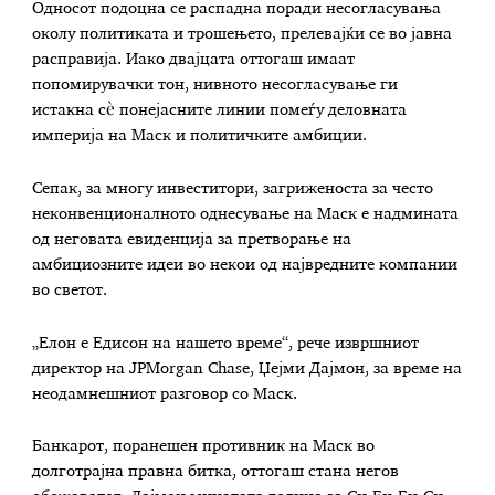
Односот подоцна се распадна поради несогласувања
околу политиката и трошењето, прелевајќи се во јавна
расправија. Иако двајцата оттогаш имаат
попомирувачки тон, нивното несогласување ги
истакна сè понејасните линии помеѓу деловната
империја на Маск и политичките амбиции.
Сепак, за многу инвеститори, загриженоста за често
неконвенционалното однесување на Маск е надмината
од неговата евиденција за претворање на
амбициозните идеи во некои од највредните компании
во светот.
„Елон е Едисон на нашето време“, рече извршниот
директор на JPMorgan Chase, Џејми Дајмон, за време на
неодамнешниот разговор со Маск.
Банкарот, поранешен противник на Маск во
долготрајна правна битка, оттогаш стана негов