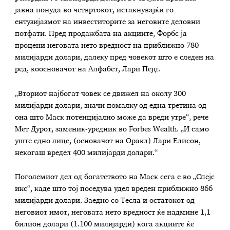
јавна понуда во четвртокот, истакнувајќи го
ентузијазмот на инвеститорите за неговите деловни
потфати. Пред продажбата на акциите, Форбс ја
процени неговата нето вредност на приближно 780
милијарди долари, далеку пред човекот што е следен на
ред, коосновачот на Алфабет, Лари Пејџ.
„Вториот најбогат човек се движел на околу 300
милијарди долари, значи помалку од една третина од
она што Маск потенцијално може да вреди утре“, рече
Мет Дурот, заменик-уредник во Forbes Wealth. „И само
уште едно лице, (основачот на Оракл) Лари Елисон,
некогаш вредел 400 милијарди долари.“
Поголемиот дел од богатството на Маск сега е во „Спејс
икс“, каде што тој поседува удел вреден приближно 866
милијарди долари. Заедно со Тесла и остатокот од
неговиот имот, неговата нето вредност ќе надмине 1,1
билион долари (1.100 милијарди) кога акциите ќе