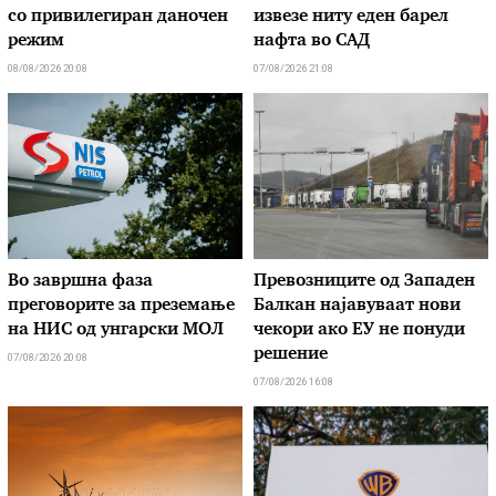
со привилегиран даночен
извезе ниту еден барел
режим
нафта во САД
08/08/2026 20:08
07/08/2026 21:08
Во завршна фаза
Превозниците од Западен
преговорите за преземање
Балкан најавуваат нови
на НИС од унгарски МОЛ
чекори ако ЕУ не понуди
решение
07/08/2026 20:08
07/08/2026 16:08