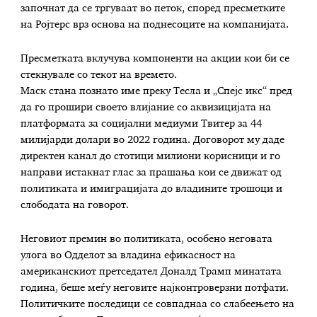
започнат да се тргуваат во петок, според пресметките
на Ројтерс врз основа на поднесоците на компанијата.
Пресметката вклучува компоненти на акции кои би се
стекнувале со текот на времето.
Маск стана познато име преку Тесла и „Спејс икс“ пред
да го прошири своето влијание со аквизицијата на
платформата за социјални медиуми Твитер за 44
милијарди долари во 2022 година. Договорот му даде
директен канал до стотици милиони корисници и го
направи истакнат глас за прашања кои се движат од
политиката и имиграцијата до владините трошоци и
слободата на говорот.
Неговиот премин во политиката, особено неговата
улога во Одделот за владина ефикасност на
американскиот претседател Доналд Трамп минатата
година, беше меѓу неговите најконтроверзни потфати.
Политичките последици се совпаднаа со слабеењето на