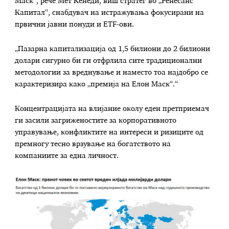
Маск“, рече Мет Кенеди, виш стратег во „Ренесанс
Капитал“, снабдувач на истражувања фокусирани на
првични јавни понуди и ETF-ови.
„Пазарна капитализација од 1,5 билиони до 2 билиони
долари сигурно би ги отфрлила сите традиционални
методологии за вреднување и наместо тоа најдобро се
карактеризира како „премија на Елон Маск“.“
Концентрацијата на влијание околу еден претприемач
ги засили загриженостите за корпоративното
управување, конфликтите на интереси и ризиците од
премногу тесно врзување на богатството на
компаниите за една личност.