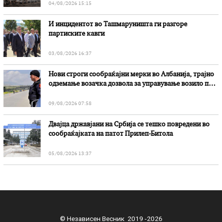
04/08/2026 15:15
И инцидентот во Ташмаруништa ги разгоре
партиските кавги
03/08/2026 16:37
Нови строги сообраќајни мерки во Aлбанија, трајно
одземање возачка дозвола за управување возило под
дејство на алкохол и големи парични казни
09/08/2026 07:58
Двајца државјани на Србија се тешко повредени во
сообраќајката на патот Прилеп-Битола
05/08/2026 13:37
© Независен Весник 2019 -2026