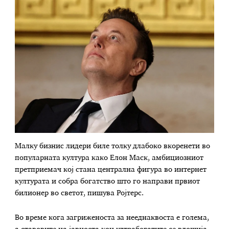
Малку бизнис лидери биле толку длабоко вкоренети во
популарната култура како Елон Маск, амбициозниот
претприемач кој стана централна фигура во интернет
културата и собра богатство што го направи првиот
билионер во светот, пишува Ројтерс.
Во време кога загриженоста за нееднаквоста е голема,