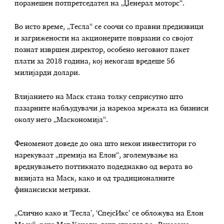
поранешен потпретседател на „Џенерал моторс“.
Во исто време, „Тесла“ се соочи со правни предизвици
и загрижености на акционерите поврзани со својот
познат извршен директор, особено неговиот пакет
плати за 2018 година, кој некогаш вредеше 56
милијарди долари.
Влијанието на Маск стана толку сеприсутно што
пазарните набљудувачи ја нарекоа мрежата на бизниси
околу него „Маскономија“.
Феноменот доведе до она што некои инвеститори го
нарекуваат „премија на Елон“, зголемување на
вреднувањето поттикнато подеднакво од верата во
визијата на Маск, како и од традиционалните
финансиски метрики.
„Слично како и ‘Тесла’, ‘СпејсИкс’ се обложува на Елон