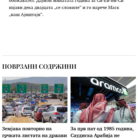
обожавател. Дајмон минатата година за Си-Ен-Би-Си
изјави дека двајцата „се сложиле“ и го нарече Маск
„наш Ајнштајн“.
ПОВРЗАНИ СОДРЖИНИ
Земјава повторно на
За прв пат од 1985 година,
грчката листата на држави
Саудиска Арабија не