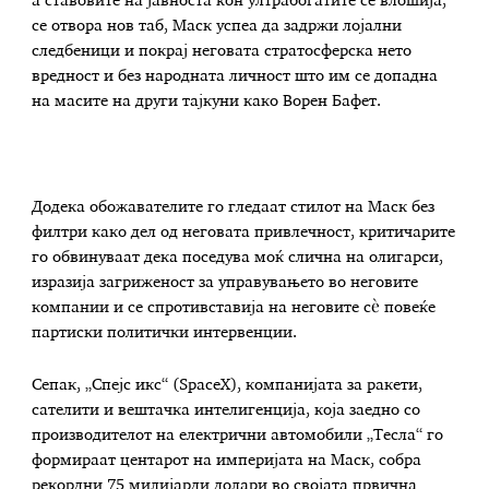
а ставовите на јавноста кон ултрабогатите се влошија,
се отвора нов таб, Маск успеа да задржи лојални
следбеници и покрај неговата стратосферска нето
вредност и без народната личност што им се допадна
на масите на други тајкуни како Ворен Бафет.
Додека обожавателите го гледаат стилот на Маск без
филтри како дел од неговата привлечност, критичарите
го обвинуваат дека поседува моќ слична на олигарси,
изразија загриженост за управувањето во неговите
компании и се спротивставија на неговите сè повеќе
партиски политички интервенции.
Сепак, „Спејс икс“ (SpaceX), компанијата за ракети,
сателити и вештачка интелигенција, која заедно со
производителот на електрични автомобили „Тесла“ го
формираат центарот на империјата на Маск, собра
рекордни 75 милијарди долари во својата првична