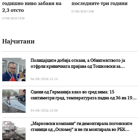
годишно ниво забави на
последните три години
2,3 отсто
07/08/2026 13:08
07/08/2026 14:08
Најчитани
Полицајците добија откази, а Обвителството ја
отфрли кривичната пријава од Тошковски за
наводни злоупотреби
06/08/2026 15:13
Сцени од Германија како во сред зима: 15
сантиметри град, температурата падна од 36 на 19
степени
04/08/2026 13:08
„Марковски компани“ ги демонтирала погонските
станици од „Осломеј“ и не ги монтирала во РЕК
„Битола“, стои во вештачењето на обвинителството