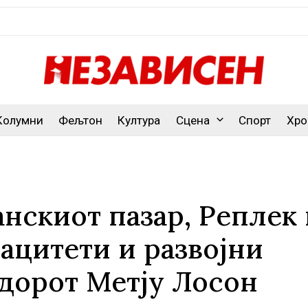
Колумни
Фељтон
Култура
Сцена
Спорт
Хро
нскиот пазар, Реплек 
ацитети и развојни
дорот Метју Лосон