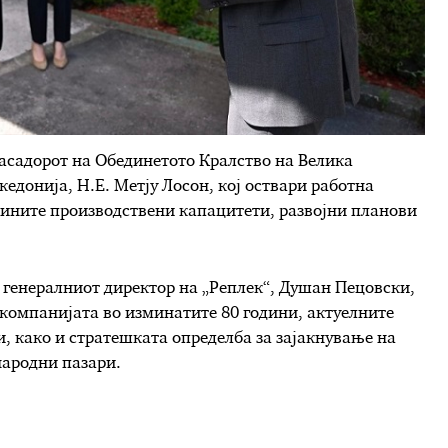
асадорот на Обединетото Кралство на Велика
едонија, Н.Е. Метју Лосон, кој оствари работна
јзините производствени капацитети, развојни планови
 генералниот директор на „Реплек“, Душан Пецовски,
а компанијата во изминатите 80 години, актуелните
, како и стратешката определба за зајакнување на
народни пазари.