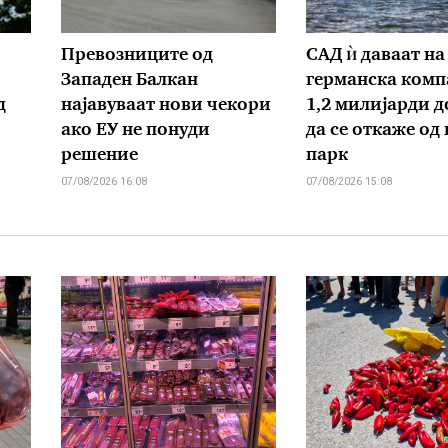
Превозниците од
САД ѝ даваат на
Западен Балкан
германска комп
д
најавуваат нови чекори
1,2 милијарди д
ако ЕУ не понуди
да се откаже од
решение
парк
07/08/2026 16:08
07/08/2026 15:08