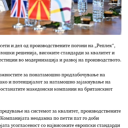
сети и дел од производствените погони на „Реплек“,
олошки решенија, високите стандарди за квалитет и
естиции во модернизација и развој на производството.
 можностите за понатамошно продлабочување на
како и потенцијалот за натамошно зајакнување на
и останатите македонски компании на британскиот
предување на системот за квалитет, производствените
 Компанијата неодамна по петти пат го доби
јата усогласеност со највисоките европски стандарди