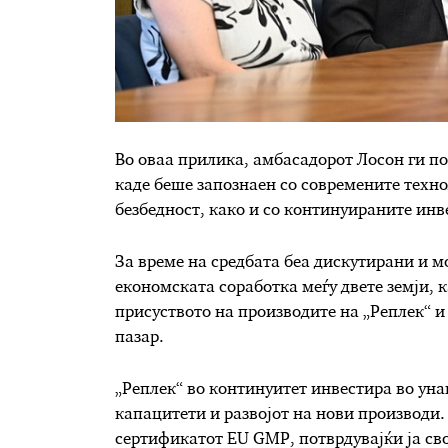
Во оваа прилика, амбасадорот Лосон ги по
каде беше запознаен со современите техн
безбедност, како и со континуираните инв
За време на средбата беа дискутирани и
економската соработка меѓу двете земји, 
присуството на производите на „Реплек“ 
пазар.
„Реплек“ во континуитет инвестира во уна
капацитети и развојот на нови производи.
сертификатот EU GMP, потврдувајќи ја сво