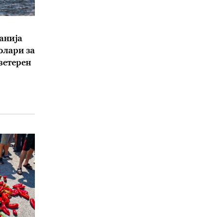
анија
олари за
 ветерен