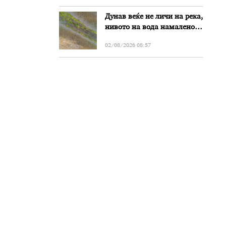
Дунав веќе не личи на река,
нивото на вода намалено
за речиси еден метар во
02/08/2026 08:57
Бугарија