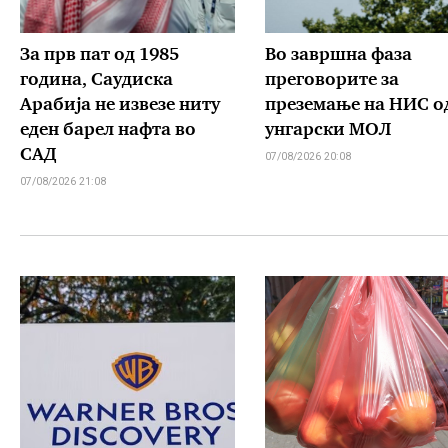
За прв пат од 1985
Во завршна фаза
година, Саудиска
преговорите за
Арабија не извезе ниту
преземање на НИС о
еден барел нафта во
унгарски МОЛ
САД
07/08/2026 20:08
07/08/2026 21:08