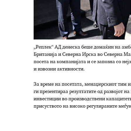
„Реплек“ АД денеска беше домаќин на амб
Британија и Северна Ирска во Северна Мак
посета на компанијата и се запозна со не
и извозни активности.
За време на посетата, менаџерскиот тим и
ги презентираа резултатите од развојот н
инвестиции во производствени капацитети
присуството на високо регулираните меѓу