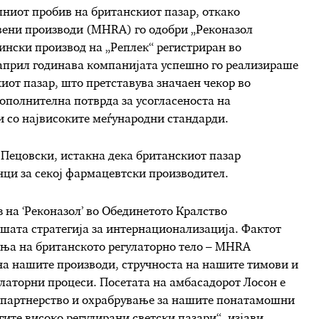
ниот пробив на британскиот пазар, откако
твени производи (MHRA) го одобри „Реконазол
ински производ на „Реплек“ регистриран во
 април годинава компанијата успешно го реализираше
киот пазар, што претставува значаен чекор во
ополнителна потврда за усогласеноста на
и со највисоките меѓународни стандарди.
 Пецовски, истакна дека британскиот пазар
нци за секој фармацевтски производител.
оз на ‘Реконазол’ во Обединетото Кралство
ашата стратегија за интернационализација. Фактот
ања на британското регулаторно тело – MHRA
 на нашите производи, стручноста на нашите тимови и
улаторни процеси. Посетата на амбасадорот Лосон е
а партнерство и охрабрување за нашите понатамошни
гите високо регулирани светски пазари“, изјави