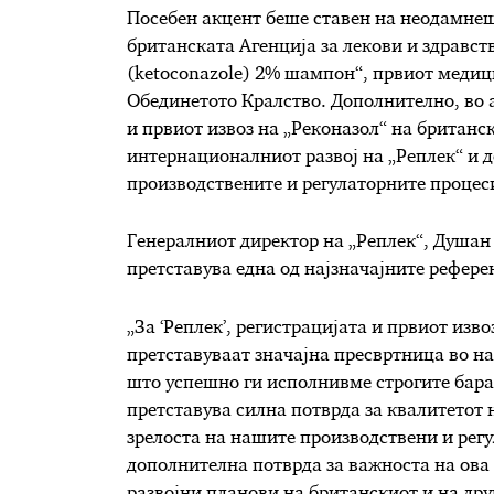
Посебен акцент беше ставен на неодамнеш
британската Агенција за лекови и здравс
(ketoconazole) 2% шампон“, првиот медиц
Обединетото Кралство. Дополнително, во
и првиот извоз на „Реконазол“ на британс
интернационалниот развој на „Реплек“ и д
производствените и регулаторните процес
Генералниот директор на „Реплек“, Душан
претставува една од најзначајните рефере
„За ‘Реплек’, регистрацијата и првиот изв
претставуваат значајна пресвртница во н
што успешно ги исполнивме строгите бар
претставува силна потврда за квалитетот
зрелоста на нашите производствени и рег
дополнителна потврда за важноста на ов
развојни планови на британскиот и на дру