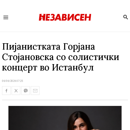
Se
Main
Menu
Пијанистката Горјана
Стојановска со солистички
концерт во Истанбул
06/06/2026 07:25