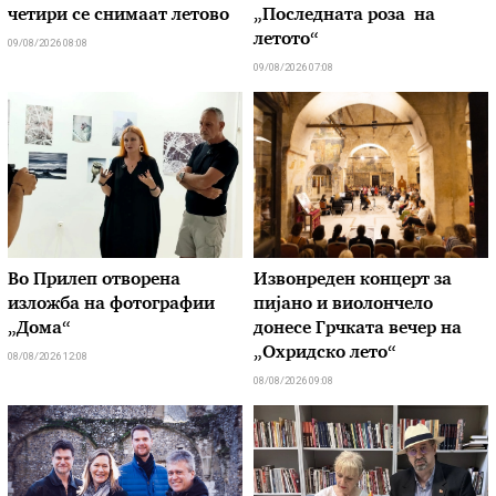
четири се снимаат летово
„Последната роза на
летото“
09/08/2026 08:08
09/08/2026 07:08
Во Прилеп отворена
Извонреден концерт за
изложба на фотографии
пијано и виолончело
„Дома“
донесе Грчката вечер на
„Охридско лето“
08/08/2026 12:08
08/08/2026 09:08