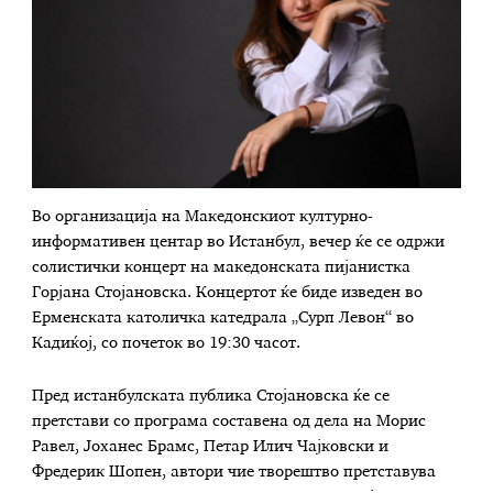
Во организација на Македонскиот културно-
информативен центар во Истанбул, вечер ќе се одржи
солистички концерт на македонската пијанистка
Горјана Стојановска. Концертот ќе биде изведен во
Ерменската католичка катедрала „Сурп Левон“ во
Кадиќој, со почеток во 19:30 часот.
Пред истанбулската публика Стојановска ќе се
претстави со програма составена од дела на Морис
Равел, Јоханес Брамс, Петар Илич Чајковски и
Фредерик Шопен, автори чие творештво претставува