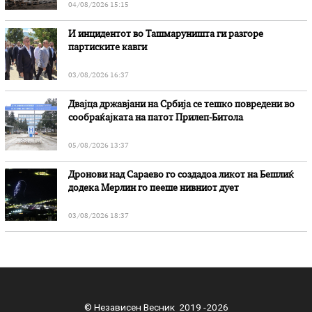
04/08/2026 15:15
И инцидентот во Ташмаруништa ги разгоре
партиските кавги
03/08/2026 16:37
Двајца државјани на Србија се тешко повредени во
сообраќајката на патот Прилеп-Битола
05/08/2026 13:37
Дронови над Сараево го создадоа ликот на Бешлиќ
додека Мерлин го пееше нивниот дует
03/08/2026 18:37
© Независен Весник 2019 -2026