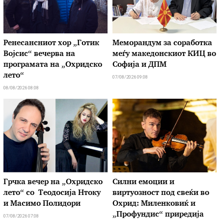
Ренесансниот хор „Готик
Меморандум за соработка
Војсис“ вечерва на
меѓу македонскиот КИЦ во
програмата на „Охридско
Софија и ДПМ
лето“
07/08/2026 09:08
08/08/2026 08:08
Грчка вечер на „Охридско
Силни емоции и
лето“ со Теодосија Нтоку
виртуозност под свеќи во
и Масимо Полидори
Охрид: Миленковиќ и
„Профундис“ приредија
07/08/2026 07:08