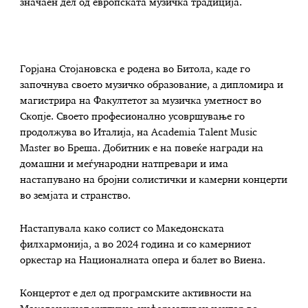
значаен дел од европската музичка традиција.
Горјана Стојановска е родена во Битола, каде го
започнува своето музичко образование, а дипломира и
магистрира на Факултетот за музичка уметност во
Скопје. Своето професионално усовршување го
продолжува во Италија, на Academia Talent Music
Master во Бреша. Добитник е на повеќе награди на
домашни и меѓународни натпревари и има
настапувано на бројни солистички и камерни концерти
во земјата и странство.
Настапувала како солист со Македонската
филхармонија, а во 2024 година и со камерниот
оркестар на Националната опера и балет во Виена.
Концертот е дел од програмските активности на