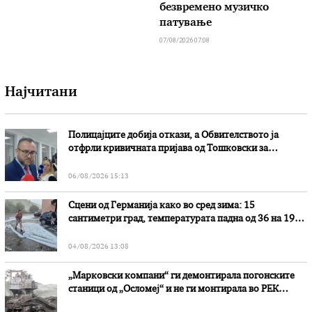
безвремено музичко
патување
07/08/2026 07:08
Најчитани
Полицајците добија откази, а Обвителството ја
отфрли кривичната пријава од Тошковски за
наводни злоупотреби
06/08/2026 15:13
Сцени од Германија како во сред зима: 15
сантиметри град, температурата падна од 36 на 19
степени
04/08/2026 13:08
„Марковски компани“ ги демонтирала погонските
станици од „Осломеј“ и не ги монтирала во РЕК
„Битола“, стои во вештачењето на обвинителството