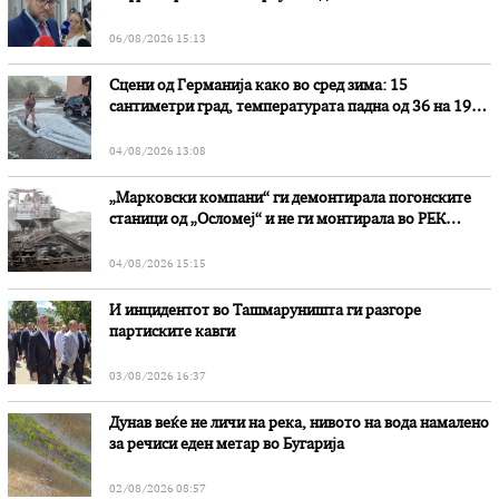
наводни злоупотреби
06/08/2026 15:13
Сцени од Германија како во сред зима: 15
сантиметри град, температурата падна од 36 на 19
степени
04/08/2026 13:08
„Марковски компани“ ги демонтирала погонските
станици од „Осломеј“ и не ги монтирала во РЕК
„Битола“, стои во вештачењето на обвинителството
04/08/2026 15:15
И инцидентот во Ташмаруништa ги разгоре
партиските кавги
03/08/2026 16:37
Дунав веќе не личи на река, нивото на вода намалено
за речиси еден метар во Бугарија
02/08/2026 08:57