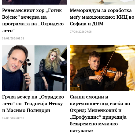
Ренесансниот хор „Готик
Меморандум за соработка
Војсис“ вечерва на
меѓу македонскиот КИЦ во
програмата на „Охридско
Софија и ДПМ
лето“
07/08/2026 09:08
08/08/2026 08:08
Грчка вечер на „Охридско
Силни емоции и
лето“ со Теодосија Нтоку
виртуозност под свеќи во
и Масимо Полидори
Охрид: Миленковиќ и
„Профундис“ приредија
07/08/2026 07:08
безвремено музичко
патување