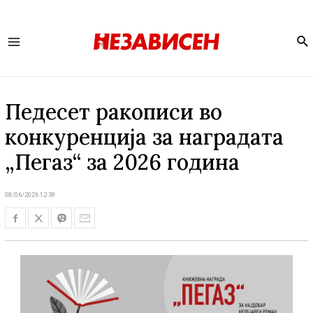
Se
Main
Menu
Педесет ракописи во
конкуренција за наградата
„Пегаз“ за 2026 година
08/06/2026 12:39