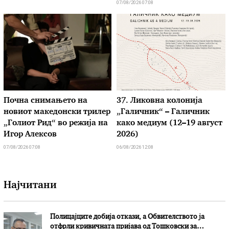
07/08/2026 07:08
Почна снимањето на
37. Ликовна колонија
новиот македонски трилер
„Галичник“ – Галичник
„Голиот Рид“ во режија на
како медиум (12–19 август
Игор Алексов
2026)
07/08/2026 07:08
06/08/2026 12:08
Најчитани
Полицајците добија откази, а Обвителството ја
отфрли кривичната пријава од Тошковски за