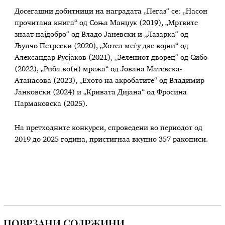
Досегашни добитници на наградата „Пегаз“ се: „Насон
прочитана книга“ од Соња Манџук (2019), „Мртвите
знаат најдобро“ од Владо Јаневски и „Лазарка“ од
Љупчо Петрески (2020), „Хотел меѓу две војни“ од
Александар Русјаков (2021), „Зелениот дворец“ од Сибо
(2022), „Риба во(н) мрежа“ од Јована Матевска-
Атанасова (2023), „Ехото на акробатите“ од Владимир
Јанковски (2024) и „Кривата Дијана“ од Фросина
Пармаковска (2025).
На претходните конкурси, спроведени во периодот од
2019 до 2025 година, пристигнаа вкупно 357 ракописи.
ПОВРЗАНИ СОДРЖИНИ