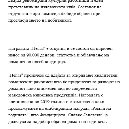
двајца реномирани културни работници и еден
претставник на издавачката куќа. Составот на
стручната жири-комисија ќе биде објавен при
прогласувањето на добитникот.
Наградата „Пегаз“ е откупна и се состои од паричен
износ од 90.000 денари, статуетка и објавување на
романот во посебна едиција.
„Пегаз“ произлезе од идејата за откривање квалитетни
романескни ракописи што ќе придонесат за развојот на
романот како книжевен вид во современата
македонска книжевна продукција. Наградата е
востановена во 2019 година и е замислена како
продолжување на етаблираната награда „Роман на
годината“, што Фондацијата „Славко Јаневски“ ја
доделува за најдобар објавен роман на годината.