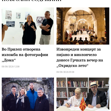
Во Прилеп отворена
Извонреден концерт за
изложба на фотографии
пијано и виолончело
„Дома“
донесе Грчката вечер на
„Охридско лето“
08/08/2026 12:08
08/08/2026 09:08