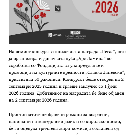
На осмиот конкурс за книжевната награда „Пегаз“, што
ја организира издавачката куќа „Арс Ламина“ во
соработка со Фондацијата за унапредување и
промоција на културните вредности „Славко Јаневски“,
пристигнаа 50 ракописи. Конкурсот беше отворен на 2
септември 2025 година и траеше заклучно со 1 јуни
2026 година. Добитникот на наградата ќе биде објавен
на 2 септември 2026 година.
Пристигнатите необјавени романи за возрасни,
напишани на македонски јазик и со кирилско писмо,
ќе ги оценува тричлена жири-комисија составена од