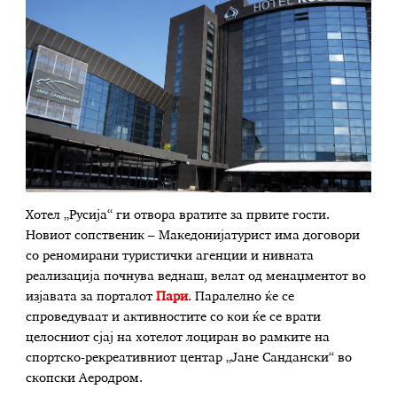
Хотел „Русија“ ги отвора вратите за првите гости.
Новиот сопственик – Македонијатурист има договори
со реномирани туристички агенции и нивната
реализација почнува веднаш, велат од менаџментот во
изјавата за порталот
Пари
. Паралелно ќе се
спроведуваат и активностите со кои ќе се врати
целосниот сјај на хотелот лоциран во рамките на
спортско-рекреативниот центар „Јане Сандански“ во
скопски Аеродром.