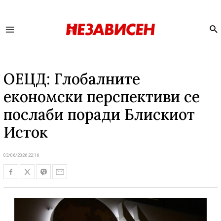
Se
Main
Menu
ОЕЦД: Глобалните
економски перспективи се
послаби поради Блискиот
Исток
03/06/2026 22:16