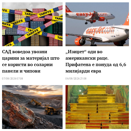
САД воведоа увозни
„Изиџет“ оди во
царини за материјал што
американски раце.
се користи во соларни
Прифатена е понуда од 6,6
панели и чипови
милијарди евра
07/08/2026 07:08
06/08/2026 21:08