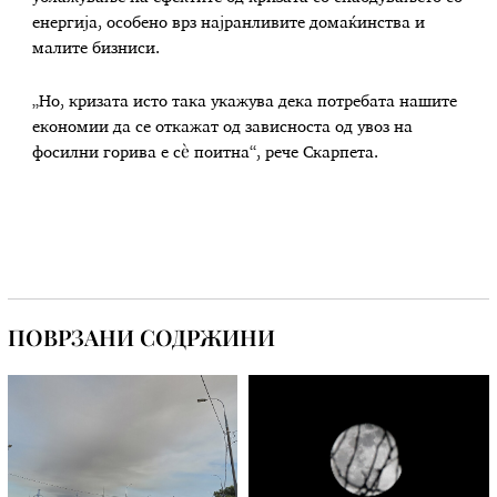
енергија, особено врз најранливите домаќинства и
малите бизниси.
„Но, кризата исто така укажува дека потребата нашите
економии да се откажат од зависноста од увоз на
фосилни горива е сè поитна“, рече Скарпета.
ПОВРЗАНИ СОДРЖИНИ