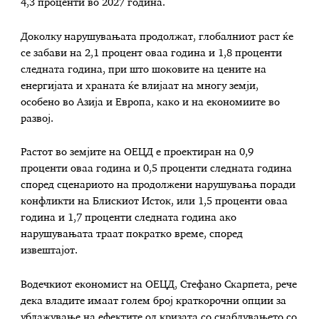
4,3 проценти во 2027 година.
Доколку нарушувањата продолжат, глобалниот раст ќе
се забави на 2,1 процент оваа година и 1,8 проценти
следната година, при што шоковите на цените на
енергијата и храната ќе влијаат на многу земји,
особено во Азија и Европа, како и на економиите во
развој.
Растот во земјите на ОЕЦД е проектиран на 0,9
проценти оваа година и 0,5 проценти следната година
според сценариото на продолжени нарушувања поради
конфликти на Блискиот Исток, или 1,5 проценти оваа
година и 1,7 проценти следната година ако
нарушувањата траат пократко време, според
извештајот.
Водечкиот економист на ОЕЦД, Стефано Скарпета, рече
дека владите имаат голем број краткорочни опции за
ублажување на ефектите од кризата со снабдувањето со