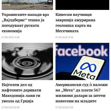
Украинските напади врз
Кинески научници
„Вајлдберис“ тешко ја
завршија ажурирана
погодуваат руската
геолошка карта на
економија
Месечината
07/08/2026 10:08
07/08/2026 10:08
Најголем дел од
Американски суд ѝ наложи
нафтените деривати
на „Мета“ да плати 567
Македонија лани ги
милиони долари за штети
увезла од Грција
нанесени на младите
07/08/2026 09:08
07/08/2026 07:08