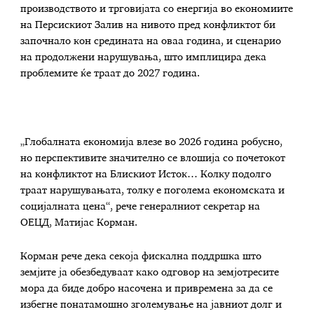
производството и трговијата со енергија во економиите
на Персискиот Залив на нивото пред конфликтот би
започнало кон средината на оваа година, и сценарио
на продолжени нарушувања, што имплицира дека
проблемите ќе траат до 2027 година.
„Глобалната економија влезе во 2026 година робусно,
но перспективите значително се влошија со почетокот
на конфликтот на Блискиот Исток… Колку подолго
траат нарушувањата, толку е поголема економската и
социјалната цена“, рече генералниот секретар на
ОЕЦД, Матијас Корман.
Корман рече дека секоја фискална поддршка што
земјите ја обезбедуваат како одговор на земјотресите
мора да биде добро насочена и привремена за да се
избегне понатамошно зголемување на јавниот долг и