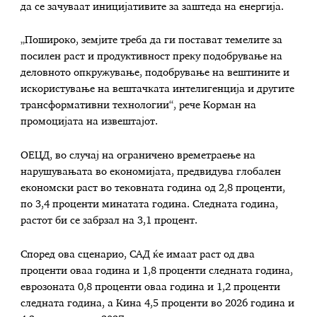
да се зачуваат иницијативите за заштеда на енергија.
„Пошироко, земјите треба да ги постават темелите за
посилен раст и продуктивност преку подобрување на
деловното опкружување, подобрување на вештините и
искористување на вештачката интелигенција и другите
трансформативни технологии“, рече Корман на
промоцијата на извештајот.
ОЕЦД, во случај на ограничено времетраење на
нарушувањата во економијата, предвидува глобален
економски раст во тековната година од 2,8 проценти,
по 3,4 проценти минатата година. Следната година,
растот би се забрзал на 3,1 процент.
Според ова сценарио, САД ќе имаат раст од два
проценти оваа година и 1,8 проценти следната година,
еврозоната 0,8 проценти оваа година и 1,2 проценти
следната година, а Кина 4,5 проценти во 2026 година и