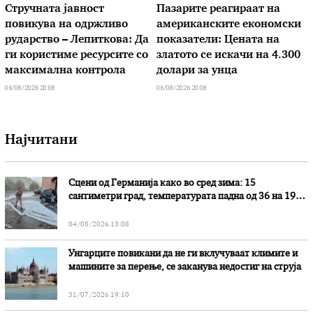
Стручната јавност
Пазарите реагираат на
повикува на одржливо
американските економски
рударство – Лепиткова: Да
показатели: Цената на
ги користиме ресурсите со
златото се искачи на 4.300
максимална контрола
долари за унца
06/08/2026 20:08
06/08/2026 20:08
Најчитани
Сцени од Германија како во сред зима: 15
сантиметри град, температурата падна од 36 на 19
степени
04/08/2026 13:08
Унгарците повикани да не ги вклучуваат климите и
машините за перење, се заканува недостиг на струја
31/07/2026 19:10