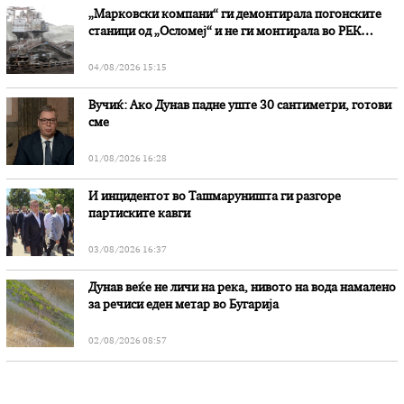
„Марковски компани“ ги демонтирала погонските
станици од „Осломеј“ и не ги монтирала во РЕК
„Битола“, стои во вештачењето на обвинителството
04/08/2026 15:15
Вучиќ: Ако Дунав падне уште 30 сантиметри, готови
сме
01/08/2026 16:28
И инцидентот во Ташмаруништa ги разгоре
партиските кавги
03/08/2026 16:37
Дунав веќе не личи на река, нивото на вода намалено
за речиси еден метар во Бугарија
02/08/2026 08:57