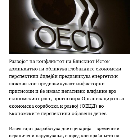
Развојот на конфликтот на Блискиот Исток
доминантно ги обликува глобалните економски
перспективи бидејќи предизвикува енергетски
шокови кои предизвикуваат инфлаторни
притисоци и ќе имаат негативно влијание врз
економскиот раст, прогнозира Организацијата за
економска соработка и развој (ОЕЦД) во
Економските перспективи објавени денес.
Извештајот разработува две сценарија – временски
ограничени нарушувања, според кои враќањето на