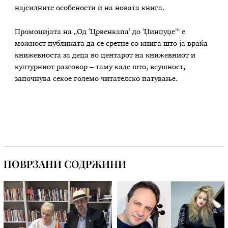
најсилните особености и на новата книга.
Промоцијата на „Од ’Црвенкапа’ до ’Џинџуџе’“ е
можност публиката да се сретне со книга што ја враќа
книжевноста за деца во центарот на книжевниот и
културниот разговор – таму каде што, всушност,
започнува секое големо читателско патување.
ПОВРЗАНИ СОДРЖИНИ