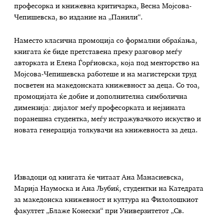
професорка и книжевна критичарка,
Весна Мојсова-
Чепишевска
, во издание на „Панили“
.
Наместо класична промоција со формални обраќања,
книгата ќе биде претставена преку разговор меѓу
авторката и Елена Ѓор
ѓ
иовска, која под менторство на
Мојсова-Чепишевска работеше и на магистерски труд
посветен на македонската книжевност за деца. Со тоа,
промоцијата ќе добие и дополнителна симболична
димензија: дијалог меѓу професорката и нејзината
поранешна студентка, меѓу истражувачкото искуство и
новата генерација толкувачи на книжевноста за деца.
Извадоци од книгата ќе читаат Ана Манасиевска,
Марија Наумоска и Ана Љубиќ, студентки на Катедрата
за македонска книжевност и култура на Филолошкиот
факултет „Блаже Конески“ при Универзитетот „Св.