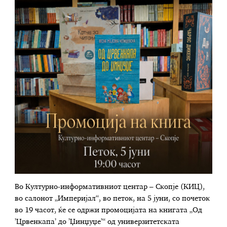
Во Културно-информативниот центар – Скопје
(КИЦ)
,
во салонот „Империјал“, во петок, на 5 јуни, со почеток
во 19 часот, ќе се одржи промоцијата на книгата „Од
’Црвенкапа’ до ’Џинџуџе’“ од
универзитетската