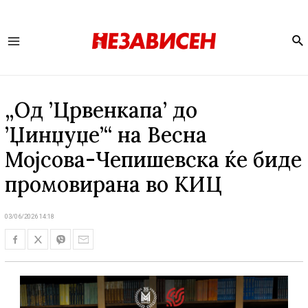
Se
Main
Menu
„Од ’Црвенкапа’ до
’Џинџуџе’“ на Весна
Мојсова-Чепишевска ќе биде
промовирана во КИЦ
03/06/2026 14:18