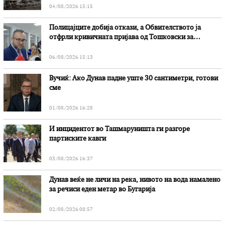
04/08/2026 15:15
Полицајците добија откази, а Обвителството ја
отфрли кривичната пријава од Тошковски за
наводни злоупотреби
06/08/2026 15:13
Вучиќ: Ако Дунав падне уште 30 сантиметри, готови
сме
01/08/2026 16:28
И инцидентот во Ташмаруништa ги разгоре
партиските кавги
03/08/2026 16:37
Дунав веќе не личи на река, нивото на вода намалено
за речиси еден метар во Бугарија
02/08/2026 08:57