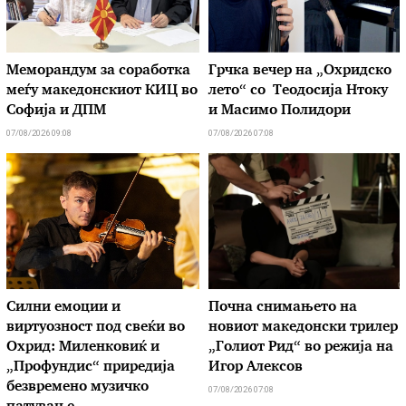
Меморандум за соработка
Грчка вечер на „Охридско
меѓу македонскиот КИЦ во
лето“ со Теодосија Нтоку
Софија и ДПМ
и Масимо Полидори
07/08/2026 09:08
07/08/2026 07:08
Силни емоции и
Почна снимањето на
виртуозност под свеќи во
новиот македонски трилер
Охрид: Миленковиќ и
„Голиот Рид“ во режија на
„Профундис“ приредија
Игор Алексов
безвремено музичко
07/08/2026 07:08