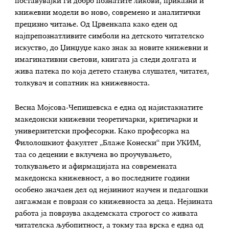
поставувајќи ги добро познатите ликови, приказни и
книжевни модели во ново, современо и аналитички
прецизно читање. Од Црвенкапа како еден од
најпрепознатливите симболи на детското читателско
искуство, до Џинџуџе како знак за новите книжевни и
имагинативни светови, книгата ја следи долгата и
жива патека по која детето станува слушател, читател,
толкувач и сопатник на книжевноста.
Весна Мојсова-Чепишевска е една од најистакнатите
македонски книжевни теоретичарки, критичарки и
универзитетски професорки. Како професорка на
Филолошкиот факултет „Блаже Конески“ при УКИМ,
таа со децении е вклучена во проучувањето,
толкувањето и афирмацијата на современата
македонска книжевност, а во последните години
особено значаен дел од нејзиниот научен и педагошки
ангажман е поврзан со книжевноста за деца. Нејзината
работа ја поврзува академската строгост со живата
читателска љубопитност, а токму таа врска е една од