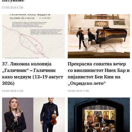
патување
07/08/2026 07:08
37. Ликовна колонија
Прекрасна сонатна вечер
„Галичник“ – Галичник
со виолинистот Ниек Бар и
како медиум (12–19 август
пијанистот Бен Ким на
2026)
„Охридско лето“
06/08/2026 12:08
06/08/2026 11:08