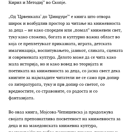
Кирил и Методиј“ во Скопје.
„Од ’Црвенкапа’ до ’Џинџуџе’“ е книга што отвора
широк и возбудлив простор за читање на книжевноста
за деца – не како спореден или „помал“ книжевен свет,
туку како сложена, богата и културно важна област во
која се преплетуваат приказната, играта, детската
имагинација, воспитувањето, јазикот, сликата, сцената
и современата култура. Делото може да се чита како
мала историја, но и како вовед во теоријата и
поетиката на книжевноста за деца, со јасна свест дека
книгите за најмладите читатели не се само прв допир
со литературата, туку и прв допир со светот, со
вредностите, со стравовите, со радоста и со
фантазијата.
Во оваа книга, Мојсова-Чепишевска ја продолжува
својата препознатлива посветеност на книжевноста за
деца и на македонската книжевна култура,