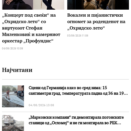
„Концерт под свеќи“ на
Вокален и пијанистички
„Охридско лето“ со
огномет за роденденот на
виртуозот Стефан
„Охридско лето“
Миленковиќ и камерниот
05/08/2026 11:08
оркестар „Профундис“
06/08/2026 10:08
Најчитани
Сцени од Германија како во сред зима: 15
сантиметри град, температурата падна од 36 на 19
степени
04/08/2026 13:08
„Марковски компани“ ги демонтирала погонските
станици од „Осломеј“ и не ги монтирала во РЕК
„Битола“, стои во вештачењето на обвинителството