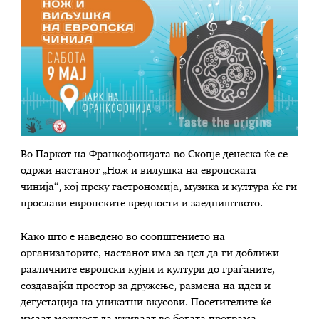
Во Паркот на Франкофонијата во Скопје денеска ќе се
одржи настанот „Нож и вилушка на европската
чинија“, кој преку гастрономија, музика и култура ќе ги
прослави европските вредности и заедништвото.
Како што е наведено во соопштението на
организаторите, настанот има за цел да ги доближи
различните европски кујни и култури до граѓаните,
создавајќи простор за дружење, размена на идеи и
дегустација на уникатни вкусови. Посетителите ќе