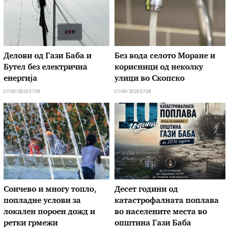
Делови од Гази Баба и
Без вода селото Моране и
Бутел без електрична
корисници од неколку
енергија
улици во Скопско
07/08/2026 07:08
07/08/2026 07:08
Сончево и многу топло,
Десет години од
попладне услови за
катастрофалната поплава
локален пороен дожд и
во населените места во
ретки грмежи
општина Гази Баба