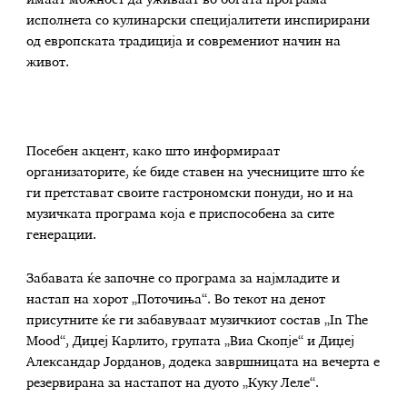
имаат можност да уживаат во богата програма
исполнета со кулинарски специјалитети инспирирани
од европската традиција и современиот начин на
живот.
Посебен акцент, како што информираат
организаторите, ќе биде ставен на учесниците што ќе
ги претстават своите гастрономски понуди, но и на
музичката програма која е приспособена за сите
генерации.
Забавата ќе започне со програма за најмладите и
настап на хорот „Поточиња“. Во текот на денот
присутните ќе ги забавуваат музичкиот состав „In The
Mood“, Диџеј Карлито, групата „Виа Скопје“ и Диџеј
Александар Јорданов, додека завршницата на вечерта е
резервирана за настапот на дуото „Куку Леле“.