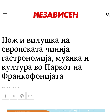
Se
Main
Menu
Нож и вилушка на
европската чинија –
гастрономија, музика и
култура во Паркот на
Франкофонијата
09/05/2026 08:39