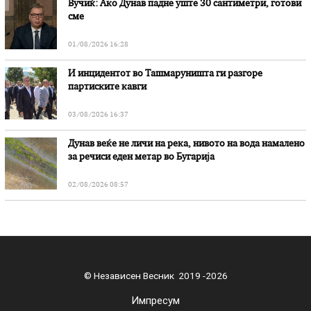
Вучиќ: Ако Дунав падне уште 30 сантиметри, готови
сме
01/08/2026 16:28
И инцидентот во Ташмаруништa ги разгоре
партиските кавги
03/08/2026 16:37
Дунав веќе не личи на река, нивото на вода намалено
за речиси еден метар во Бугарија
02/08/2026 08:57
© Независен Весник 2019 -2026
Импресум