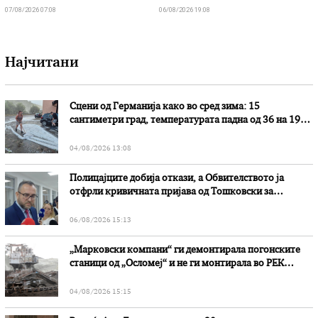
07/08/2026 07:08
06/08/2026 19:08
Најчитани
Сцени од Германија како во сред зима: 15
сантиметри град, температурата падна од 36 на 19
степени
04/08/2026 13:08
Полицајците добија откази, а Обвителството ја
отфрли кривичната пријава од Тошковски за
наводни злоупотреби
06/08/2026 15:13
„Марковски компани“ ги демонтирала погонските
станици од „Осломеј“ и не ги монтирала во РЕК
„Битола“, стои во вештачењето на обвинителството
04/08/2026 15:15