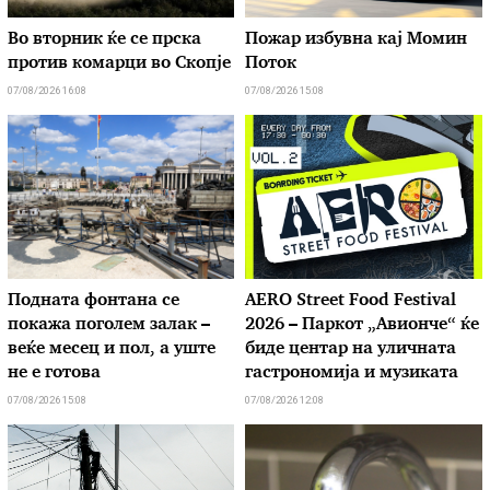
Во вторник ќе се прска
Пожар избувна кај Момин
против комарци во Скопје
Поток
07/08/2026 16:08
07/08/2026 15:08
Подната фонтана се
AERO Street Food Festival
покажа поголем залак –
2026 – Паркот „Авионче“ ќе
веќе месец и пол, а уште
биде центар на уличната
не е готова
гастрономија и музиката
07/08/2026 15:08
07/08/2026 12:08