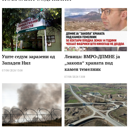
Уште седум заразени од
Левица: ВМРО-ДПМНЕ ја
Западен Нил
„закопа“ храната под
камен темелник
07/08/2026 15:08
07/08/2026 13:08