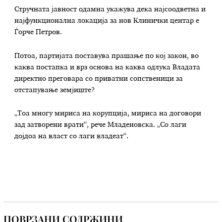
Стручната јавност одамна укажува дека најсоодветна и
најфункционална локација за нов Клинички центар е
Ѓорче Петров.
Потоа, партијата поставува прашање по кој закон, во
каква постапка и врз основа на каква одлука Владата
директно преговара со приватни сопственици за
отстапување земјиште?
„Тоа многу мириса на корупција, мириса на договори
зад затворени врати“, рече Младеновска. „Со лаги
дојдоа на власт со лаги владеат“.
ПОВРЗАНИ СОДРЖИНИ