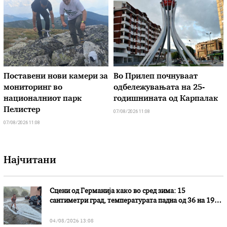
Поставени нови камери за
Во Прилеп почнуваат
мониторинг во
одбележувањата на 25-
националниот парк
годишнината од Карпалак
Пелистер
07/08/2026 11:08
07/08/2026 11:08
Најчитани
Сцени од Германија како во сред зима: 15
сантиметри град, температурата падна од 36 на 19
степени
04/08/2026 13:08