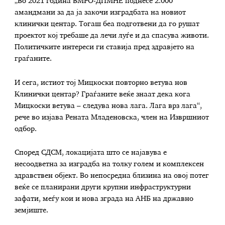
„Во 2021 година ВМРО-ДПМНЕ поднесе 2.000
амандмани за да ја закочи изградбата на новиот
клинички центар. Тогаш беа подготвени да го рушат
проектот кој требаше да лечи луѓе и да спасува животи.
Политичките интереси ги ставија пред здравјето на
граѓаните.
И сега, истиот тој Мицкоски повторно ветува нов
Клинички центар? Граѓаните веќе знаат дека кога
Мицкоски ветува – следува нова лага. Лага врз лага“,
рече во изјава Рената Младеновска, член на Извршниот
одбор.
Според СДСМ, локацијата што се најавува е
несоодветна за изградба на толку голем и комплексен
здравствен објект. Во непосредна близина на овој потег
веќе се планирани други крупни инфраструктурни
зафати, меѓу кои и нова зграда на АНБ на државно
земјиште.