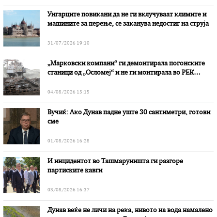
Унгарците повикани да не ги вклучуваат климите и
машините за перење, се заканува недостиг на струја
31/07/2026 19:10
„Марковски компани“ ги демонтирала погонските
станици од „Осломеј“ и не ги монтирала во РЕК
„Битола“, стои во вештачењето на обвинителството
04/08/2026 15:15
Вучиќ: Ако Дунав падне уште 30 сантиметри, готови
сме
01/08/2026 16:28
И инцидентот во Ташмаруништa ги разгоре
партиските кавги
03/08/2026 16:37
Дунав веќе не личи на река, нивото на вода намалено