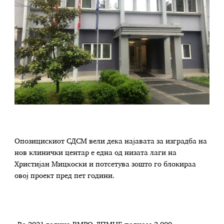
Опозицискиот СДСМ вели дека најавата за изградба на
нов клинички центар е една од низата лаги на
Христијан Мицкоски и потсетува зошто го блокираа
овој проект пред пет години.