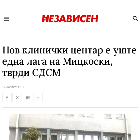
Se
Main
Menu
Нов клинички центар е уште
една лага на Мицкоски,
тврди СДСМ
12/06/2026 12:39