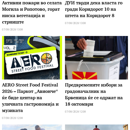
Активни пожари во селата
ДУИ тврди дека власта го
Могила и Ропотово, горат
гради Коридорот 10 на
ниска вегетација и
штета на Коридорот 8
стрниште
07/08/2026 13:08
07/08/2026 13:08
AERO Street Food Festival
Предвремените избори за
2026 – Паркот „Авионче“
градоначалник на
ќе биде центар на
Брвеница ќе се одржат на
уличната гастрономија и
18 октомври
музиката
07/08/2026 12:08
07/08/2026 12:08