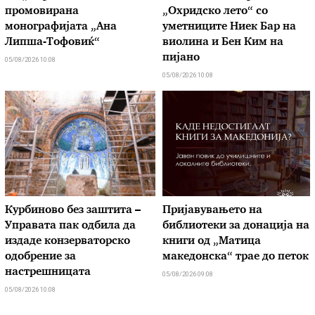
промовирана
„Охридско лето“ со
монографијата „Ана
уметниците Ниек Бар на
Липша-Тофовиќ“
виолина и Бен Ким на
пијано
05/08/2026 10:08
05/08/2026 10:08
Курбиново без заштита –
Пријавувањето на
Управата пак одбила да
библиотеки за донација на
издаде конзерваторско
книги од „Матица
одобрение за
македонска“ трае до петок
настрешницата
05/08/2026 09:08
05/08/2026 10:08