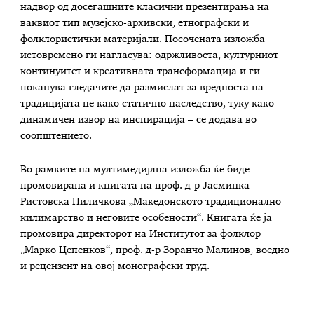
надвор од досегашните класични презентирања на
ваквиот тип музејско-архивски, етнографски и
фолклористички материјали. Посочената изложба
истовремено ги нагласува: одржливоста, културниот
континуитет и креативната трансформација и ги
поканува гледачите да размислат за вредноста на
традицијата не како статично наследство, туку како
динамичен извор на инспирација – се додава во
соопштението.
Во рамките на мултимедијлна изложба ќе биде
промовирана и книгата на проф. д-р Јасминка
Ристовска Пиличкова „Македонското традиционално
килимарство и неговите особености“. Книгата ќе ја
промовира директорот на Институтот за фолклор
„Марко Цепенков“, проф. д-р Зоранчо Малинов, воедно
и рецензент на овој монографски труд.