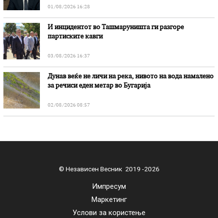
01/08/2026 16:28
И инцидентот во Ташмаруништa ги разгоре
партиските кавги
03/08/2026 16:37
Дунав веќе не личи на река, нивото на вода намалено
за речиси еден метар во Бугарија
02/08/2026 08:57
© Независен Весник 2019 -2026
Импресум
Маркетинг
Услови за користење