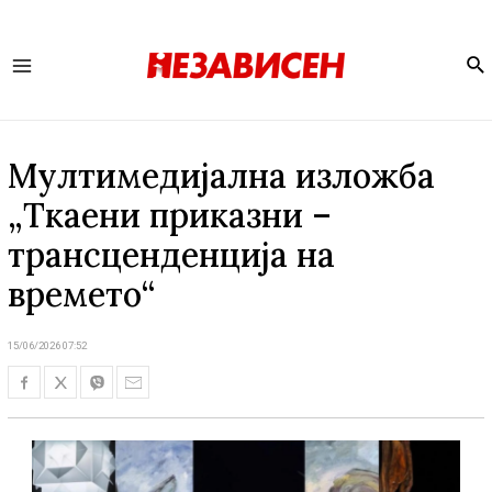
Se
Main
Menu
Мултимедијална изложба
„Ткаени приказни –
трансценденција на
времето“
15/06/2026 07:52