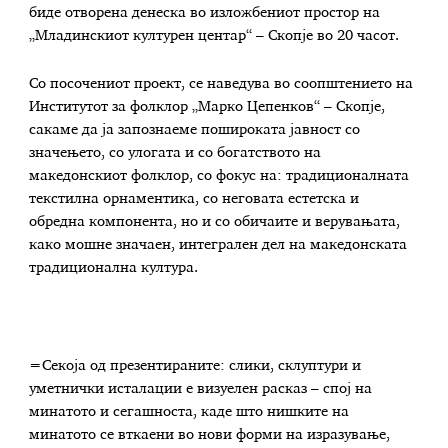
биде отворена денеска во изложбениот простор на
„Младинскиот културен центар“ – Скопје во 20 часот.
Со посочениот проект, се наведува во соопштението на
Институтот за фолклор „Марко Цепенков“ – Скопје,
сакаме да ја запознаеме пошироката јавност со
значењето, со улогата и со богатството на
македонскиот фолклор, со фокус на: традиционалната
текстилна орнаментика, со неговата естетска и
обредна компонента, но и со обичаите и верувањата,
како мошне значаен, интегрален дел на македонската
традиционална култура.
=Секоја од презентираните: слики, склуптури и
уметнички исталации е визуелен расказ – спој на
минатото и сегашноста, каде што нишките на
минатото се вткаени во нови форми на изразување,