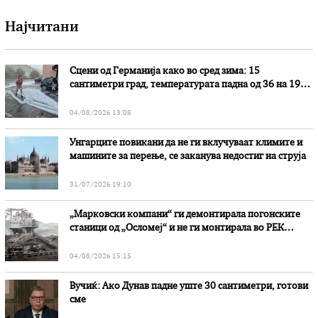
Најчитани
Сцени од Германија како во сред зима: 15
сантиметри град, температурата падна од 36 на 19
степени
04/08/2026 13:08
Унгарците повикани да не ги вклучуваат климите и
машините за перење, се заканува недостиг на струја
31/07/2026 19:10
„Марковски компани“ ги демонтирала погонските
станици од „Осломеј“ и не ги монтирала во РЕК
„Битола“, стои во вештачењето на обвинителството
04/08/2026 15:15
Вучиќ: Ако Дунав падне уште 30 сантиметри, готови
сме