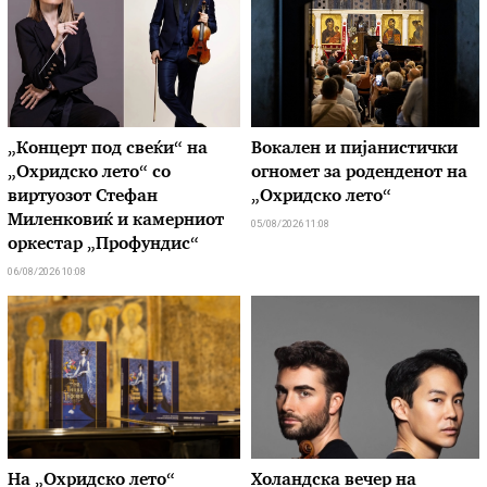
„Концерт под свеќи“ на
Вокален и пијанистички
„Охридско лето“ со
огномет за роденденот на
виртуозот Стефан
„Охридско лето“
Миленковиќ и камерниот
05/08/2026 11:08
оркестар „Профундис“
06/08/2026 10:08
На „Охридско лето“
Холандска вечер на