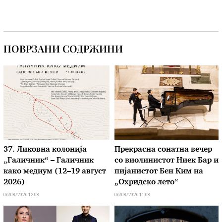
ПОВРЗАНИ СОДРЖИНИ
37. Ликовна колонија
Прекрасна сонатна вечер
„Галичник“ – Галичник
со виолинистот Ниек Бар и
како медиум (12–19 август
пијанистот Бен Ким на
2026)
„Охридско лето“
06/08/2026 12:08
06/08/2026 11:08