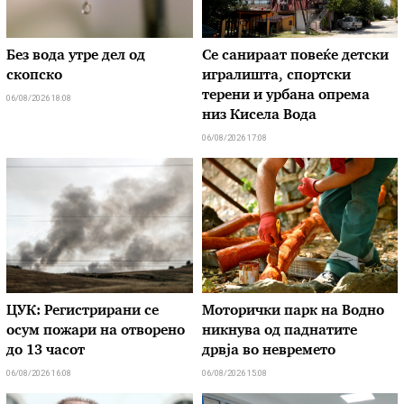
Без вода утре дел од
Се санираат повеќе детски
скопско
игралишта, спортски
терени и урбана опрема
06/08/2026 18:08
низ Кисела Вода
06/08/2026 17:08
ЦУК: Регистрирани се
Моторички парк на Водно
осум пожари на отворено
никнува од паднатите
до 13 часот
дрвја во невремето
06/08/2026 16:08
06/08/2026 15:08