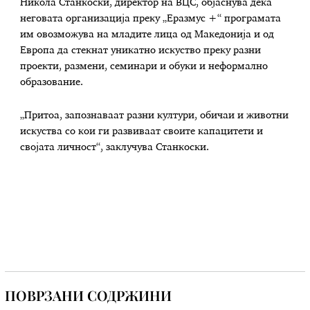
Никола Станкоски, директор на ВЦС, објаснува дека
неговата организација преку „Еразмус +“ програмата
им овозможува на младите лица од Македонија и од
Европа да стекнат уникатно искуство преку разни
проекти, размени, семинари и обуки и неформално
образование.
„Притоа, запознаваат разни култури, обичаи и животни
искуства со кои ги развиваат своите капацитети и
својата личност“, заклучува Станкоски.
ПОВРЗАНИ СОДРЖИНИ