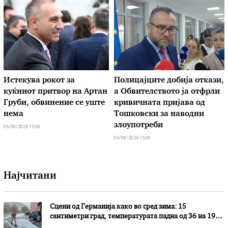
Истекува рокот за
Полицајците добија откази,
куќниот притвор на Артан
а Обвителството ја отфрли
Груби, обвинение се уште
кривичната пријава од
нема
Тошковски за наводни
злоупотреби
06/08/2026 15:08
06/08/2026 15:08
Најчитани
Сцени од Германија како во сред зима: 15
сантиметри град, температурата падна од 36 на 19
степени