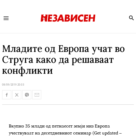
Se
Main
Menu
Младите од Европа учат во
Струга како да решаваат
конфликти
08/09/2019 20:03
Вкупно 35 млади од петнаесет земји низ Европа
учествуваат на десетдневниот семинар (Get updated –