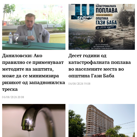
Даниловски: Ако
Десет години од
правилно се применуваат
катастрофалната поплава
методите на заштита,
во населените места во
може да се минимизира
општина Гази Баба
ризикот од западнонилска
06/08/2026 19:08
треска
06/08/2026 20:08