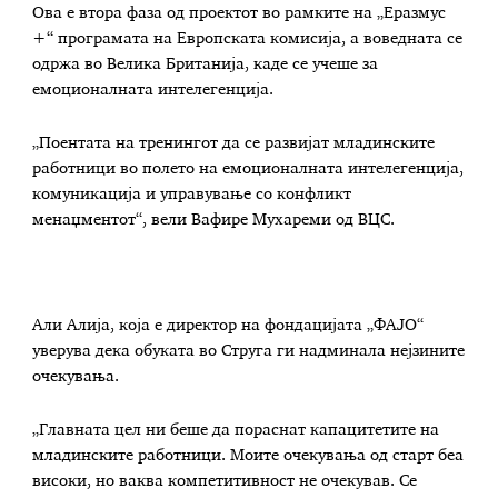
Ова е втора фаза од проектот во рамките на „Еразмус
+“ програмата на Европската комисија, а воведната се
одржа во Велика Британија, каде се учеше за
емоционалната интелегенција.
„Поентата на тренингот да се развијат младинските
работници во полето на емоционалната интелегенција,
комуникација и управување со конфликт
менаџментот“, вели Вафире Мухареми од ВЦС.
Али Алија, која е директор на фондацијата „ФАЈО“
уверува дека обуката во Струга ги надминала нејзините
очекувања.
„Главната цел ни беше да пораснат капацитетите на
младинските работници. Моите очекувања од старт беа
високи, но ваква компетитивност не очекував. Се