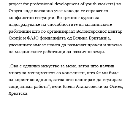
project for professional development of youth workers) во
Струга каде воглавно учат како да се справат со
конфликтни ситуации. Во тренинг курсот за
надоградување на способностите на младинските
работници што го организираат Волонтерскиот центар
Скопје и ФАЈО фондацијата од Велика Британија,
учесниците имаат шанса да разменат пракси и знаења
на младинските работници од различни земји.
„Ова е одлично искуство за мене, затоа што научив
многу за менаџментот со конфликти, што ќе ми биде
од корист во иднина, затоа што планирам да студирам
социјалнма работа“, вели Елена Атанасовски од Осиек,
Хрватска.