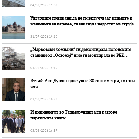
04/08/2026 13:08
Унгарците повикани да не ги вклучуваат климите и
машините за перење, се заканува недостиг на струја
31/07/2026 19:10
„Марковски компани“ ги демонтирала погонските
станици од „Осломеј“ и не ги монтирала во РЕК
„Битола“, стои во вештачењето на обвинителството
04/08/2026 15:15
Вучиќ: Ако Дунав падне уште 30 сантиметри, готови
сме
01/08/2026 16:28
И инцидентот во Ташмаруништa ги разгоре
партиските кавги
03/08/2026 16:37