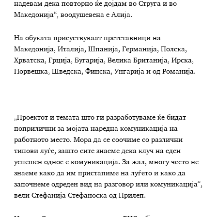
надевам дека повторно ќе дојдам во Струга и во
Македонија“, воодушевена е Алија.
На обуката присуствуваат претставници на
Македонија, Италија, Шпанија, Германија, Полска,
Хрватска, Грција, Бугарија, Велика Британија, Ирска,
Норвешка, Шведска, Финска, Унгарија и од Романија.
„Проектот и темата што ги разработуваме ќе бидат
поприлични за мојата наредна комуникација на
работното место. Мора да се соочиме со различни
типови луѓе, зашто сите знаеме дека клуч на еден
успешен однос е комуникација. За жал, многу често не
знаеме како да им пристапиме на луѓето и како да
започнеме одреден вид на разговор или комуникација“,
вели Стефанија Стефаноска од Прилеп.