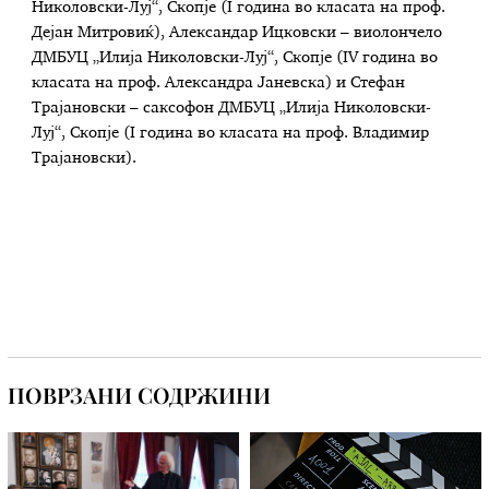
Николовски-Луј“, Скопје (I година во класата на проф.
Дејан Митровиќ), Александар Ицковски – виолончело
ДМБУЦ „Илија Николовски-Луј“, Скопје (IV година во
класата на проф. Александра Јаневска) и Стефан
Трајановски – саксофон ДМБУЦ „Илија Николовски-
Луј“, Скопје (I година во класата на проф. Владимир
Трајановски).
ПОВРЗАНИ СОДРЖИНИ