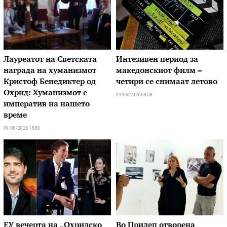
Лауреатот на Светската
Интезивен период за
награда на хуманизмот
македонскиот филм –
Кристоф Бенедиктер од
четири се снимаат летово
Охрид: Хуманизмот е
09/08/2026 08:08
императив на нашето
време
09/08/2026 15:08
ЕУ вечерта на „Охридско
Во Прилеп отворена