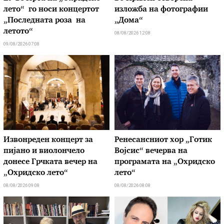
лето“ го носи концертот
изложба на фотографии
„Последната роза на
„Дома“
летото“
08/08/2026 12:08
09/08/2026 07:08
Извонреден концерт за
Ренесансниот хор „Готик
пијано и виолончело
Војсис“ вечерва на
донесе Грчката вечер на
програмата на „Охридско
„Охридско лето“
лето“
08/08/2026 09:08
08/08/2026 08:08