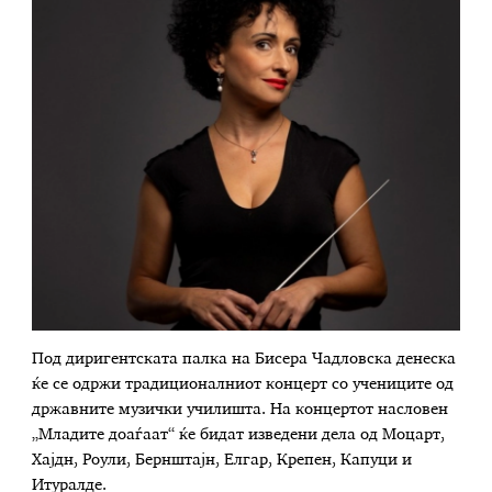
Под диригентската палка на Бисера Чадловска денеска
ќе се одржи традиционалниот концерт со учениците од
државните музички училишта. На концертот насловен
„Младите доаѓаат“ ќе бидат изведени дела од Моцарт,
Хајдн, Роули, Бернштајн, Елгар, Крепен, Капуци и
Итуралде.