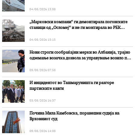
степени
04/08/2026 13:08
„Марковски компани“ ги демонтирала погонските
станици од „Осломеј“ и не ги монтирала во РЕК
„Битола“, стои во вештачењето на обвинителството
04/08/2026 15:15
Нови строги сообраќајни мерки во Aлбанија, трајно
одземање возачка дозвола за управување возило под
дејство на алкохол и големи парични казни
09/08/2026 07:58
И инцидентот во Ташмаруништa ги разгоре
партиските кавги
03/08/2026 16:37
Почина Мила Камбовска, поранешен судија на
Врховниот суд
09/08/2026 14:08