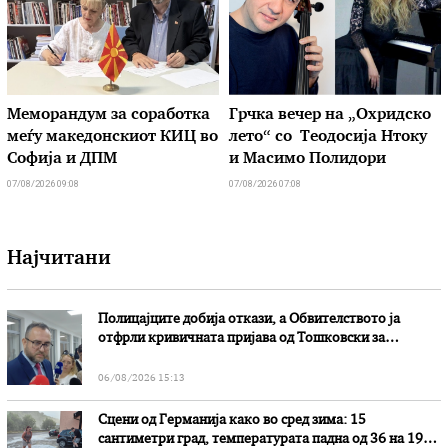
Меморандум за соработка
Грчка вечер на „Охридско
меѓу македонскиот КИЦ во
лето“ со Теодосија Нтоку
Софија и ДПМ
и Масимо Полидори
07/08/2026 09:08
07/08/2026 07:08
Најчитани
Полицајците добија откази, а Обвителството ја
отфрли кривичната пријава од Тошковски за
наводни злоупотреби
06/08/2026 15:13
Сцени од Германија како во сред зима: 15
сантиметри град, температурата падна од 36 на 19