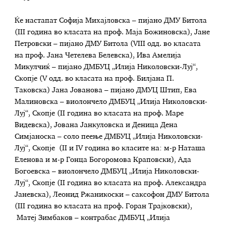
Ќе настапат Софија Михајловска – пијано ДМУ Битола
(III година во класата на проф. Маја Божиновска), Јане
Петровски – пијано ДМУ Битола (VIII одд. во класата
на проф. Јана Четелева Белевска), Ива Амелија
Микулчиќ – пијано ДМБУЦ „Илија Николовски-Луј“,
Скопје (V одд. во класата на проф. Билјана П.
Таковска) Јана Јованова – пијано ДМУЦ Штип, Ева
Малиновска – виолончело ДМБУЦ „Илија Николовски-
Луј“, Скопје (II година во класата на проф. Маре
Видевска), Јована Јанкуловска и Деница Дена
Симјаноска – соло пеење ДМБУЦ „Илија Николовски-
Луј“, Скопје (II и IV година во класите на: м-р Наташа
Еленова и м-р Гонца Богоромова Краповски), Ада
Богоевска – виолончело ДМБУЦ „Илија Николовски-
Луј“, Скопје (II година во класата на проф. Александра
Јаневска), Леонид Ржаникоски – саксофон ДМУ Битола
(III година во класата на проф. Горан Трајковски),
Матеј Зимбаков – контрабас ДМБУЦ „Илија