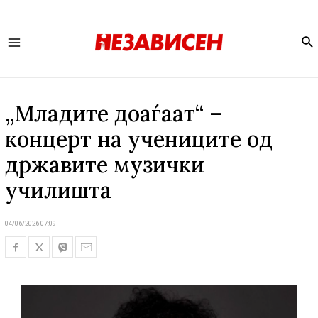
Se
Main
Menu
„Младите доаѓаат“ –
концерт на учениците од
државите музички
училишта
04/06/2026 07:09