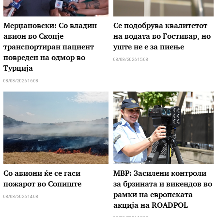
Мерџановски: Со владин
Се подобрува квалитетот
авион во Скопје
на водата во Гостивар, но
транспортиран пациент
уште не е за пиење
повреден на одмор во
08/08/2026 15:08
Турција
08/08/2026 16:08
Со авиони ќе се гаси
МВР: Засилени контроли
пожарот во Сопиште
за брзината и викендов во
рамки на европската
08/08/2026 14:08
акција на ROADPOL