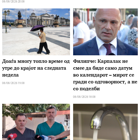
08/08/2026 20:08
Доаѓа многу топло време од
Филипче: Карпалак не
утре до крајот на следната
смее да биде само датум
недела
во календарот – мирот се
гради со одговорност, а не
08/08/2026 19:08
со поделби
08/08/2026 18:08