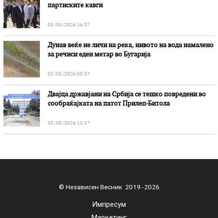
партиските кавги
03/08/2026 16:37
Дунав веќе не личи на река, нивото на вода намалено
за речиси еден метар во Бугарија
02/08/2026 08:57
Двајца државјани на Србија се тешко повредени во
сообраќајката на патот Прилеп-Битола
05/08/2026 13:37
© Независен Весник 2019 -2026
Импресум
Маркетинг