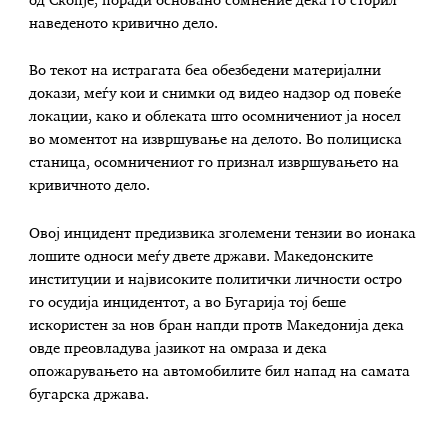
од Скопје, поради основано сомнение дека го сторил
наведеното кривично дело.
Во текот на истрагата беа обезбедени материјални
докази, меѓу кои и снимки од видео надзор од повеќе
локации, како и облеката што осомничениот ја носел
во моментот на извршување на делото. Во полициска
станица, осомничениот го признал извршувањето на
кривичното дело.
Овој инцидент предизвика зголемени тензии во ионака
лошите односи меѓу двете држави. Македонските
институции и највисоките политички личности остро
го осудија инцидентот, а во Бугарија тој беше
искористен за нов бран напди протв Македонија дека
овде преовладува јазикот на омраза и дека
опожарувањето на автомобилите бил напад на самата
бугарска држава.