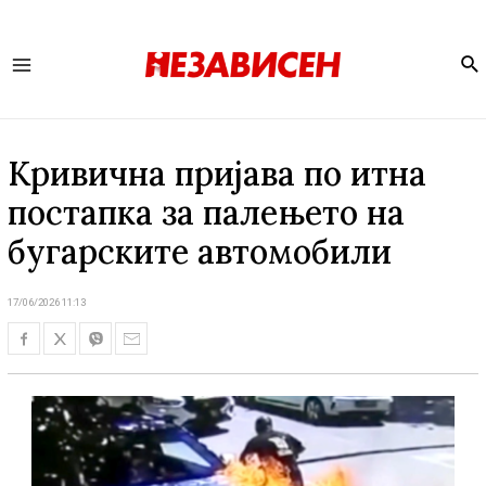
Se
Main
Menu
Кривична пријава по итна
постапка за палењето на
бугарските автомобили
17/06/2026 11:13