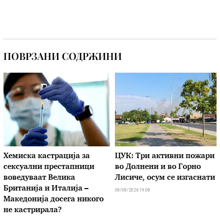
ПОВРЗАНИ СОДРЖИНИ
Хемиска кастрација за
ЦУК: Три активни пожари
сексуални престапници
во Долнени и во Горно
воведуваат Велика
Лисиче, осум се изгаснати
Британија и Италија –
08/08/2026 19:08
Македонија досега никого
не кастрирала?