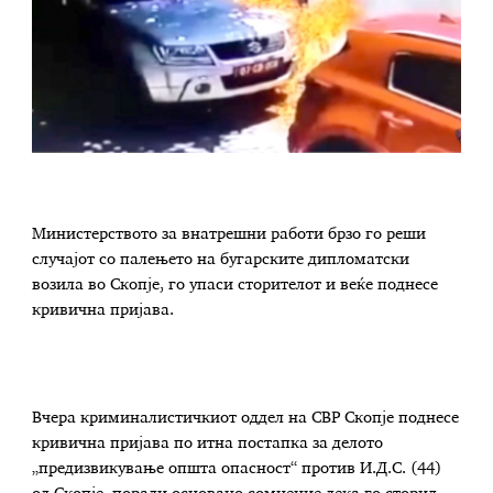
Министерството за внатрешни работи брзо го реши
случајот со палењето на бугарските дипломатски
возила во Скопје, го упаси сторителот и веќе поднесе
кривична пријава.
Вчера криминалистичкиот оддел на СВР Скопје поднесе
кривична пријава по итна постапка за делото
„предизвикување општа опасност“ против И.Д.С. (44)