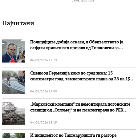
08/08/2026 13:08
Најчитани
Полицајците добија откази, а Обвителството ја
отфрли кривичната пријава од Тошковски за
наводни злоупотреби
06/08/2026 15:13
Сцени од Германија како во сред зима: 15
сантиметри град, температурата падна од 36 на 19
степени
04/08/2026 13:08
„Марковски компани“ ги демонтирала погонските
станици од „Осломеј“ и не ги монтирала во РЕК
„Битола“, стои во вештачењето на обвинителството
04/08/2026 15:15
И инцидентот во Ташмаруништa ги разгоре