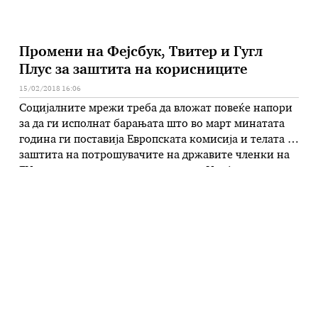
Промени на Фејсбук, Твитер и Гугл
Плус за заштита на корисниците
15/02/2018 16:06
Социјалните мрежи треба да вложат повеќе напори
за да ги исполнат барањата што во март минатата
година ги поставија Европската комисија и телата за
заштита на потрошувачите на државите членки на
ЕУ, за почитување на правилата на Унијата за
заштита на корисниците, соопшти Еврокомисијата.
Промените што ги направија Фејсбук, Твитер и Гугл
Плус, за да …