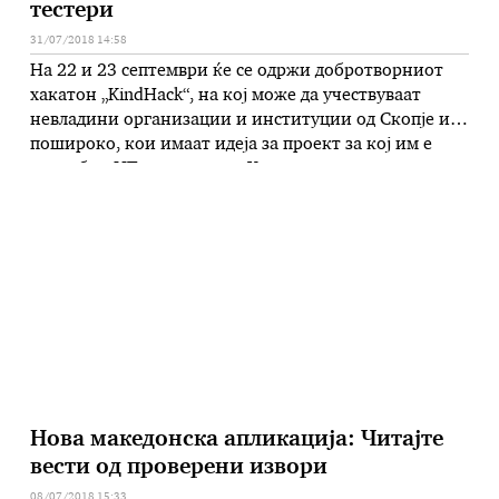
тестери
31/07/2018 14:58
На 22 и 23 септември ќе се одржи добротворниот
хакатон „KindHack“, на кој може да учествуваат
невладини организации и институции од Скопје и
пошироко, кои имаат идеја за проект за кој им е
потребнo ИТ познавање. „Хакатонот е одлична
можност за сите заинтересирани дизајнери,
програмери и софтвер тестери да се соберат на едно
место и да …
Нова македонска апликација: Читајте
вести од проверени извори
08/07/2018 15:33