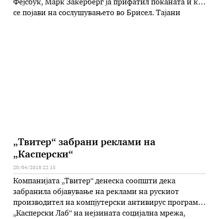
Фејсбук, Марк Закерберг ја прифатил поканата и ќе
се појави на сослушувањето во Брисел. Тајани
додаде дека очекува сослушувањето да се одржи
следната седмица кога претседателите на
парламентарните групи ќе му поставуваат прашања
на Закерберг. Според Тајани, ова е чекор кон
обновување на довербата на …
„Твитер“ забрани реклами на
„Касперски“
20/04/2018 22:15
Компанијата „Твитер“ денеска соопшти дека
забранила објавување на реклами на рускиот
производител на компјутерски антивирус програми
„Касперски Лаб“ на нејзината социјална мрежа,