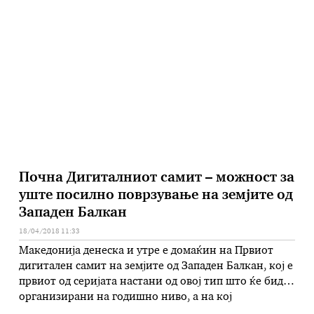
затоа што неговиот деловен модел ги прекршува
правилата на платформата. Во соопштението на
„Твитер“ се наведува дека постојат сомнежи оти
„Касперски“ е поврзан со руските разузнавачки
агенции. – Одлуката ја донесоваме затоа што …
Почна Дигиталниот самит – можност за
уште посилно поврзување на земјите од
Западен Балкан
18/04/2018 11:33
Македонија денеска и утре е домаќин на Првиот
дигитален самит на земјите од Западен Балкан, кој е
првиот од серијата настани од овој тип што ќе бидат
организирани на годишно ниво, а на кој
присуствуваат премиери, владни претставници,