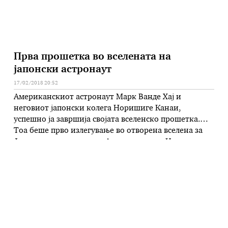
Прва прошетка во вселената на
јапонски астронаут
17/02/2018 20:52
Американскиот астронаут Марк Ванде Хај и
неговиот јапонски колега Норишиге Канаи,
успешно ја завршија својата вселенско прошетка.
Тоа беше прво излегување во отворена вселена за
Јапонците, а четврто за Американците. Целта на
излегувањето беше да се преместат некои елементи
на застарената, но неопходна 17-метарската
роботска рака на Канадар-2 на Меѓународната
вселенска станица. Раката се користи …