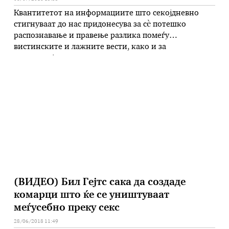
Квантитетот на информациите што секојдневно
стигнуваат до нас придонесува за сè потешко
распознавање и правење разлика помеѓу
вистинските и лажните вести, како и за
веродостојноста на изворите и медиумите што ги
нудат овие вести. „GRID“ претставува модерна и
иновативна алатка со која читателите сами можат
лесно да ја согледаат разликата меѓу лагата и
вистината што …
(ВИДЕО) Бил Гејтс сака да создаде
комарци што ќе се уништуваат
меѓусебно преку секс
28/06/2018 11:49