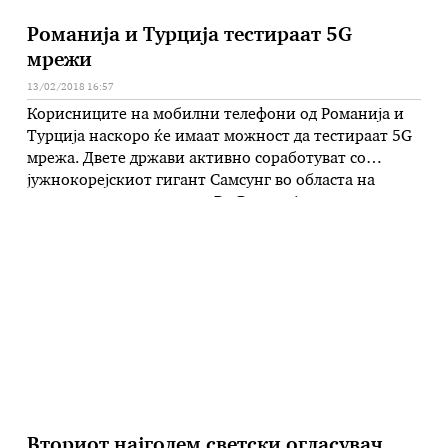
Романија и Турција тестираат 5G
мрежи
13/02/2018 16:57
Корисниците на мобилни телефони од Романија и
Турција наскоро ќе имаат можност да тестираат 5G
мрежа. Двете држави активно соработуват со
јужнокорејскиот гигант Самсунг во областа на
напредните технологии. Во Романија корисниците
на операторот Оранж ќе можат да користат 5G
мрежа, а во Турција тоа ќе го овозможи операторот
Туркцел. Самсуг на почетокот од годинава …
Вториот најголем светски огласувач