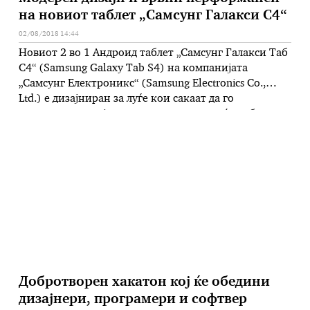
на новиот таблет „Самсунг Галакси С4“
02/08/2018 14:44
Новиот 2 во 1 Андроид таблет „Самсунг Галакси Таб
С4“ (Samsung Galaxy Tab S4) на компанијата
„Самсунг Електроникс“ (Samsung Electronics Co.,
Ltd.) е дизајниран за луѓе кои сакаат да го
искористат секој миг и да завршат повеќе работни
обврски без разлика на тоа каде се наоѓаат.
Овозможува корисничко искуство кое помага при
попаметно работење, одржувајќи …
Добротворен хакатон кој ќе обедини
дизајнери, програмери и софтвер