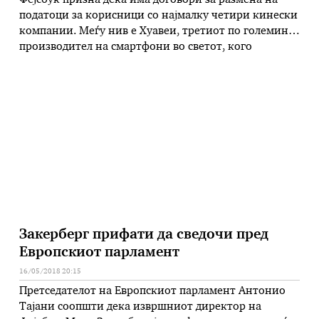
Фејсбук призна дека има договори за размена на
податоци за корисници со најмалку четири кинески
компании. Меѓу нив е Хуавеи, третиот по големина
производител на смартфони во светот, кого
претставници на американското разузнавање го
означија како закана за националната безбедност
поради тврдења поврзани со начинот на кој
постапува со личните податоци. Кинеските
компании Хуавеи, Леново, …
Закерберг прифати да сведочи пред
Европскиот парламент
16/05/2018 20:15
Претседателот на Европскиот парламент Антонио
Тајани соопшти дека извршниот директор на