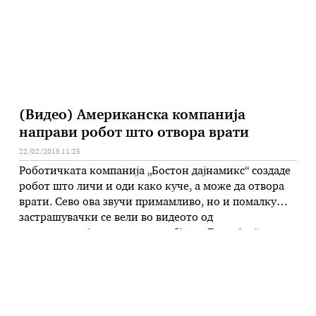
(Видео) Американска компанија
направи робот што отвора врати
22/02/2018 11:25
Роботичката компанија „Бостон дајнамикс“ создаде
робот што личи и оди како куче, а може да отвора
врати. Сево ова звучи примамливо, но и помалку
застрашувачки се вели во видеото од
демонстрацијата коешто го објави „Гардијан“.