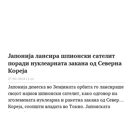
свое претставништво во …
Јапонија лансира шпионски сателит
поради нуклеарната закана од Северна
Кореја
27/02/2018 11:14
Јапонија денеска во Земјината орбита го лансираше
својот најнов шпионски сателит, како одговор на
зголемената нуклеарна и ракетна закана од Северна
Кореја, соопшти владата во Токио. Јапонската
Агенција за истражување на воздушниот простор во
соработка со „Митцубиши Хеви Индустрис“, ја
лансираше ракета Х-2А Ф38 со шпионски сателит од