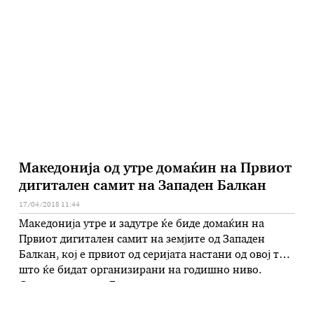
бизнисмени, претставници на ЕУ, регионални
оранизации и академската заедницата. Самитот
официјално го отвори премиерот Зоран Заев кој …
Македонија од утре домаќин на Првиот
дигитален самит на Западен Балкан
17/04/2018 11:44
Македонија утре и задутре ќе биде домаќин на
Првиот дигитален самит на земјите од Западен
Балкан, кој е првиот од серијата настани од овој тип
што ќе бидат организирани на годишно ниво.
Самитот е дел од Берлинскиот процес и претставува
можност за приближување на земјите од Западен