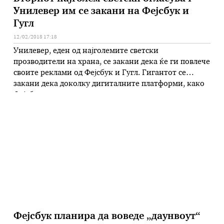
Унилевер им се закани на Фејсбук и
Гугл
12/02/2018 17:18
Унилевер, еден од најголемите светски
прозводители на храна, се закани дека ќе ги повлече
своите реклами од Фејсбук и Гугл. Гигантот се
закани дека доколку дигиталните платформи, како
Фејсбук, не успеат да ги заштитат децата од вршење
поделби, ширење на омраза и други манипулации,
тие ќе ги повлечат своите реклами. – Нам ни е
потребна …
Фејсбук планира да воведе „даунвоут“