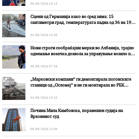
06/08/2026 15:13
Сцени од Германија како во сред зима: 15
сантиметри град, температурата падна од 36 на 19
степени
04/08/2026 13:08
Нови строги сообраќајни мерки во Aлбанија, трајно
одземање возачка дозвола за управување возило под
дејство на алкохол и големи парични казни
09/08/2026 07:58
„Марковски компани“ ги демонтирала погонските
станици од „Осломеј“ и не ги монтирала во РЕК
„Битола“, стои во вештачењето на обвинителството
04/08/2026 15:15
Почина Мила Камбовска, поранешен судија на
Врховниот суд
09/08/2026 14:08