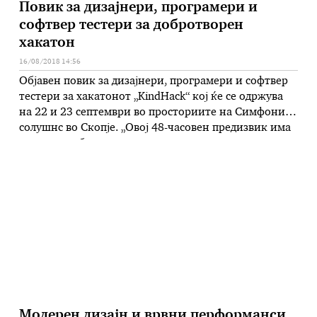
Повик за дизајнери, програмери и
софтвер тестери за добротворен
хакатон
16/08/2018 14:56
Објавен повик за дизајнери, програмери и софтвер
тестери за хакатонот „KindHack“ кој ќе се одржува
на 22 и 23 септември во просториите на Симфони
солушнс во Скопје. „Oвој 48-часовен предизвик има
за цел да собере и поттикне млади, креативни и
иновативни луѓе да изработат демо или готови
софтверски решенија, со цел олеснување на
секојдневните предизвици …
Модерен дизајн и врвни перформанси