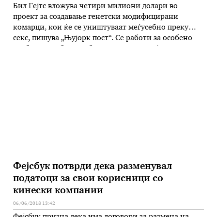
Бил Гејтс вложува четири милиони долари во
проект за создавање генетски модифицирани
комарци, кои ќе се уништуваат меѓусебно преку
секс, пишува „Њујорк пост“. Се работи за особено
храбар и необичен обид да се стави крај на
маларијата, смртоносна болест, која обично се
пренесува со каснување на заразен комарец. Гејтс
планира да вложи пари од сопствената …
Фејсбук потврди дека разменувал
податоци за свои корисници со
кинески компании
06/06/2018 13:42