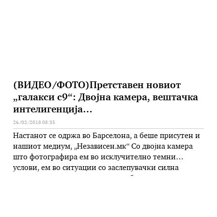
Вселенскиот центар Танегашима на јужниот остров
Танегашима, …
(ВИДЕО/ФОТО)Претставен новиот
„галакси с9“: Двојна камера, вештачка
интелигенција…
26/02/2018 08:35
Настанот се одржа во Барселона, а беше присутен и
нашиот медиум, „Независен.мк“ Со двојна камера
што фотографира ем во исклучително темни
услови, ем во ситуации со заслепувачки силна
светлина се одликува новиот мобилен уред на
„Самсунг“, моделот „Галаки С9“ (Galaxy S9), чијашто
светска промоција се одржа вчеравечер во
Барселона. На овој настан, кој беше како …