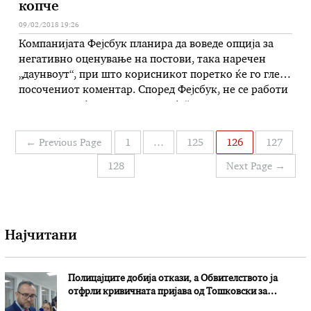
копче
09/02/2018 19:26
Компанијата Фејсбук планира да воведе опција за
негативно оценување на постови, така наречен
„даунвоут“, при што корисникот поретко ќе го гледа
посочениот коментар. Според Фејсбук, не се работи
за одамна најавуваното „дислајк“ копче, но сепак
принципот ќе биде сличен. Доколку наидете на
коментар што не ви се допаѓа, опцијата „даунвоут“
Навигација
←
Previous Page
1
…
125
126
127
ќе го скрие тој коментар …
на
128
Next Page
→
написи
Најчитани
Полицајците добија откази, а Обвителството ја
отфрли кривичната пријава од Тошковски за
наводни злоупотреби