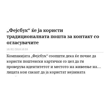
„Фејсбук“ ќе ја користи
традиционалната пошта за контакт со
огласувачите
18/02/2018 10:55
Компанијата „Фејсбук“ соопшти дека ќе почне да
користи поштенски картички со цел да ги
проверува идентитетот и местото на живеење на
лицата кои сакаат да ја користат нејзината
социјлана мрежа за реклами поврзани со
американските конгресни избори. Интересно во
целиот случај е тоа што „Фејсбук“ картичките ќе ги
испраќа на тадиционален начин преку
Американската пошта. …