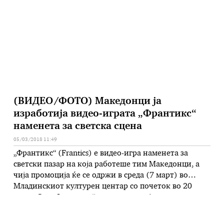
Балкан кон ЕУ, но ќе бидат презентирани и …
(ВИДЕО/ФОТО) Македонци ја
изработија видео-играта „Франтикс“
наменета за светска сцена
05/03/2018 11:49
„Франтикс“ (Frantics) е видео-игра наменета за
светски пазар на која работеше тим Македонци, а
чија промоција ќе се одржи в среда (7 март) во
Младинскиот културен центар со почеток во 20
часот. Зад „Франтикс“ стои компанијата за видео-
игри „Напнок гејмс“ (NapNok Games), чие централно
седиште е во Копенхаген, Данска, меѓутоа има и