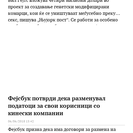
Бил Гејтс вложува четири милиони долари во
проект за создавање генетски модифицирани
комарци, кои ќе се уништуваат меѓусебно преку
секс, пишува „Њујорк пост“. Се работи за особено
храбар и необичен обид да се стави крај на
маларијата, смртоносна болест, која обично се
пренесува со каснување на заразен комарец. Гејтс
планира да вложи пари од сопствената …
Фејсбук потврди дека разменувал
податоци за свои корисници со
кинески компании
06/06/2018 13:42
Фејсбук призна дека има договори за размена на