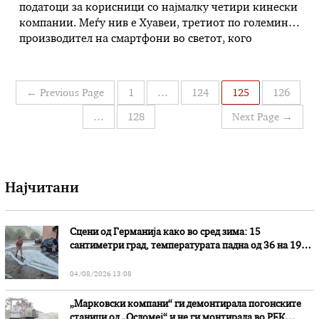
податоци за корисници со најмалку четири кинески
компании. Меѓу нив е Хуавеи, третиот по големина
производител на смартфони во светот, кого
претставници на американското разузнавање го
означија како закана за националната безбедност
поради тврдења поврзани со начинот на кој
Навигација
←
Previous Page
1
…
124
125
126
постапува со личните податоци. Кинеските
на
компании Хуавеи, Леново, …
…
128
Next Page
→
написи
Најчитани
Сцени од Германија како во сред зима: 15
сантиметри град, температурата падна од 36 на 19
степени
04/08/2026 13:08
„Марковски компани“ ги демонтирала погонските
станици од „Осломеј“ и не ги монтирала во РЕК