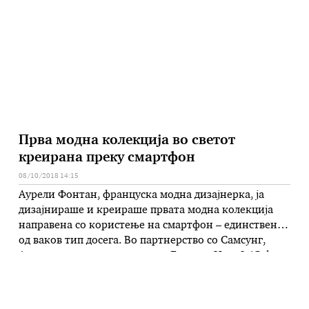
„М“ копче на врвот на екранот, кое што, според
гласините, кога ќе …
Прва модна колекција во светот
креирана преку смартфон
08/10/2018 14:15
Аурели Фонтан, француска модна дизајнерка, ја
дизајнираше и креираше првата модна колекција
направена со користење на смартфон – единствена
од ваков тип досега. Во партнерство со Самсунг,
Аурели го користеше новиот Галакси Ноут9 (Galaxy
Note9) во седумте клучни чекори при дизајнот и
продукцијата за да ја креира “Mobile Couture“
колекцијата. За да се создаде невообичаената …