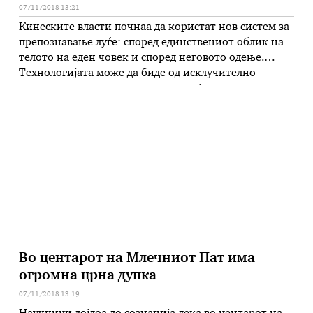
07/11/2018 13:21
Кинеските власти почнаа да користат нов систем за
препознавање луѓе: според единствениот облик на
телото на еден човек и според неговото одење.
Технологијата може да биде од исклучително
значење кога во одредена ситуација, лицето на еден
човек не се гледа на снимки од безбедносна камера.
– Системот може да идентификува човек на
растојание од 50 …
Во центарот на Млечниот Пат има
огромна црна дупка
07/11/2018 13:19