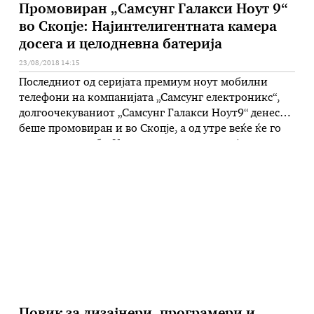
Промовиран „Самсунг Галакси Ноут 9“
во Скопје: Најинтелигентната камера
досега и целодневна батерија
23/08/2018 14:15
Последниот од серијата премиум ноут мобилни
телефони на компанијата „Самсунг електроникс“,
долгоочекуваниот „Самсунг Галакси Ноут9“ денеска
беше промовиран и во Скопје, а од утре веќе ќе го
има во продажба. Унапредувањето на овој уред носи
бројни промени во насока на задоволување на
потребите на корисниците. Обезбедува неверојатни
перформанси, ново “С“ Пенкало (S Pen) со можност
…