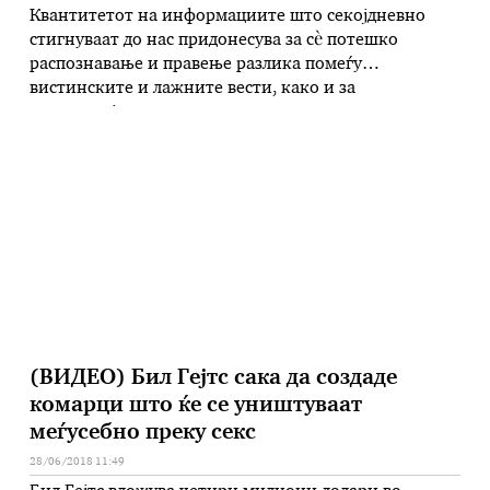
Квантитетот на информациите што секојдневно
стигнуваат до нас придонесува за сè потешко
распознавање и правење разлика помеѓу
вистинските и лажните вести, како и за
веродостојноста на изворите и медиумите што ги
нудат овие вести. „GRID“ претставува модерна и
иновативна алатка со која читателите сами можат
лесно да ја согледаат разликата меѓу лагата и
вистината што …
(ВИДЕО) Бил Гејтс сака да создаде
комарци што ќе се уништуваат
меѓусебно преку секс
28/06/2018 11:49