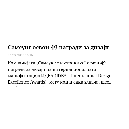
Самсунг освои 49 награди за дизајн
30/09/2018 16:16
Компанијата „Самсунг електроникс“ освои 49
награди за дизајн на интернационалната
манифестација ИДЕА (IDEA – International Design
Excellence Awards), меѓу кои и една златна, шест
сребрени и две бронзени награди. До сега, ова е
рекорден број признанија кои една компанија ги
има добиено во текот на една година. – Нашите
иновации се насочени кон потребите на …