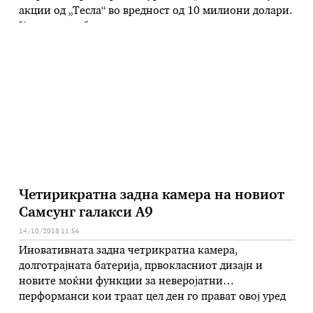
акции од „Тесла“ во вредност од 10 милиони долари.
Канадскиот бизнис магнат, според американските
медиуми, планира следната недела да купи
дополнителни акции, со вкупна вредност од 10
милиони долари. Тој, во моментов поседува …
Четирикратна задна камера на новиот
Самсунг галакси А9
14/10/2018 11:56
Иновативната задна четрикратна камера,
долготрајната батерија, првокласниот дизајн и
новите моќни функции за неверојатни
перформанси кои траат цел ден го прават овој уред
идеален за оние кои знаат што сакаат и целат кон