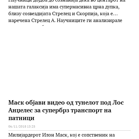
Научници дојдоа до сознанија дека во центарот на
нашата галаксија има супермасивна црна дупка,
близу соѕвездијата Стрелец и Скорпија, која е
наречена Стрелец А. Научниците ги анализирале
податоците собрани со помош на големиот телескоп
Гравити во Чиле. За силното инфрацрвено зрачење
во тој предел од Млечниот Пат се знае од поодамна,
но науката сега има …
Маск објави видео од тунелот под Лос
Анџелес за супербрз транспорт на
патници
06/11/2018 13:25
Милијардерот Илон Маск, кој е сопственик на