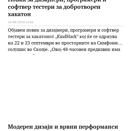
Повик за дизајнери, програмери и
софтвер тестери за добротворен
хакатон
16/08/2018 14:56
Објавен повик за дизајнери, програмери и софтвер
тестери за хакатонот „KindHack“ кој ќе се одржува
на 22 и 23 септември во просториите на Симфони
солушнс во Скопје. „Oвој 48-часовен предизвик има
за цел да собере и поттикне млади, креативни и
иновативни луѓе да изработат демо или готови
софтверски решенија, со цел олеснување на
секојдневните предизвици …
Модерен дизајн и врвни перформанси