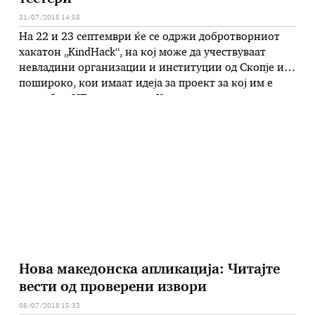
31/07/2018 14:58
На 22 и 23 септември ќе се одржи добротворниот
хакатон „KindHack“, на кој може да учествуваат
невладини организации и институции од Скопје и
пошироко, кои имаат идеја за проект за кој им е
потребнo ИТ познавање. „Хакатонот е одлична
можност за сите заинтересирани дизајнери,
програмери и софтвер тестери да се соберат на едно
место и да …
Нова македонска апликација: Читајте
вести од проверени извори
08/07/2018 15:33