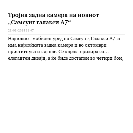
Тројна задна камера на новиот
„Самсунг галакси А7“
21/09/2018 11:47
Најновиот мобилен уред на Самсунг, Галакси А7 ја
има најмоќната задна камера и во октомври
пристигнува и кај нас. Се карактеризира со
елегантен дизајн, а ќе биде достапен во четири бои,
црна, сина, розева и златна. – Самсунг е посветен на
овозможување значајни иновации за сите
корисници – дел од Галакси семејството, без разлика
кои …