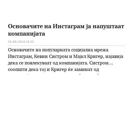
Основачите на Инстаграм ја напуштаат
компанијата
25/09/2018 10:22
Основачите на популарната социјална мрежа
Инстаграм, Кевин Систром и Мајкл Кригер, најавија
дека се повлекуваат од компанијата. Систром
соопшти дека тој и Кригер ќе заминат од
компанијата за споделување на фотографии и видео
снимки во рок од неколку недели. Моментно,
Систром е генерален директор на Инстаграм, а
Кригер е главен технички директор. Фејсбук,
компанијата која …