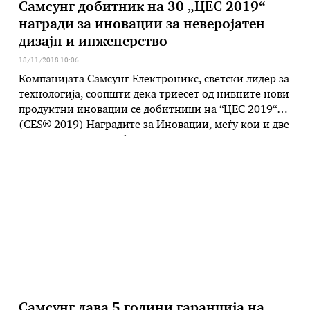
Самсунг добитник на 30 „ЦЕС 2019“
награди за иновации за неверојатен
дизајн и инженерство
18/11/2018 10:06
Компанијата Самсунг Електроникс, светски лидер за
технологија, соопшти дека триесет од нивните нови
продуктни иновации се добитници на “ЦЕС 2019“
(CES® 2019) Наградите за Иновации, меѓу кои и две
признанија за најдобра иновација. Овој престижен
програм ги наградува уредите и услугите кои го
претставуваат неверојатниот дизајн и инженерство
во најсовремената технологија. Наградите го
акцентираа наследството …
Самсунг дава 5 години гаранција на