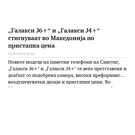
„Галакси Ј6+“ и „Галакси Ј4+“
стигнуваат во Македонија по
пристапна цена
25/09/2018 12:10
Новите модели на паметни телефони на Самсунг,
„Галакси Ј6+“ и „Галакси Ј4+“ се веќе претставени и
доаѓаат со подобрена камера, високи преформанси,
воодушевувачки дизајн и пристапни цени. Во
Македонија, потрошувачите ќе може да го одберат
својот „Галакси Ј4+“ модел од почетокот на
октомври во една од трите модерни бои – црна,
златна и розева, по …