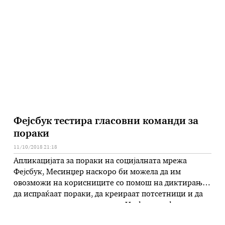
тоа да го добијат. Самсунг Галакси А9 (Samsung
Galaxy A9), смартфон создаден за сите оние кои
сакаат да истражуваат, да го зачуваат …
Фејсбук тестира гласовни команди за
пораки
11/10/2018 21:18
Апликацијата за пораки на социјалната мрежа
Фејсбук, Месинџер наскоро би можела да им
овозможи на корисниците со помош на диктирање
да испраќаат пораки, да креираат потсетници и да
повикуваат одреден контакт. На фотографиите кои
што протекоа на интернет, може да се види новото