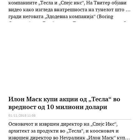
компаниите „Тесла и „Спејс икс“, На Твитер објави
видео како изгледа внатрешноста на тунелот што го
гради неговата „Здодевна компанија“ (Boring
Company) под Лос Анџелес. Тест-тунелот за супербрз
превоз на патници од декември ќе биде оперативен.
Веста, како и обично, доаѓа од твитер-профилот на
Илон Маск. pic.twitter.com/xGJ4Bc6HpL — …
Илон Маск купи акции од „Тесла“ во
вредност од 10 милиони долари
01/11/2018 11:08
Основачот и извршен директор на „Спејс Икс“,
архитект за продукти во „Тесла“, и коосновач и
извршен директор во Неуралинк „Илон Маск“ купи