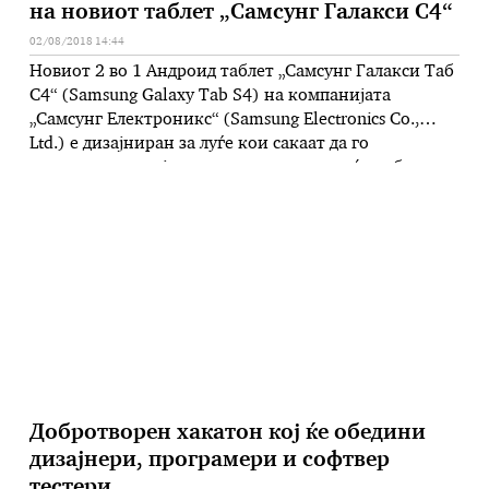
на новиот таблет „Самсунг Галакси С4“
02/08/2018 14:44
Новиот 2 во 1 Андроид таблет „Самсунг Галакси Таб
С4“ (Samsung Galaxy Tab S4) на компанијата
„Самсунг Електроникс“ (Samsung Electronics Co.,
Ltd.) е дизајниран за луѓе кои сакаат да го
искористат секој миг и да завршат повеќе работни
обврски без разлика на тоа каде се наоѓаат.
Овозможува корисничко искуство кое помага при
попаметно работење, одржувајќи …
Добротворен хакатон кој ќе обедини
дизајнери, програмери и софтвер
тестери