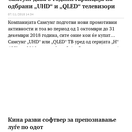
одбрани „UHD“ и „QLED“ телевизори
07/11/2018 14:34
Компанијата Самсунг подготви нови промотивни
активности и тоа во период од 1 oктомври до 31
декември 2018 година, сите оние кои ќе купат
Самсунг „UHD“ или „QLED“ ТВ уред од серијата „Н“
(“N”) од 2018 година ќе добијат 5 години гаранција.
Исто така, покрај оваа гаранција, Самсунг
овозможува и дополнителна гаранција од 10 години
во …
Кина разви софтвер за препознавање
луѓе по одот