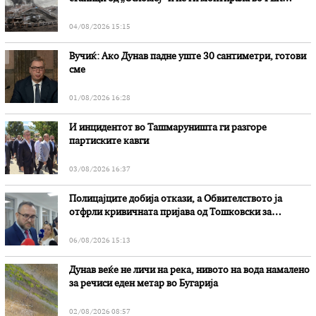
„Битола“, стои во вештачењето на обвинителството
04/08/2026 15:15
Вучиќ: Ако Дунав падне уште 30 сантиметри, готови
сме
01/08/2026 16:28
И инцидентот во Ташмаруништa ги разгоре
партиските кавги
03/08/2026 16:37
Полицајците добија откази, а Обвителството ја
отфрли кривичната пријава од Тошковски за
наводни злоупотреби
06/08/2026 15:13
Дунав веќе не личи на река, нивото на вода намалено
за речиси еден метар во Бугарија
02/08/2026 08:57