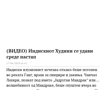
да комуницирате подобро, со …
(ВИДЕО) Индискиот Худини се удави
среде настап
17/06/2019 16:41
Индиски илузионист исчезна откако беше потопен
во реката Ганг, врзан за синџири и јажиња. Чанчал
Лахири, познат под името „Јадруган Мандрак” или
волшебникот од Мандраке, беше спуштен вчера во
реката во градот Калкута во жолто-црвен костим. На
40-годишниот илузионист цврсто му беа врзани
нозете и рацете и на ужас на сите гледачи,