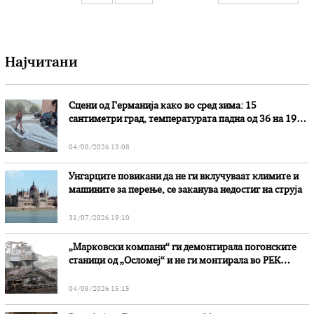
Најчитани
Сцени од Германија како во сред зима: 15
сантиметри град, температурата падна од 36 на 19
степени
04/08/2026 13:08
Унгарците повикани да не ги вклучуваат климите и
машините за перење, се заканува недостиг на струја
31/07/2026 19:10
„Марковски компани“ ги демонтирала погонските
станици од „Осломеј“ и не ги монтирала во РЕК
„Битола“, стои во вештачењето на обвинителството
04/08/2026 15:15