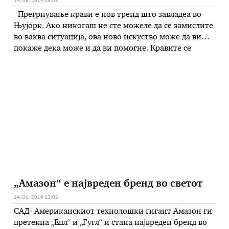
14/06/2019 16:03
Прегрнување крави е нов тренд што завладеа во
Њујорк. Ако никогаш не сте можеле да се замислите
во ваква ситуација, ова ново искуство може да ви
покаже дека може и да ви помогне. Кравите се
многу нежни животни и не им пречи ако ги
прегрнувате. Според истражувањето што го
спроведе PubMed, нивото на стрес …
„Амазон“ е највреден бренд во светот
14/06/2019 12:03
САД- Американскиот технолошки гигант Амазон ги
претекна „Епл“ и „Гугл“ и стана највреден бренд во