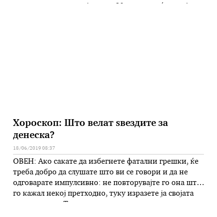
домот живееше и нејзината 90-годишна ќерка. Ана
Вела Рубио родена е на 29 октомври 1901 година во
близина на кордоба, а од 40 …
Хороскоп: Што велат ѕвездите за
денеска?
18/06/2019 08:37
ОВЕН: Ако сакате да избегнете фатални грешки, ќе
треба добро да слушате што ви се говори и да не
одговарате импулсивно: не повторувајте го она што
го кажал некој претходно, туку изразете ја својата
гледна точка. Тоа што ви се врти во умот, го
контролира целото ваше однесување: сега е време