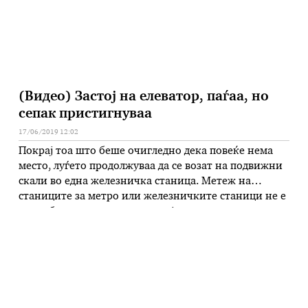
(Видео) Застој на елеватор, паѓаа, но
сепак пристигнуваа
17/06/2019 12:02
Покрај тоа што беше очигледно дека повеќе нема
место, луѓето продолжуваа да се возат на подвижни
скали во една железничка станица. Метеж на
станиците за метро или железничките станици не е
невообичаен, но снимката која кружи на
социјалните мрежи покажува што се случува кога
еден воз ќе задоцни. Една таква станица на метро ги
надмина …