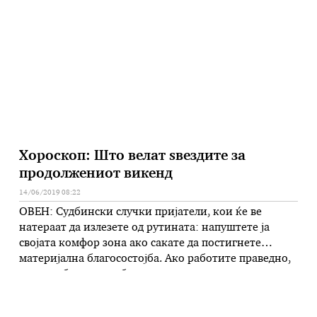
Висок процент влага и недоволна вентилација во
објектите може да биде причина за појава на
топлотен удар кај животните, а сончаницата …
Хороскоп: Што велат ѕвездите за
продолжениот викенд
14/06/2019 08:22
ОВЕН: Судбински случки пријатели, кои ќе ве
натераат да излезете од рутината: напуштете ја
својата комфор зона ако сакате да постигнете
материјална благосостојба. Ако работите праведно,
нема да биде потребно да се правдате и да носите
оружје, а ако сакате да се издигнете над толпата, ќе
треба да изнајдете нови начини да се претставите