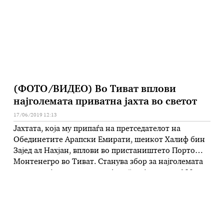
пријателите и семејството, …
(ФОТО/ВИДЕО) Во Тиват вплови
најголемата приватна јахта во светот
17/06/2019 12:13
Јахтата, која му припаѓа на претседателот на
Обединетите Арапски Емирати, шеикот Халиф бин
Зајед ал Нахјан, вплови во пристаништето Порто
Монтенегро во Тиват. Станува збор за најголемата
приватна јахта во светот „Азам“, која е долга 180
метри. Луксузниот брод е усидрен на место кое е
наменето за големи пловила до 250 метри, пишува
црногорскиот портал …