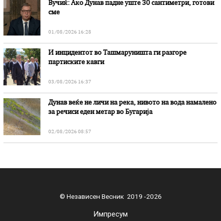
Вучиќ: Ако Дунав падне уште 30 сантиметри, готови
сме
01/08/2026 16:28
И инцидентот во Ташмаруништa ги разгоре
партиските кавги
03/08/2026 16:37
Дунав веќе не личи на река, нивото на вода намалено
за речиси еден метар во Бугарија
02/08/2026 08:57
© Независен Весник 2019 -2026
Импресум