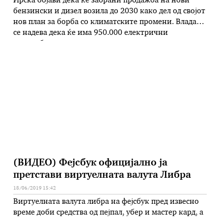
Ирска објави дека ќе забрани продажба на нови
бензински и дизел возила до 2030 како дел од својот
нов план за борба со климатските промени. Владата
се надева дека ќе има 950.000 електрични
автомобили на ирските патишта до тогаш,
поддржани од мрежа на станици за полнење.
Мерката е една од 180-те години предлози во
доменот на …
(ВИДЕО) Фејсбук официјално ја
претстави виртуелната валута Либра
18/06/2019 15:42
Виртуелната валута либра на фејсбук пред извесно
време доби средства од пејпал, убер и мастер кард, а