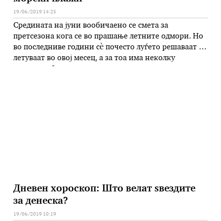
19/06/2019 14:25
Средината на јуни вообичаено се смета за
претсезона кога се во прашање летните одмори. Но
во последниве години сè почесто луѓето решаваат да
летуваат во овој месец, а за тоа има неколку
причини. Финансискиот дел е на прво место.
Аранжманите се поевтини, што најчесто за нашите
услови е причина број еден да се оди на …
Дневен хороскоп: Што велат ѕвездите
за денеска?
19/06/2019 10:19