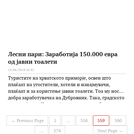
во …
Лесни пари: Заработија 150.000 евра
од јавни тоалети
13/06/2019 16:31
Туристите на хрватското приморје, освен што
плаќаат на угостители, хотели и изнајмувачи,
плаќаат и за користење јавни тоалети. Тоа му носи
добра заработувачка на Дубровник. Така, градското
претпријатие „Чистота“ лани имало заработка од
повеќе од 1,1 милион куни, или околу 150.000 евра.
Едно влегување во WC чини седум куни, што е
Навигација
←
Previous Page
1
…
558
559
560
речиси едно евро. Се …
на
…
574
Next Page
→
написи