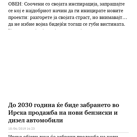
ОВЕН: Соочени со својата инспирација, запрашајте
се кој е најдобриот начин да ги иницирате новите
проекти: разгорете ја својата страст, но внимавајте
да не избие војна бидејќи тогаш се губи вистината.
Канализирајте ја својата енергија конструктивно и
правете мали чекори: постепено ќе ја откриете
вистинската пропорција и ќе го освоите и
најтврдото срце. БИК: Храмот …
До 2030 година ќе биде забрането во
Ирска продажба на нови бензиски и
дизел автомобили
18/06/2019 16:23