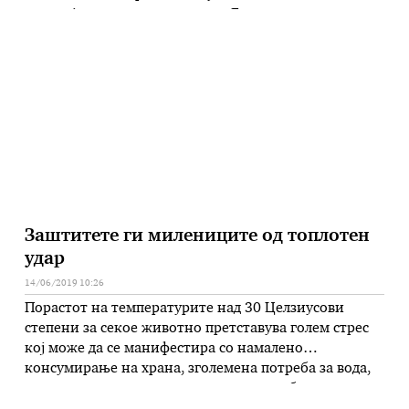
неверојатен поглед на градот. Базенот е
наречен Infinity London, а дело е на Compass Pools.
Сместен е на врвот на зграда со 55 ката.
Конструиран …
Заштитете ги милениците од топлотен
удар
14/06/2019 10:26
Порастот на температурите над 30 Целзиусови
степени за секое животно претставува голем стрес
кој може да се манифестира со намалено
консумирање на храна, зголемена потреба за вода,
намалено производство на млеко и слаб прираст.