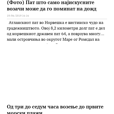
(Фото) Пат што само најискусните
возачи може да го поминат на дожд
19/06/2019 16:16
Атланскиот пат во Норвешка е вистинско чудо на
градежништвото. Овој 8,2 километри долг пат е дел
од норвешкиот државен пат 64, а поврзува многу
мали островчиња во округот Маре ог Ромсдал на
западниот дел од земјата. Во рамки на патот се
наоѓаат неколку насипи и осум мостови, од кои
најпопуларен е Сторсеисундет, кој се …
Од три до седум часа возење до првите
морски плажи