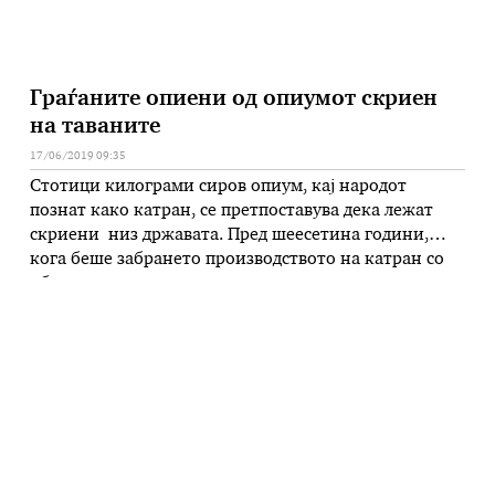
Граѓаните опиени од опиумот скриен
на таваните
17/06/2019 09:35
Стотици килограми сиров опиум, кај народот
познат како катран, се претпоставува дека лежат
скриени низ државата. Пред шеесетина години,
кога беше забрането производството на катран со
образложение дека од него се прави дрога, многу
газди што имале резерви од најквалитетниот сиров
опиум во светот, го скриле „за не дај Боже“.
Многумина завршиле во затвор поради …