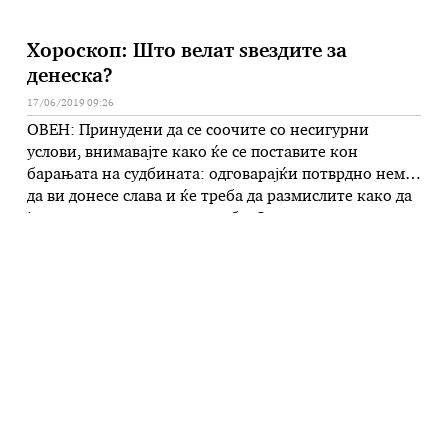
Хороскоп: Што велат ѕвездите за
денеска?
17/06/2019 09:26
ОВЕН: Принудени да се соочите со несигурни
услови, внимавајте како ќе се поставите кон
барањата на судбината: одговарајќи потврдно нема
да ви донесе слава и ќе треба да размислите како да
ја прочистите сликата за себе. Ова не е ден за
шпекулации, бидејќи може да погрешите:
препуштете им се на повисоките сили и верувајте
повеќе. …