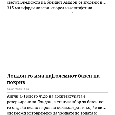
светот.Вредноста на брендот Амазон се зголеми на
315 милијарди долари, според извештајот на
агенцијата за истражување на глобалниот пазар
Кантар. Амазон скокна од третото на првото место
и го засени Гугл, кој се лизна од првото на третото,
додека Епл …
Лондон го има најголемиот базен на
покрив
14/06/2019 11:04
Англија- Новото чудо на архитектурата е
резервирано за Лондон, а станува збор за базен кој
го опфаќа целиот кров на облакодерот и кој ќе ви
овозможи истовремено да уживате во водата и