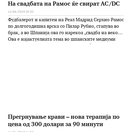
На свадбата на Рамос ќе свират AC/DC
14/06/2019 20:32
Фудбалерот и капитен на Реал Мадрид Серхио Рамос
по долгогодишна врска со Пилар Рубио, стапува во
брак, а во Шпанија ова го нарекоа „свадба на векот“.
Ова е најактуелната тема во шпанските медиуми
кои од ден на ден изнесуваат се повеќе детали во
врска со венчавката на Рамос. Откриваат дека за
присутните гости ќе свири …
Прегрнување крави – нова терапија по
цена од 300 долари за 90 минути