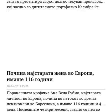
сега го презентира својот долгоочекуван производ,
кој заедно со дигиталното портфолио Калибра ќе
бидат достапни за потрошувачите од 2020 година.
Либра е децентрализирана крипто-валута што ќе ви
овозможи да испраќате пари на ватс-ап, инстаграм
или месинџер и да …
Почина најстарата жена во Европа,
имаше 116 години
18/06/2019 15:38
Поранешната кројачка Ана Вела Рубио, најстарата
личност во Европа, почина во петокот во дом за
пензионери во Барселона, а имаше 116 години и 47
дена. Последните четири месеци, заедно со неа во