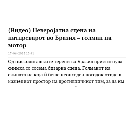
(Видео) Неверојатна сцена на
натпреварот во Бразил – голман на
мотор
17/06/2019 10:41
Од нисколигашките терени во Бразил пристигнува
снимка со сосема бизарна сцена. Голманот на
екипата на која ѝ беше неопходен погодок отиде во
казнениот простор на противничкиот тим, за да им
помогне на своите соиграчи. Сепак, не појде се по
план, па тој мораше брзо да се врати на својот гол.
Но, тоа го направи на …