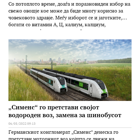
Со потоплото време, доаѓа и поразновиден избор на
свежо овошје кое може да биде многу корисно за
човековото здравје. Меѓу изборот се и јаготките,
богати со витамин А, Ц, калиум, калциум,
магнезиум и фолна киселина. Следи дел од
причините зошто јагодите треба да бидат на
секојдневното мени… Го зајакнуваат
имунолошкиот систем Витаминот Ц е еден …
„Сименс“ го претстави својот
водороден воз, замена за шинобусот
06/05/2022 09:13
Германскиот конгломерат „Сименс“ денеска го
претстави моторниот воз којшто се движи на