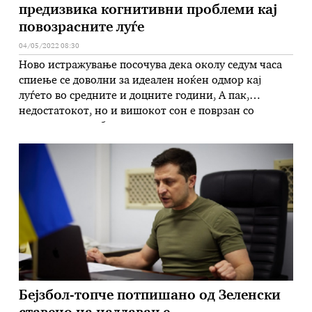
предизвика когнитивни проблеми кај
повозрасните луѓе
04/05/2022 08:30
Ново истражување посочува дека околу седум часа
спиење се доволни за идеален ноќен одмор кај
луѓето во средните и доцните години, А пак,
недостатокот, но и вишокот сон е поврзан со
намалена способност за внимание, помнење и
учење нови работи, решавање проблеми и
донесување одлуки. – Иако не може со сигурност да
кажеме дека премалку …
Бејзбол-топче потпишано од Зеленски