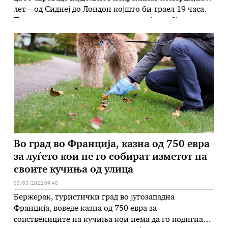
лет – од Сиднеј до Лондон којшто би траел 19 часа.
По пет години планирање, компанијата објави дека
нарачала 12 авиони „Ербас А350-1000“ за така долги
летови, како дел од програмата „Проект
изгрејсонце“. Овие летови ќе …
Во град во Франција, казна од 750 евра
за луѓето кои не го собират изметот на
своите кучиња од улица
03/05/2022 09:48
Бержерак, туристички град во југозападна
Франција, воведе казна од 750 евра за
сопствениците на кучиња кои нема да го подигнат