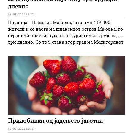
дневно
06/05/2022 13:32
Шпанија – Палма де Мајорка, што има 419.400
жители и се наоѓа на шпанскиот остров Мајорка, го
ограничи пристигнувањето туристички крузери, на
три дневно. Со тоа, стана втор град на Медитеранот
со ваква мерка, веднаш по Дубровник, јавија
шпански медиуми. Само еден од трите крузери
може да биде мегакрузер со над 5.000 патници. –
Туризмот треба …
Придобивки од јадењето јаготки
06/05/2022 11:55