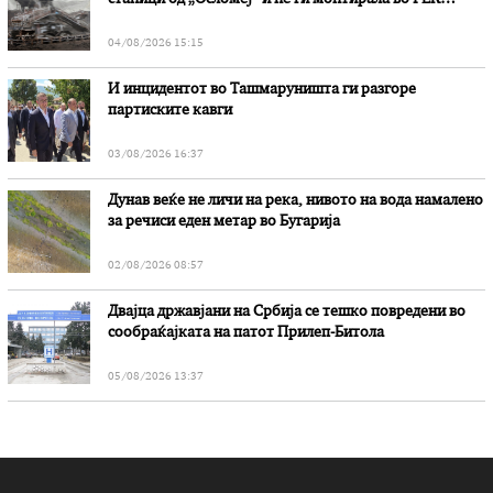
„Битола“, стои во вештачењето на обвинителството
04/08/2026 15:15
И инцидентот во Ташмаруништa ги разгоре
партиските кавги
03/08/2026 16:37
Дунав веќе не личи на река, нивото на вода намалено
за речиси еден метар во Бугарија
02/08/2026 08:57
Двајца државјани на Србија се тешко повредени во
сообраќајката на патот Прилеп-Битола
05/08/2026 13:37