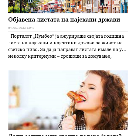
Објавена листата на најскапи држави
04/05/2022 12:43
Порталот „Нумбео“ ја ажурираше својата годишна
листа на најскапи и најевтини држави за живот на
светско ниво. За да ја направат листата имале на ум
неколку критериуми – трошоци за домување,
облекување, храна, превоз, интернет, сметки,
намирници… Бермуда се наоѓа на првото место на
листата најскапи земји, составена од 143 држави. По
неа доаѓаат …