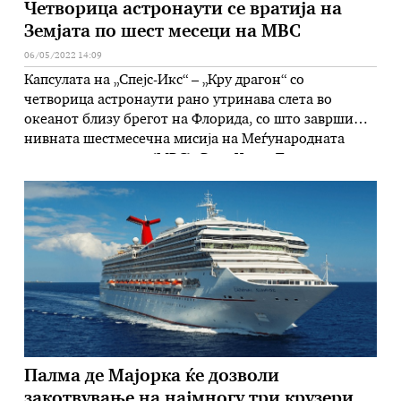
Четворица астронаути се вратија на
Земјата по шест месеци на МВС
06/05/2022 14:09
Капсулата на „Спејс-Икс“ – „Кру драгон“ со
четворица астронаути рано утринава слета во
океанот близу брегот на Флорида, со што заврши
нивната шестмесечна мисија на Меѓународната
вселенска станица (МВС). Раџа Чари, Том
Маршбурн и Кејла Барон од американската НАСА,
заедно со германскиот астронаут Матијас Маурер од
Европската вселенска агенција, се вратија на Земјата
околу 24 …
Палма де Мајорка ќе дозволи
закотвување на најмногу три крузери