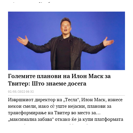
војвотката од Кембриџ со задоволство споделуваат
три нови фотографии од принцезата Шарлот пред
нејзиниот седми роденден утре“, се вели во
соопштението на парот во неделата. Слатките …
Големите планови на Илон Маск за
Твитер: Што знаеме досега
02/05/2022 08:32
Извршниот директор на „Тесла“, Илон Маск, изнесе
некои смели, иако сè уште нејасни, планови за
трансформирање на Твитер во место за
„максимална забава“ откако ќе ја купи платформата
за социјалните медиуми за 44 милијарди долари и
ќе стане приватна. Но, донесувањето на она што во