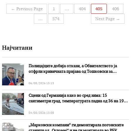
моментот е нешто повеќе од мешавина на нејасни
Навигација
←
Previous Page
1
…
404
405
406
принципи и …
на
…
574
Next Page
→
написи
Најчитани
Полицајците добија откази, а Обвителството ја
отфрли кривичната пријава од Тошковски за
наводни злоупотреби
06/08/2026 15:13
Сцени од Германија како во сред зима: 15
сантиметри град, температурата падна од 36 на 19
степени
04/08/2026 13:08
„Марковски компани“ ги демонтирала погонските
станици од „Осломеј“ и не ги монтирала во РЕК