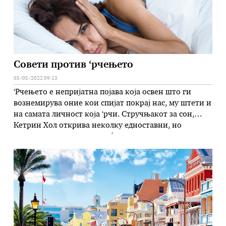
Совети против ‘рчењето
05/05/2022 09:13
‘Рчењето е непријатна појава која освен што ги
вознемирува оние кои спијат покрај нас, му штети и
на сaмата личност која ‘рчи. Стручњакот за сон,
Кетрин Хол открива неколку едноставни, но
делотворни трикови кои ќе помогнат да се престане
со таа лоша ноќна навика. Првиот совет гласи:
гласно повторување на самогласките – неколкупати
на ден, …