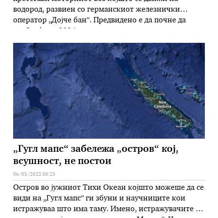
водород, развиен со германскиот железнички
оператор „Дојче бан“. Предвидено е да почне да
сообраќа во 2024 година во регионалниот
транспорт. Возот треба „да ги замени дизел-
возовите (шинобусите) во меѓуградскиот превоз“,
соопшти „Дојче бан“. Новиот модел на воз наречен
„Мирео плус X“ работи на …
„Гугл мапс“ забележа „остров“ кој,
всушност, не постои
06/05/2022 08:25
Остров во јужниот Тихи Океан којшто можеше да се
види на „Гугл мапс“ ги збуни и научниците кои
истражуваа што има таму. Имено, истражувачите не