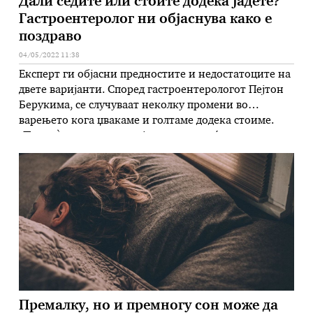
Дали седите или стоите додека јадете?
Гастроентеролог ни објаснува како е
поздраво
04/05/2022 11:38
Експерт ги објасни предностите и недостатоците на
двете варијанти. Според гастроентерологот Пејтон
Берукима, се случуваат неколку промени во
варењето кога џвакаме и голтаме додека стоиме.
„Пред сè, кога стоиме и јадеме, крвта ќе се спушти
до нашите нозе, едноставно поради гравитацијата, а
тоа може да предизвика намален проток на крв во
желудникот, каде што е …
Премалку, но и премногу сон може да