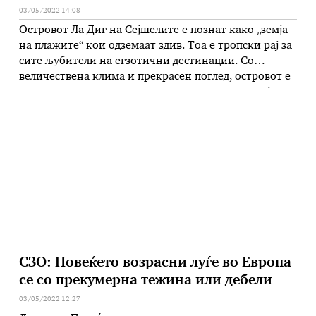
03/05/2022 14:08
Островот Ла Диг на Сејшелите е познат како „земја
на плажите“ кои одземаат здив. Тоа е тропски рај за
сите љубители на егзотични дестинации. Со
величествена клима и прекрасен поглед, островот е
еден од омилените како туристичка дестинација за
луѓето ширум светот. Ла Диг се одликува со
специфичен народ кој и понатаму ја негува
традицијата …
СЗО: Повеќето возрасни луѓе во Европа
се со прекумерна тежина или дебели
03/05/2022 12:27