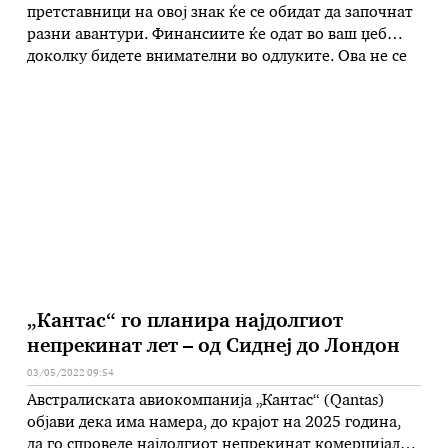
претставници на овој знак ќе се обидат да започнат
разни авантури. Финансиите ќе одат во ваш џеб
доколку бидете внимателни во одлуките. Ова не се
однесува само на можните авантури, туку и на
работните проекти. Во мај може да дојде период
кога парите ќе бидат …
„Кантас“ го планира најдолгиот
непрекинат лет – од Сиднеј до Лондон
03/05/2022 09:54
Австралиската авиокомпанија „Кантас“ (Qantas)
објави дека има намера, до крајот на 2025 година,
да го спроведе најдолгиот непрекинат комерцијален