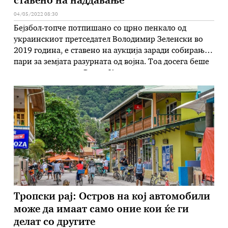
ставено на наддавање
04/05/2022 08:30
Бејзбол-топче потпишано со црно пенкало од
украинскиот претседател Володимир Зеленски во
2019 година, е ставено на аукција заради собирање
пари за земјата разурната од војна. Тоа досега беше
во сопственост на Ренди Каплан – познат
колекционер на топчиња потпишани од светските
лидери, а дел од приходите ќе бидат наменети за
воени цели и за помош …
Тропски рај: Остров на кој автомобили
може да имаат само оние кои ќе ги
делат со другите