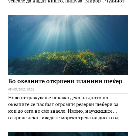
успеале да најдат ништо, пишува „Мирор“. Чудниот
појас копно, познат и како „Песочен остров“ (Sandy
Island), долго време е мистерија. Се работи за темна
точка меѓу Австралија и Нова Каледонија, …
Во океаните откриени планини шеќер
05/05/2022 15:26
Ново истражување покажа дека на дното на
океаните се наоѓаат огромни резерви шеќери за
кои до сега не сме знаеле. Имено, научниците
откриле дека ливадите морска трева на дното од
океанот може да складираат огромни количини
„слатко“. Се работи за шеќер во форма на сахароза, а