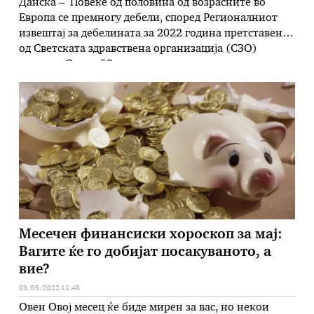
Данска – Повеќе од половина од возрасните во
Европа се премногу дебели, според Регионалниот
извештај за дебелината за 2022 година претставен
од Светската здравствена организација (СЗО)
денеска. Околу 59 отсто од возрасните во
европскиот регион на СЗО се со прекумерна тежина
или дебели, покажуваат податоците. Проблемот
погодува повеќе мажи отколку жени, при што 63
отсто од …
Месечен финансиски хороскоп за мај:
Вагите ќе го добијат посакуваното, а
вие?
03/05/2022 11:48
Овен Овој месец ќе биде мирен за вас, но некои