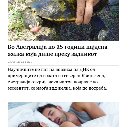
Во Австралија по 25 години најдена
желка која дише преку задникот
05/05/2022 11:29
Научниците по пат на анализа на ДНК од
примероците од водата во северен Квинсленд,
Австралија открија дека на тоа подрачје во
моментот, се наоѓа вид желка, која по потреба,
може да дише низ задникот и која последен пат во
тоа подрачје е видена пред повеќе од 25 години.
Стручњаците од Универзитетот „Џемс Кук“
анализирале ДНК …