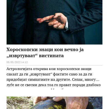
морската трева изгледа го испушта на морското дно,
односно …
Хороскопски знаци кои вечно ја
„извртуваат“ вистината
05/05/2022 14:12
Астрологијата открива кои хороскопски знаци
сакаат да ги „извртуваат“ фактите само за да ги
придобијат симпатиите на другите. Сепак, многу
луѓе не се свесни дека тоа го прават поради длабоко
вкоренета несигурност. Можеби тие се оние кои се
навистина загрижени, бидејќи се плашат дека никој
нема да се грижи за нив. Затоа често се способни …