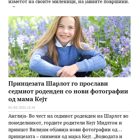
изметот на своите миленици, на јавните површини.
– Лицата кои ги шетаат своите кучиња се должни
веднаш, на секој соодветен начин, да го соберат
животинскиот измет од улица, од парковите,
градините и слични места, согласно …
Принцезата Шарлот го прослави
седмиот роденден со нови фотографии
од мама Кејт
02/05/2022 15:45
Англија- Во чест на седмиот роденден на Шарлот во
понеделникот, гордите родители Кејт Мидлтон и
принцот Вилијам објавија нови фотографии од
принцезата – снимени од мајка Кејт. „Војводата и