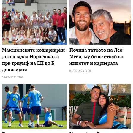
Македонските кошаркарки
Почина таткото на Лео
ја совладаа Норвешка за
Меси, му беше столб во
прв триумф на ЕП во Б
животот и кариерата
дивизијата
08/08/2026 14:08
08/08/2026 17:08