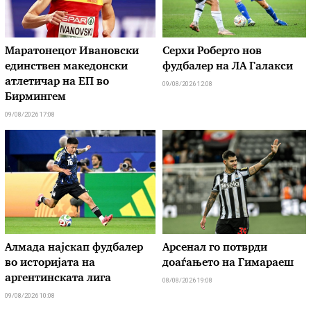
Маратонецот Ивановски
Серхи Роберто нов
единствен македонски
фудбалер на ЛА Галакси
атлетичар на ЕП во
09/08/2026 12:08
Бирмингем
09/08/2026 17:08
Алмада најскап фудбалер
Арсенал го потврди
во историјата на
доаѓањето на Гимараеш
аргентинската лига
08/08/2026 19:08
09/08/2026 10:08