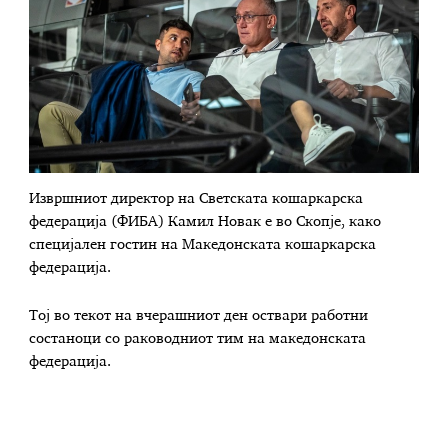
Извршниот директор на Светската кошаркарска
федерација (ФИБА) Камил Новак е во Скопје, како
специјален гостин на Македонската кошаркарска
федерација.
Тој во текот на вчерашниот ден оствари работни
состаноци со раководниот тим на македонската
федерација.