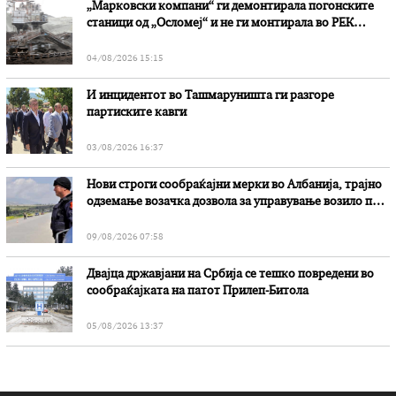
„Марковски компани“ ги демонтирала погонските
станици од „Осломеј“ и не ги монтирала во РЕК
„Битола“, стои во вештачењето на обвинителството
04/08/2026 15:15
И инцидентот во Ташмаруништa ги разгоре
партиските кавги
03/08/2026 16:37
Нови строги сообраќајни мерки во Aлбанија, трајно
одземање возачка дозвола за управување возило под
дејство на алкохол и големи парични казни
09/08/2026 07:58
Двајца државјани на Србија се тешко повредени во
сообраќајката на патот Прилеп-Битола
05/08/2026 13:37