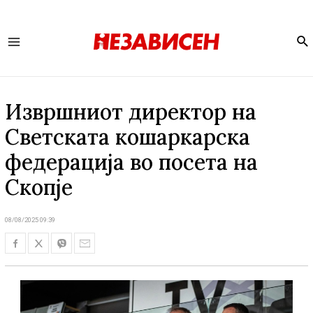
Se
Main
Menu
Извршниот директор на
Светската кошаркарска
федерација во посета на
Скопје
08/08/2025 09:39