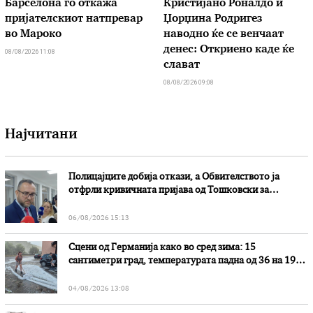
Барселона го откажа
Кристијано Роналдо и
пријателскиот натпревар
Џорџина Родригез
во Мароко
наводно ќе се венчаат
денес: Откриено каде ќе
08/08/2026 11:08
слават
08/08/2026 09:08
Најчитани
Полицајците добија откази, а Обвителството ја
отфрли кривичната пријава од Тошковски за
наводни злоупотреби
06/08/2026 15:13
Сцени од Германија како во сред зима: 15
сантиметри град, температурата падна од 36 на 19
степени
04/08/2026 13:08