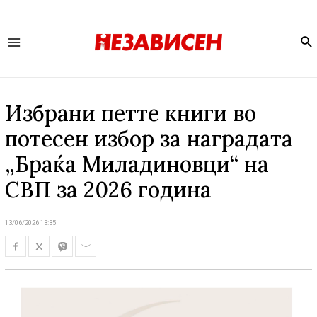
Se
Main
Menu
Избрани петте книги во
потесен избор за наградата
„Браќа Миладиновци“ на
СВП за 2026 година
13/06/2026 13:35