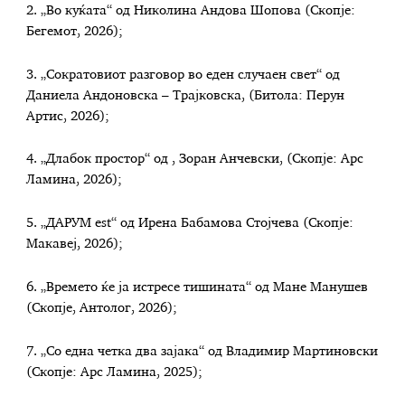
2. „Во куќата“ од Николина Андова Шопова (Скопје:
Бегемот, 2026);
3. „Сократовиот разговор во еден случаен свет“ од
Даниела Андоновска – Трајковска, (Битола: Перун
Артис, 2026);
4. „Длабок простор“ од , Зоран Анчевски, (Скопје: Арс
Ламина, 2026);
5. „ДАРУМ est“ од Ирена Бабамова Стојчева (Скопје:
Макавеј, 2026);
6. „Времето ќе ја истресе тишината“ од Мане Манушев
(Скопје, Антолог, 2026);
7. „Со една четка два зајака“ од Владимир Мартиновски
(Скопје: Арс Ламина, 2025);