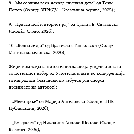
8. „Ми се чини дека некаде слушнав дете“ од Тони
Попов (Охрид: ЗПРКДУ – Креативна верига, 2025);
9. „Првата ноќ и вториот рај“ од Сузана В. Спасовска
(Скопје: Слово, 2026);
10. „Болна земја“ од Братислав Ташковски (Скопје:
Матица македонска, 2026),
Жири-комисијата потоа едногласно ја утврди листата
со потесниот избор од 5 поетски книги во конкуренција
за наградата (наведени по азбучен ред според
презимето на авторот):
– „Меко трње“ од Марија Ангеловска (Скопје: ПНВ
Публикации, 2026),
– „Во куќата“ од Николина Андова Шопова (Скопје:
Бегемот, 2026),