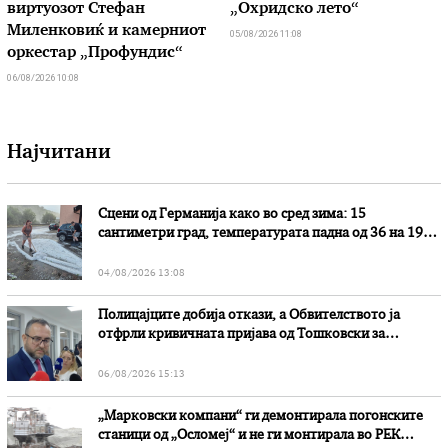
виртуозот Стефан
„Охридско лето“
Миленковиќ и камерниот
05/08/2026 11:08
оркестар „Профундис“
06/08/2026 10:08
Најчитани
Сцени од Германија како во сред зима: 15
сантиметри град, температурата падна од 36 на 19
степени
04/08/2026 13:08
Полицајците добија откази, а Обвителството ја
отфрли кривичната пријава од Тошковски за
наводни злоупотреби
06/08/2026 15:13
„Марковски компани“ ги демонтирала погонските
станици од „Осломеј“ и не ги монтирала во РЕК