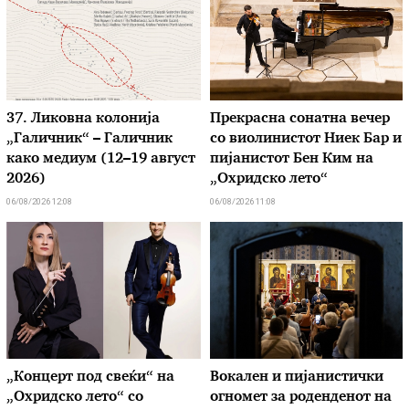
37. Ликовна колонија
Прекрасна сонатна вечер
„Галичник“ – Галичник
со виолинистот Ниек Бар и
како медиум (12–19 август
пијанистот Бен Ким на
2026)
„Охридско лето“
06/08/2026 12:08
06/08/2026 11:08
„Концерт под свеќи“ на
Вокален и пијанистички
„Охридско лето“ со
огномет за роденденот на