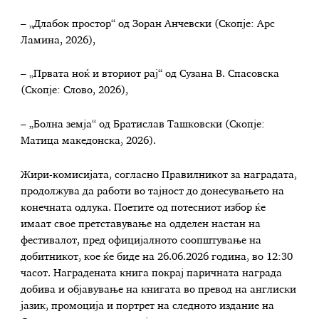
– „Длабок простор“ од Зоран Анчевски (Скопје: Арс
Ламина, 2026),
– „Првата ноќ и вториот рај“ од Сузана В. Спасовска
(Скопје: Слово, 2026),
– „Болна земја“ од Братислав Ташковски (Скопје:
Матица македонска, 2026).
Жири-комисијата, согласно Правилникот за наградата,
продолжува да работи во тајност до донесувањето на
конечната одлука. Поетите од потесниот избор ќе
имаат свое претставување на одделен настан на
фестивалот, пред официјалното соопштување на
добитникот, кое ќе биде на 26.06.2026 година, во 12:30
часот. Наградената книга покрај паричната награда
добива и објавување на книгата во превод на англиски
јазик, промоција и портрет на следното издание на