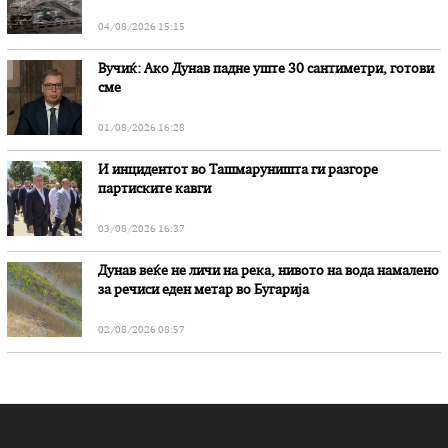
„Битола“, стои во вештачењето на обвинителството
04/08/2026 15:15
Вучиќ: Ако Дунав падне уште 30 сантиметри, готови
сме
01/08/2026 16:28
И инцидентот во Ташмаруништa ги разгоре
партиските кавги
03/08/2026 16:37
Дунав веќе не личи на река, нивото на вода намалено
за речиси еден метар во Бугарија
02/08/2026 08:57