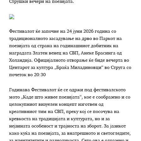
Струшки вечери на поезијата.
Фестивалот ќе започне на 24 јуни 2026 година со
традиционалното засадување на дрво во Паркот на
поезијата од страна на годинашниот добитник на
наградата Златен венец на СВП, Анеке Брасинга од
Холандија. Официјалното отворање ќе биде вечерта во
Центарот за култура „Браќа Миладиновци“ во Струга со
почеток во 20:30
Годинава Фестивалот ќе се одржи под фестивалското
мото „Каде што живее поезијата“, кое е сообразено и со
целокупниот визуелен концепт изготвен од
креативниот тим на СВП, преку кој се посочува на
кревкоста на традицијата и културата, но и за
нејзината особеност и трајноста на зборот. За јазикот
како куќа на поезијата, за внатрешното и светогледите,
за идентитетите и разноликоста. Сето ова е одразено и