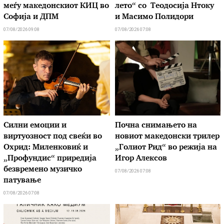
меѓу македонскиот КИЦ во
лето“ со Теодосија Нтоку
Софија и ДПМ
и Масимо Полидори
07/08/2026 09:08
07/08/2026 07:08
Силни емоции и
Почна снимањето на
виртуозност под свеќи во
новиот македонски трилер
Охрид: Миленковиќ и
„Голиот Рид“ во режија на
„Профундис“ приредија
Игор Алексов
безвремено музичко
07/08/2026 07:08
патување
07/08/2026 07:08