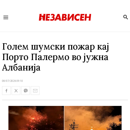
Se
Main
Menu
Голем шумски пожар кај
Порто Палермо во јужна
Албанија
08/07/2026 09:10