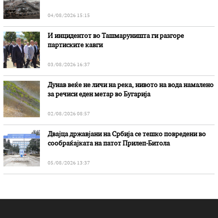
„Битола“, стои во вештачењето на обвинителството
04/08/2026 15:15
И инцидентот во Ташмаруништa ги разгоре
партиските кавги
03/08/2026 16:37
Дунав веќе не личи на река, нивото на вода намалено
за речиси еден метар во Бугарија
02/08/2026 08:57
Двајца државјани на Србија се тешко повредени во
сообраќајката на патот Прилеп-Битола
05/08/2026 13:37