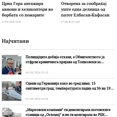
Црна Гора ангажира
Отворена за сообраќај
авиони и хеликоптери во
уште една делница од
борбата со пожарите
патот Елбасан-Ќафасан
07/08/2026 19:08
07/08/2026 16:08
Најчитани
Полицајците добија откази, а Обвителството ја
отфрли кривичната пријава од Тошковски за
наводни злоупотреби
06/08/2026 15:13
Сцени од Германија како во сред зима: 15
сантиметри град, температурата падна од 36 на 19
степени
04/08/2026 13:08
„Марковски компани“ ги демонтирала погонските
станици од „Осломеј“ и не ги монтирала во РЕК