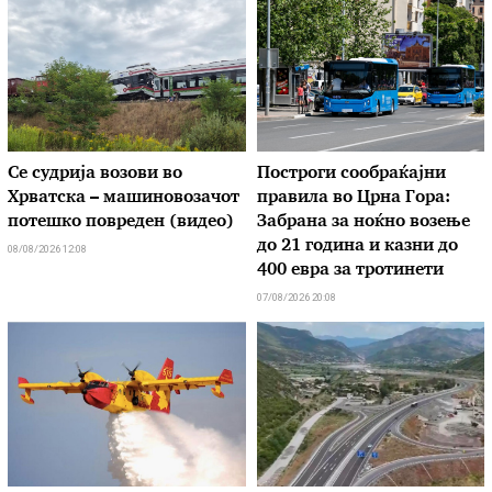
Се судрија возови во
Построги сообраќајни
Хрватска – машиновозачот
правила во Црна Гора:
потешко повреден (видео)
Забрана за ноќно возење
до 21 година и казни до
08/08/2026 12:08
400 евра за тротинети
07/08/2026 20:08