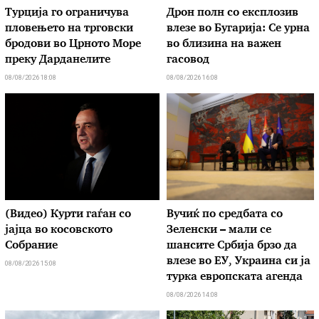
Турција го ограничува
Дрон полн со експлозив
пловењето на трговски
влезе во Бугарија: Се урна
бродови во Црното Море
во близина на важен
преку Дарданелите
гасовод
08/08/2026 18:08
08/08/2026 16:08
(Видео) Курти гаѓан со
Вучиќ по средбата со
јајца во косовското
Зеленски – мали се
Собрание
шансите Србија брзо да
влезе во ЕУ, Украина си ја
08/08/2026 15:08
турка европската агенда
08/08/2026 14:08