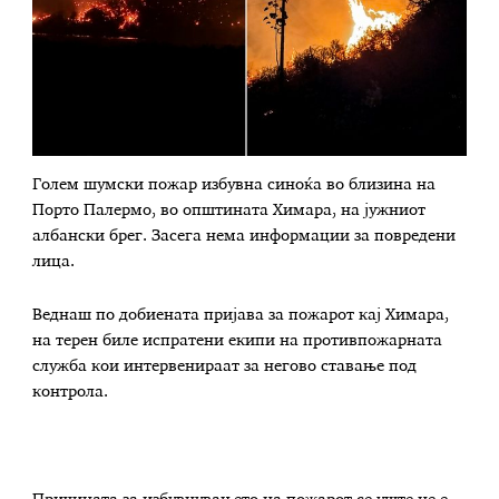
Голем шумски пожар избувна синоќа во близина на
Порто Палермо, во општината Химара, на јужниот
албански брег. Засега нема информации за повредени
лица.
Веднаш по добиената пријава за пожарот кај Химара,
на терен биле испратени екипи на противпожарната
служба кои интервенираат за негово ставање под
контрола.