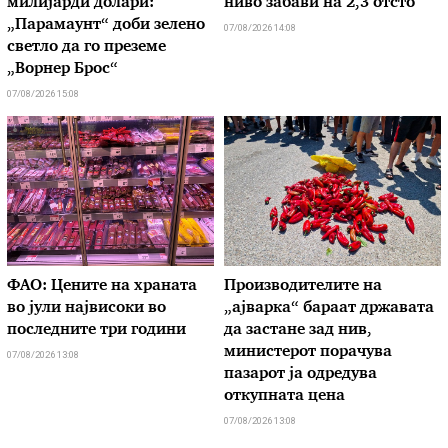
милијарди долари:
ниво забави на 2,3 отсто
„Парамаунт“ доби зелено
07/08/2026 14:08
светло да го преземе
„Ворнер Брос“
07/08/2026 15:08
ФАО: Цените на храната
Производителите на
во јули највисоки во
„ајварка“ бараат државата
последните три години
да застане зад нив,
министерот порачува
07/08/2026 13:08
пазарот ја одредува
откупната цена
07/08/2026 13:08