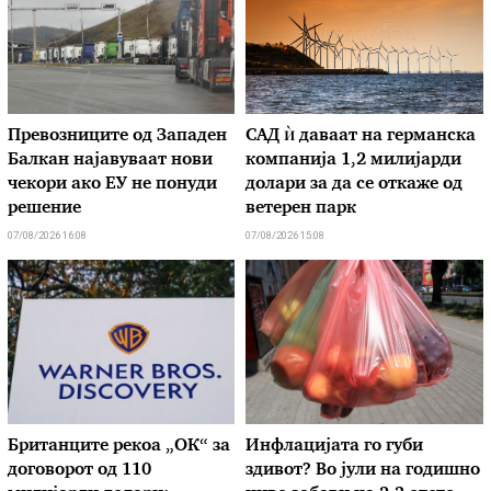
Превозниците од Западен
САД ѝ даваат на германска
Балкан најавуваат нови
компанија 1,2 милијарди
чекори ако ЕУ не понуди
долари за да се откаже од
решение
ветерен парк
07/08/2026 16:08
07/08/2026 15:08
Британците рекоа „ОК“ за
Инфлацијата го губи
договорот од 110
здивот? Во јули на годишно