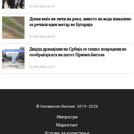
03/08/2026 16:37
Дунав веќе не личи на река, нивото на вода намалено
за речиси еден метар во Бугарија
02/08/2026 08:57
Двајца државјани на Србија се тешко повредени во
сообраќајката на патот Прилеп-Битола
05/08/2026 13:37
© Независен Весник 2019 -2026
Импресум
Маркетинг
Услови за користење