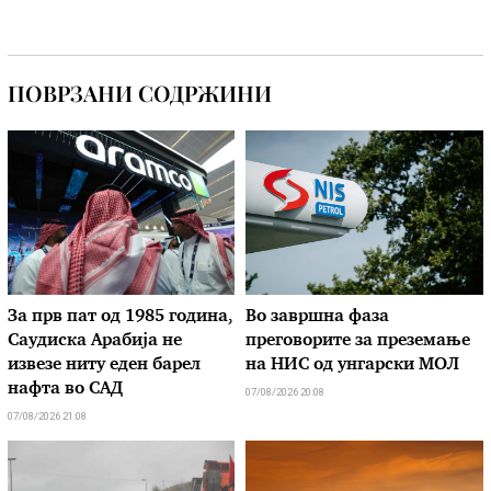
ПОВРЗАНИ СОДРЖИНИ
За прв пат од 1985 година,
Во завршна фаза
Саудиска Арабија не
преговорите за преземање
извезе ниту еден барел
на НИС од унгарски МОЛ
нафта во САД
07/08/2026 20:08
07/08/2026 21:08