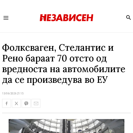
Se
Main
Menu
Фолксваген, Стелантис и
Рено бараат 70 отсто од
вредноста на автомобилите
да се произведува во ЕУ
13/06/2026 21:15