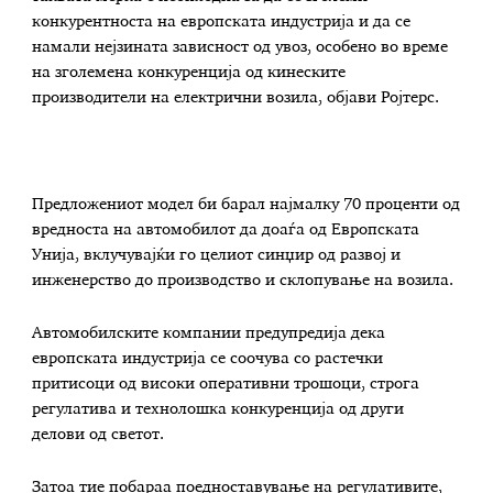
конкурентноста на европската индустрија и да се
намали нејзината зависност од увоз, особено во време
на зголемена конкуренција од кинеските
производители на електрични возила, објави Ројтерс.
Предложениот модел би барал најмалку 70 проценти од
вредноста на автомобилот да доаѓа од Европската
Унија, вклучувајќи го целиот синџир од развој и
инженерство до производство и склопување на возила.
Автомобилските компании предупредија дека
европската индустрија се соочува со растечки
притисоци од високи оперативни трошоци, строга
регулатива и технолошка конкуренција од други
делови од светот.
Затоа тие побараа поедноставување на регулативите,