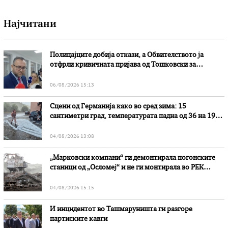
Најчитани
Полицајците добија откази, а Обвителството ја
отфрли кривичната пријава од Тошковски за
наводни злоупотреби
06/08/2026 15:13
Сцени од Германија како во сред зима: 15
сантиметри град, температурата падна од 36 на 19
степени
04/08/2026 13:08
„Марковски компани“ ги демонтирала погонските
станици од „Осломеј“ и не ги монтирала во РЕК
„Битола“, стои во вештачењето на обвинителството
04/08/2026 15:15
И инцидентот во Ташмаруништa ги разгоре
партиските кавги