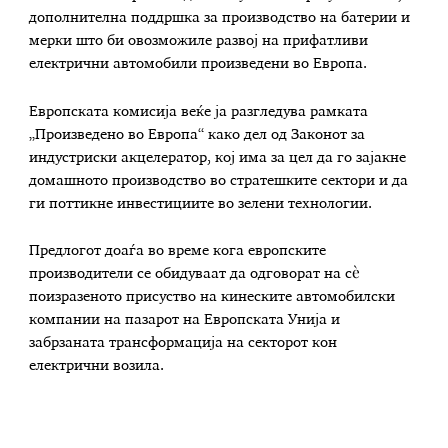
дополнителна поддршка за производство на батерии и
мерки што би овозможиле развој на прифатливи
електрични автомобили произведени во Европа.
Европската комисија веќе ја разгледува рамката
„Произведено во Европа“ како дел од Законот за
индустриски акцелератор, кој има за цел да го зајакне
домашното производство во стратешките сектори и да
ги поттикне инвестициите во зелени технологии.
Предлогот доаѓа во време кога европските
производители се обидуваат да одговорат на сè
поизразеното присуство на кинеските автомобилски
компании на пазарот на Европската Унија и
забрзаната трансформација на секторот кон
електрични возила.