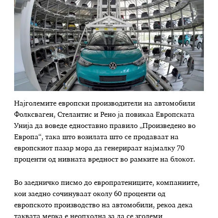
Најголемите европски производители на автомобили
Фолксваген, Стелантис и Рено ја повикаа Европската
Унија да воведе едноставно правило „Произведено во
Европа“, така што возилата што се продаваат на
европскиот пазар мора да генерираат најмалку 70
проценти од нивната вредност во рамките на блокот.
Во заедничко писмо до европратениците, компаниите,
кои заедно сочинуваат околу 60 проценти од
европското производство на автомобили, рекоа дека
таквата мерка е неопходна за да се зголеми