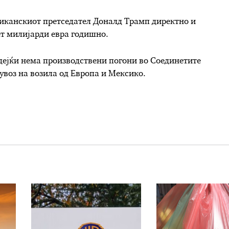
риканскиот претседател Доналд Трамп директно и
ет милијарди евра годишно.
идејќи нема производствени погони во Соединетите
увоз на возила од Европа и Мексико.