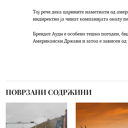
Тој рече дека царините наметнати од аме
индиректно ја чинат компанијата околу п
Брендот Ауди е особено тешко погоден, б
Американски Држави и затоа е зависен од 
ПОВРЗАНИ СОДРЖИНИ