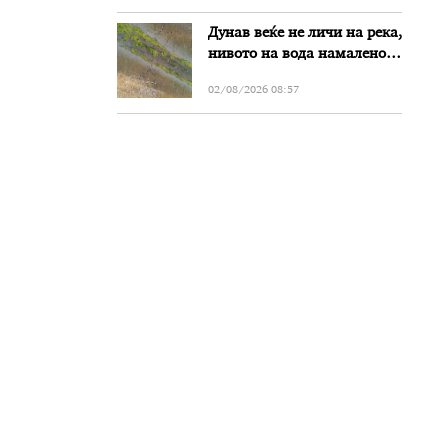
злоупотреби
Дунав веќе не личи на река,
нивото на вода намалено
за речиси еден метар во
02/08/2026 08:57
Бугарија