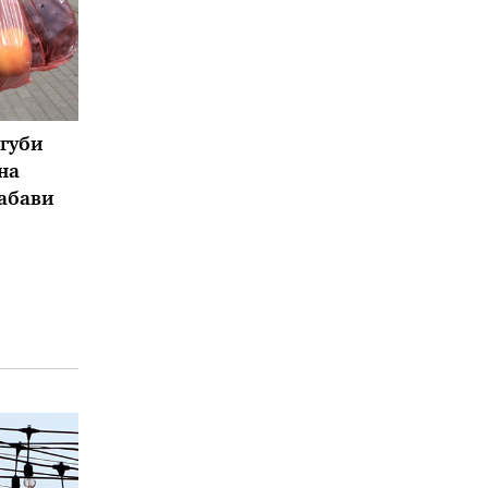
 губи
на
абави