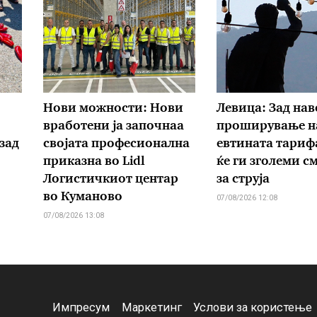
Нови можности: Нови
Левица: Зад на
вработени ја започнаа
проширување н
зад
својата професионална
евтината тариф
приказна во Lidl
ќе ги зголеми с
Логистичкиот центар
за струја
во Куманово
07/08/2026 12:08
07/08/2026 13:08
Импресум
Маркетинг
Услови за користење