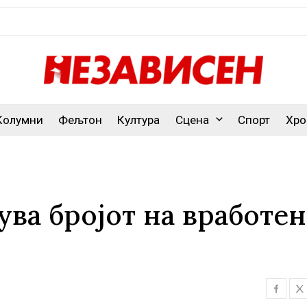
Колумни
Фељтон
Култура
Сцена
Спорт
Хро
ува бројот на вработе