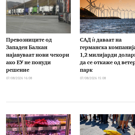
Превозниците од
САД ѝ даваат на
Западен Балкан
германска компаниј
најавуваат нови чекори
1,2 милијарди долар
ако ЕУ не понуди
да се откаже од вете
решение
парк
07/08/2026 16:08
07/08/2026 15:08