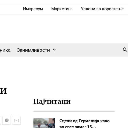
Импресум
Маркетинг
Услови за користење
Se
ника
Занимливости
ни
Најчитани
Сцени од Германија како
во сред зима: 15