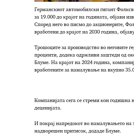
Германскиот автомобилски гигант Фолксва
за 19.000 до крајот на годината, објави и
Според него во писмо до акционерите, Фол
вработени до крајот на 2030 година, објав
Трошоците за производство во неговите г
проценти, додека одржливи заштеди од око
Блуме. На крајот на 2024 година, компани
вработените за намалување на вкупно 35.0
Компанијата сега се стреми кон годишна н
деценијата.
И покрај напредокот во намалувањето на т
надворешен притисок, додаде Блуме.