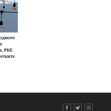
водното
а
а, РКЕ
метките