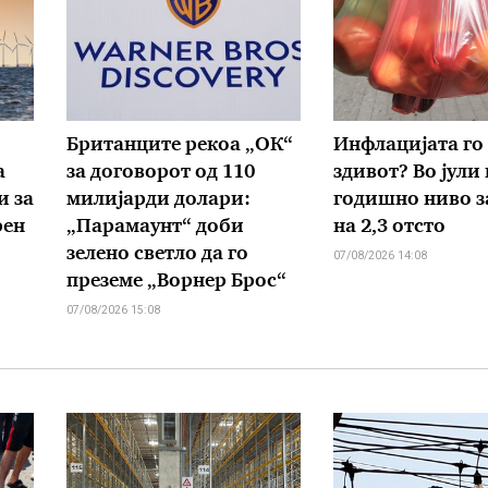
Британците рекоа „ОК“
Инфлацијата го
а
за договорот од 110
здивот? Во јули 
и за
милијарди долари:
годишно ниво з
рен
„Парамаунт“ доби
на 2,3 отсто
зелено светло да го
07/08/2026 14:08
преземе „Ворнер Брос“
07/08/2026 15:08