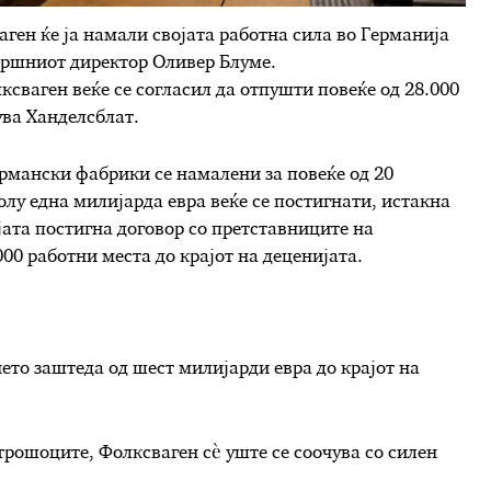
ген ќе ја намали својата работна сила во Германија
звршниот директор Оливер Блуме.
ксваген веќе се согласил да отпушти повеќе од 28.000
ува Ханделсблат.
ермански фабрики се намалени за повеќе од 20
лу една милијарда евра веќе се постигнати, истакна
јата постигна договор со претставниците на
00 работни места до крајот на деценијата.
ето заштеда од шест милијарди евра до крајот на
рошоците, Фолксваген сè уште се соочува со силен