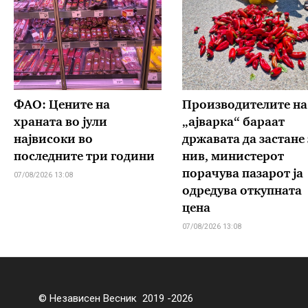
ФАО: Цените на
Производителите на
храната во јули
„ајварка“ бараат
највисоки во
државата да застане 
последните три години
нив, министерот
порачува пазарот ја
07/08/2026 13:08
одредува откупната
цена
07/08/2026 13:08
© Независен Весник 2019 -2026