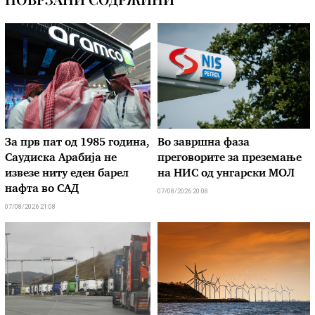
За прв пат од 1985 година,
Во завршна фаза
Саудиска Арабија не
преговорите за преземање
извезе ниту еден барел
на НИС од унгарски МОЛ
нафта во САД
07/08/2026 20:08
07/08/2026 21:08