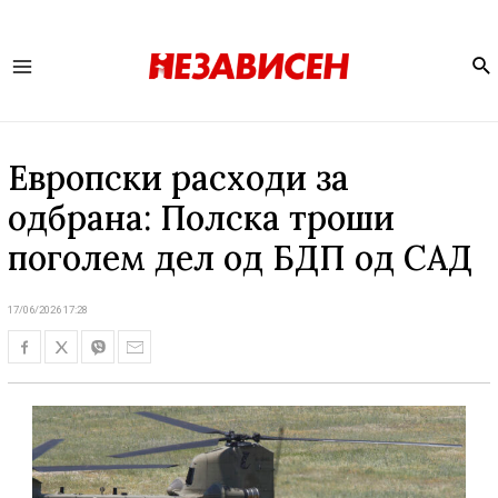
Se
Main
Menu
Европски расходи за
одбрана: Полска троши
поголем дел од БДП од САД
17/06/2026 17:28