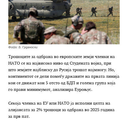
Фото: Б. Грданоски
Трошоците за одбрана во европските земји членки на
НАТО се на највисоко ниво од Студената војна, при
што земјите најблиску до Русија трошат најмногу. Но,
континентот се дели помеѓу државите на првата линија
кои се движат кон 5 отсто од БДП и голема група која
го прави минимумот, анализира Еуроњус.
Секоја членка на ЕУ или НАТО ја исполни целта на
алијансата за 2% трошоци за одбрана во 2025 година
за прв пат.