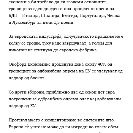
економија би требало да ги зголеми основните
трошоци за еден до еден и пол процентни поени од
БДП – Италија, Шпанија, Белгија, Португалија, Чешка
и Луксембург за цели 1,5 поени.
За европската индустрија, одлучувачкото прашање не е
колку се троши, туку каде завршуваат, а голем дел
никогаш не стигнува до европска фабрика.
Оксфорд Економикс проценува дека околу 40% од
трошоците за одбранбена опрема на ЕУ се увезуваат од
надвор од блокот.
Со други зборови, приближно две од секои пет евра
потрошени за одбранбена опрема одат кај добавувачи
надвор од ЕУ.
Протекувањето е концентрирано во системите што
Европа сè уште не може да ги изгради во голем обем: