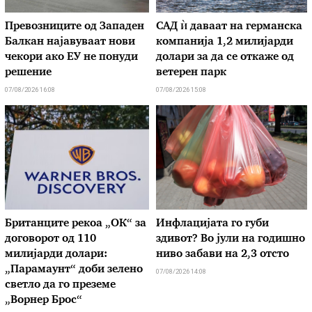
Превозниците од Западен
САД ѝ даваат на германска
Балкан најавуваат нови
компанија 1,2 милијарди
чекори ако ЕУ не понуди
долари за да се откаже од
решение
ветерен парк
07/08/2026 16:08
07/08/2026 15:08
Британците рекоа „ОК“ за
Инфлацијата го губи
договорот од 110
здивот? Во јули на годишно
милијарди долари:
ниво забави на 2,3 отсто
„Парамаунт“ доби зелено
07/08/2026 14:08
светло да го преземе
„Ворнер Брос“