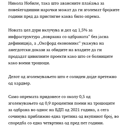
Никола Нобиле, така што авансните плаќања за
повеќегодишни нарачки можат да ги зголемат бројките
години пред да пристигне каква било опрема.
Новата цел дури вклучува и дел од 1,5% за
инфраструктура „поврзана со одбраната“ без јасна
дефиниција, а „Оксфорд економикс“ укажува на
анегдотски докази за обидите на владите да ги
продадат цивилните проекти како што се болниците
како воени трошоци.
Делот од зголемувањето што е солиден дојде претежно
од хардвер.
Само опремата придонесе со околу 0,5 од
зголемувањето од 0,9 процентни поени на трошоците
за одбрана во однос на БДП од 2021 година, а сега
сочинува приближно една третина од вкупниот број, во
споредба со една четвртина од пред пет години.