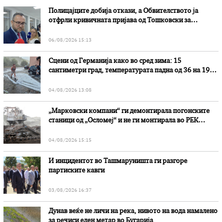
Полицајците добија откази, а Обвителството ја
отфрли кривичната пријава од Тошковски за
наводни злоупотреби
06/08/2026 15:13
Сцени од Германија како во сред зима: 15
сантиметри град, температурата падна од 36 на 19
степени
04/08/2026 13:08
„Марковски компани“ ги демонтирала погонските
станици од „Осломеј“ и не ги монтирала во РЕК
„Битола“, стои во вештачењето на обвинителството
04/08/2026 15:15
И инцидентот во Ташмаруништa ги разгоре
партиските кавги
03/08/2026 16:37
Дунав веќе не личи на река, нивото на вода намалено
за речиси еден метар во Бугарија