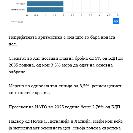
Непријатната аритметика е она што го бара новата
цел.
Самитот во Хаг постави главна бројка од 5% од БДП до
2035 година, од кои 3,5% мора да одат на основна
одбрана.
Мерено во однос на таа линија од 3,5%, речиси целиот
континент е краток.
Просекот на НАТО во 2025 година беше 2,76% од БДП.
Надвор од Полска, Литванија и Латвија, земји кои веќе
ја исполнуваат основната цел, секоја голема европска