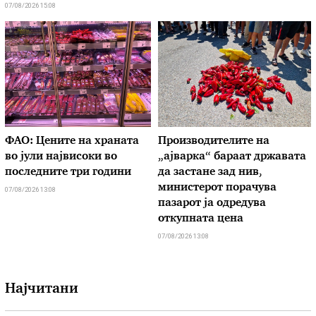
07/08/2026 15:08
ФАО: Цените на храната
Производителите на
во јули највисоки во
„ајварка“ бараат државата
последните три години
да застане зад нив,
министерот порачува
07/08/2026 13:08
пазарот ја одредува
откупната цена
07/08/2026 13:08
Најчитани