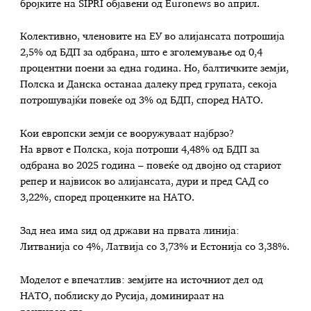
бројките на SIPRI објавени од Euronews во април.
Колективно, членовите на ЕУ во алијансата потрошија
2,5% од БДП за одбрана, што е зголемување од 0,4
процентни поени за една година. Но, балтичките земји,
Полска и Данска останаа далеку пред групата, секоја
потрошувајќи повеќе од 3% од БДП, според НАТО.
Кои европски земји се вооружуваат најбрзо?
На врвот е Полска, која потроши 4,48% од БДП за
одбрана во 2025 година – повеќе од двојно од стариот
репер и највисок во алијансата, дури и пред САД со
3,22%, според проценките на НАТО.
Зад неа има ѕид од држави на првата линија:
Литванија со 4%, Латвија со 3,73% и Естонија со 3,38%.
Моделот е впечатлив: земјите на источниот дел од
НАТО, поблиску до Русија, доминираат на