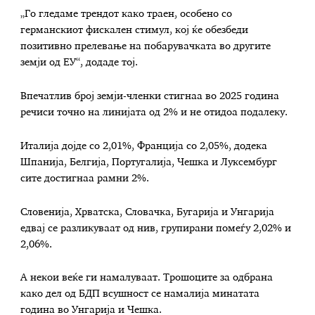
„Го гледаме трендот како траен, особено со
германскиот фискален стимул, кој ќе обезбеди
позитивно прелевање на побарувачката во другите
земји од ЕУ“, додаде тој.
Впечатлив број земји-членки стигнаа во 2025 година
речиси точно на линијата од 2% и не отидоа подалеку.
Италија дојде со 2,01%, Франција со 2,05%, додека
Шпанија, Белгија, Португалија, Чешка и Луксембург
сите достигнаа рамни 2%.
Словенија, Хрватска, Словачка, Бугарија и Унгарија
едвај се разликуваат од нив, групирани помеѓу 2,02% и
2,06%.
А некои веќе ги намалуваат. Трошоците за одбрана
како дел од БДП всушност се намалија минатата
година во Унгарија и Чешка.