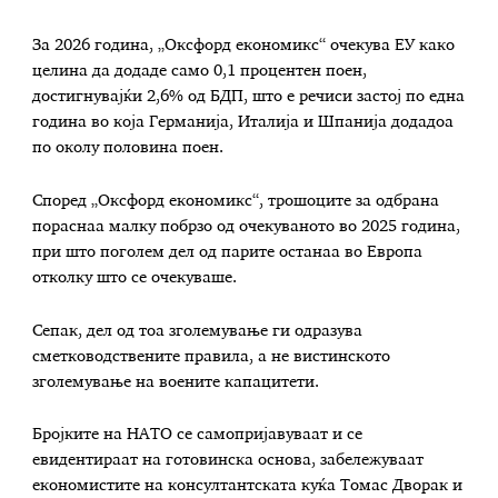
За 2026 година, „Оксфорд економикс“ очекува ЕУ како
целина да додаде само 0,1 процентен поен,
достигнувајќи 2,6% од БДП, што е речиси застој по една
година во која Германија, Италија и Шпанија додадоа
по околу половина поен.
Според „Оксфорд економикс“, трошоците за одбрана
пораснаа малку побрзо од очекуваното во 2025 година,
при што поголем дел од парите останаа во Европа
отколку што се очекуваше.
Сепак, дел од тоа зголемување ги одразува
сметководствените правила, а не вистинското
зголемување на воените капацитети.
Бројките на НАТО се самопријавуваат и се
евидентираат на готовинска основа, забележуваат
економистите на консултантската куќа Томас Дворак и