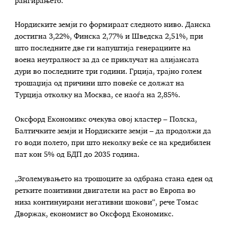
рангирањето.
Нордиските земји го формираат следното ниво. Данска
достигна 3,22%, Финска 2,77% и Шведска 2,51%, при
што последните две ги напуштија генерациите на
воена неутралност за да се приклучат на алијансата
дури во последните три години. Грција, трајно голем
трошаџија од причини што повеќе се должат на
Турција отколку на Москва, се наоѓа на 2,85%.
Оксфорд Економикс очекува овој кластер – Полска,
Балтичките земји и Нордиските земји – да продолжи да
го води полето, при што неколку веќе се на кредибилен
пат кон 5% од БДП до 2035 година.
„Зголемувањето на трошоците за одбрана стана еден од
ретките позитивни двигатели на раст во Европа во
низа континуирани негативни шокови“, рече Томас
Дворжак, економист во Оксфорд Економикс.