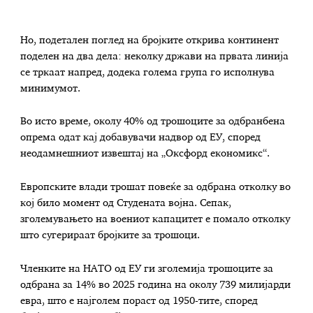
Но, подетален поглед на бројките открива континент
поделен на два дела: неколку држави на првата линија
се тркаат напред, додека голема група го исполнува
минимумот.
Во исто време, околу 40% од трошоците за одбранбена
опрема одат кај добавувачи надвор од ЕУ, според
неодамнешниот извештај на „Оксфорд економикс“.
Европските влади трошат повеќе за одбрана отколку во
кој било момент од Студената војна. Сепак,
зголемувањето на воениот капацитет е помало отколку
што сугерираат бројките за трошоци.
Членките на НАТО од ЕУ ги зголемија трошоците за
одбрана за 14% во 2025 година на околу 739 милијарди
евра, што е најголем пораст од 1950-тите, според