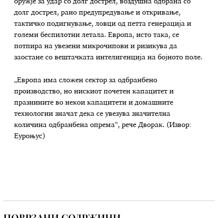
оружје за удар со долг дострел, воздушна одбрана со
долг дострел, рано предупредување и откривање,
тактичко подигнување, ловци од петта генерација и
големи беспилотни летала. Европа, исто така, се
потпира на увезени микрочипови и ризикува да
заостане со вештачката интелигенција на бојното поле.
„Европа има сложен сектор за одбранбено
производство, но нискиот почетен капацитет и
празнините во некои капацитети и домашните
технологии значат дека се увезува значителна
количина одбранбена опрема“, рече Дворак. (Извор:
Еуроњус)
ПОВРЗАНИ СОДРЖИНИ