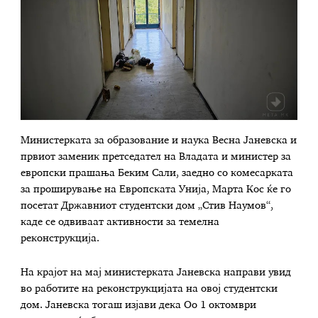
Министерката за образование и наука Весна Јаневска и
првиот заменик претседател на Владата и министер за
европски прашања Беким Сали, заедно со комесарката
за проширување на Европската Унија, Марта Кос ќе го
посетат Државниот студентски дом „Стив Наумов“,
каде се одвиваат активности за темелна
реконструкција.
На крајот на мај министерката Јаневска направи увид
во работите на реконструкцијата на овој студентски
дом. Јаневска тогаш изјави дека Оо 1 октомври