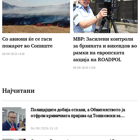
Со авиони ќе се гаси
МВР: Засилени контроли
пожарот во Сопиште
за брзината и викендов во
рамки на европската
08/08/2026 14:08
акција на ROADPOL
08/08/2026 13:08
Најчитани
Полицајците добија откази, а Обвителството ја
отфрли кривичната пријава од Тошковски за
наводни злоупотреби
06/08/2026 15:13