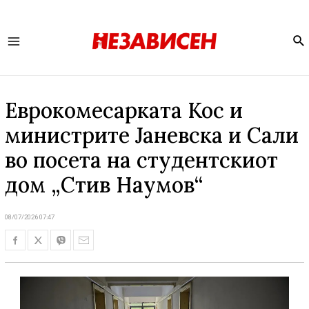
Se
Main
Menu
Еврокомесарката Кос и
министрите Јаневска и Сали
во посета на студентскиот
дом „Стив Наумов“
08/07/2026 07:47