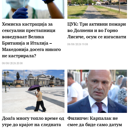
Хемиска кастрација за
ЦУК: Три активни пожари
сексуални престапници
во Долнени и во Горно
воведуваат Велика
Лисиче, осум се изгаснати
Британија и Италија –
08/08/2026 19:08
Македонија досега никого
не кастрирала?
08/08/2026 20:08
Доаѓа многу топло време од
Филипче: Карпалак не
утре до крајот на следната
смее да биде само датум