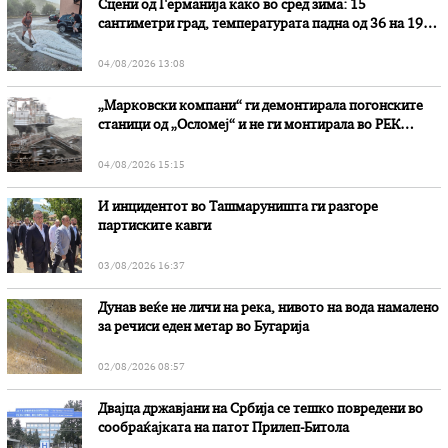
Сцени од Германија како во сред зима: 15
сантиметри град, температурата падна од 36 на 19
степени
04/08/2026 13:08
„Марковски компани“ ги демонтирала погонските
станици од „Осломеј“ и не ги монтирала во РЕК
„Битола“, стои во вештачењето на обвинителството
04/08/2026 15:15
И инцидентот во Ташмаруништa ги разгоре
партиските кавги
03/08/2026 16:37
Дунав веќе не личи на река, нивото на вода намалено
за речиси еден метар во Бугарија
02/08/2026 08:57
Двајца државјани на Србија се тешко повредени во
сообраќајката на патот Прилеп-Битола