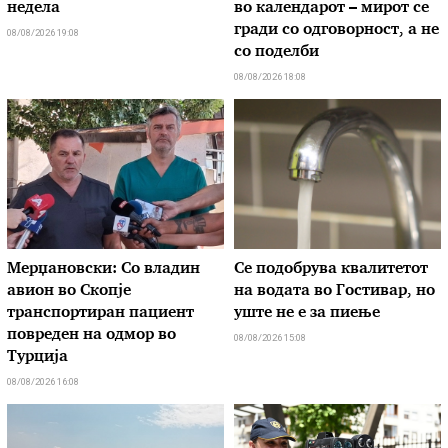
недела
во календарот – мирот се
гради со одговорност, а не
08/08/2026 19:08
со поделби
08/08/2026 18:08
Мерџановски: Со владин
Се подобрува квалитетот
авион во Скопје
на водата во Гостивар, но
транспортиран пациент
уште не е за пиење
повреден на одмор во
08/08/2026 15:08
Турција
08/08/2026 16:08