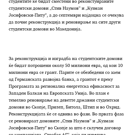
студентите ќе бидат сместени во реконстуираните
студентски домови „Стив Наумов“ и „Кузман
Јосифовски-Питу“, а до септември најдоцна се очекува
да почне реконструкција и реновирање на сите други
студентски домови во Македонија.
За реконструкција и изградба на студентските домови
ќе бидат потрошени околу 50 милиони евра, од кои 10
милиони евра се грант. Парите се обезбедени со заем
од Германската развојна банка, а грантот е преку
Програмата за регионална енергетска ефикасност за
Западен Балкан на Европската Унија. Во план е
темелно реновирање на деветте државни студентски
домови во Скопје, Прилеп, Битола, Штип и во Охрид.
Реконструкцијата ќе се одвива во фази. Во првата фаза
се реновираат домовите „Стив Наумов“ и „Кузман
Јосифовски-Питу“ во Скопје за што е склучен договор
со компанијата „Страбаг АГ“, која ги изведува