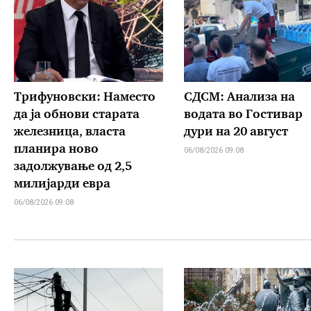
Трифуновски: Наместо
СДСМ: Анализа на
да ја обнови старата
водата во Гостивар
железница, власта
дури на 20 август
планира ново
06/08/2026 09:08
задолжување од 2,5
милијарди евра
06/08/2026 09:08