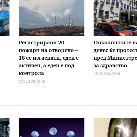
Регистрирани 20
Онколошките п
пожари на отворено –
денес ќе протес
18 се изгаснати, еден е
пред Министерс
активен, а еден е под
за здравство
контрола
06/08/2026 08:08
06/08/2026 08:08