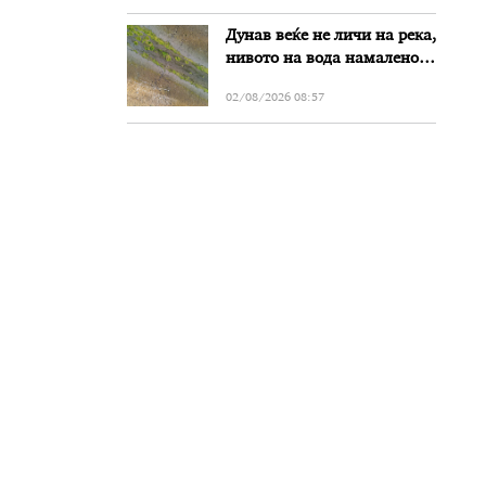
Дунав веќе не личи на река,
нивото на вода намалено
за речиси еден метар во
02/08/2026 08:57
Бугарија