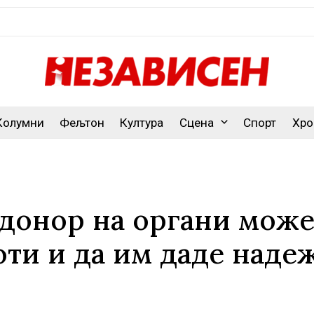
Колумни
Фељтон
Култура
Сцена
Спорт
Хро
 донор на органи може
оти и да им даде наде