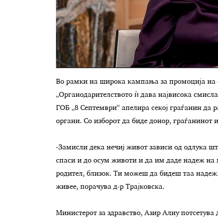
Во рамки на широка кампања за промоција на о
„Органодарителството ѝ дава највисока смисла 
ГОБ „8 Септември“ апелира секој граѓанин да ра
органи. Со изборот да биде донор, граѓанинот 
-Замисли дека нечиј живот зависи од одлука шт
спаси и до осум животи и да им даде надеж на м
родител, близок. Ти можеш да бидеш таа надеж
живее, порачува д-р Трајковска.
Министерот за здравство, Азир Алиу потсетува д