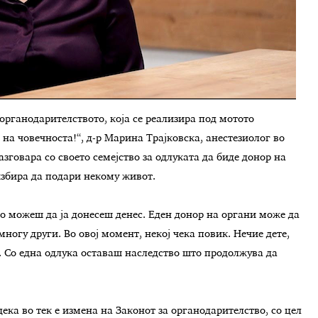
рганодарителството, која се реализира под мотото
на човечноста!“, д-р Марина Трајковска, анестезиолог во
зговара со своето семејство за одлуката да биде донор на
избира да подари некому живот.
о можеш да ја донесеш денес. Еден донор на органи може да
ногу други. Во овој момент, некој чека повик. Нечие дете,
. Со една одлука оставаш наследство што продолжува да
ека во тек е измена на Законот за органодарителство, со цел