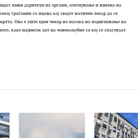
бидат живи дарители на органи, олеснување и измена на
ој граѓанин со изјава кај својот матичен лекар да се
мртта. Ова е уште еден чекор во насока на подигнување на
ото, како највисок акт на човекољубие со кој се спасуваат