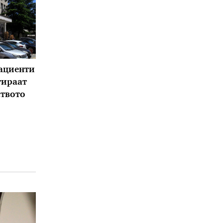
ациенти
тираат
твото