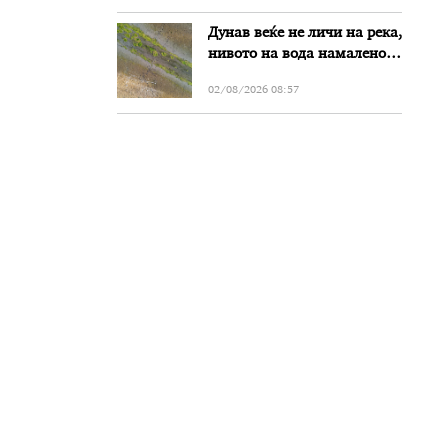
Дунав веќе не личи на река,
нивото на вода намалено
за речиси еден метар во
02/08/2026 08:57
Бугарија