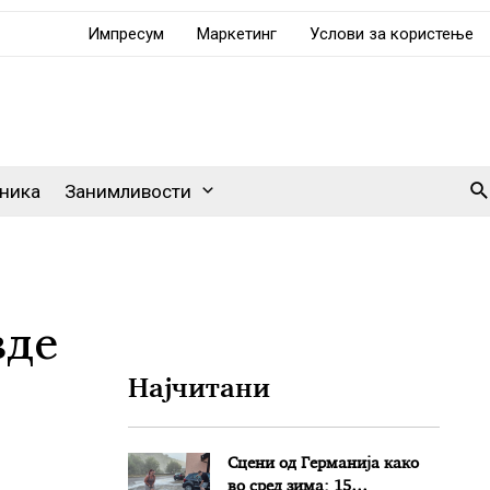
Импресум
Маркетинг
Услови за користење
Se
ника
Занимливости
вде
Најчитани
Сцени од Германија како
во сред зима: 15