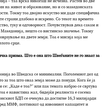
ија – таа врска никогаш не исчезна. Растев во две
ин на живот и образование, но и со македонската
ности. Токму тоа двојно искуство ми даде специфична
те страни длабоко и искрено. Со текот на времето
ство, туку и одговорност. Почувствував дека сакам и
 Македонија, нешто со вистинско значење. Токму
оврзување на двете земји. Тоа е мисија која ме
елото срце.
ичка призма. Што е она што Швеѓаните не го знаат за
онија во Шведска се минимални. Поголемиот дел од
 за тоа што оваа земја може да понуди. Кога ќе ја
се: „Каде е тоа?” или пак темата набрзо се свртува
оа е навистина жал, бидејќи реалноста е сосема
нскиот БДП се очекува да достигне 16,3 милијарди
поред ММФ, поттикнат од извозниот капацитет и