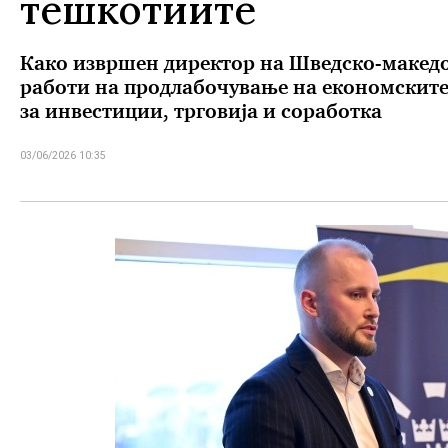
тешкотиите
Како извршен директор на Шведско-македо
работи на продлабочување на економските 
за инвестиции, трговија и соработка
03/06/2026 10:35