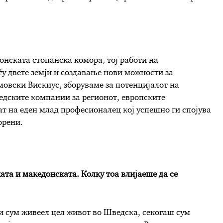
нската стопанска комора, тој работи на
у двете земји и создавање нови можности за
мовски Вискиус, зборуваме за потенцијалот на
едските компании за регионот, европските
пат на еден млад професионалец кој успешно ги спојува
орени.
ата и македонската. Колку тоа влијаеше да се
и сум живеел цел живот во Шведска, секогаш сум