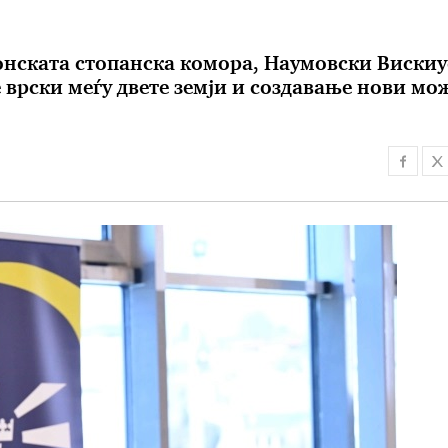
нската стопанска комора, Наумовски Вискиу
врски меѓу двете земји и создавање нови мо