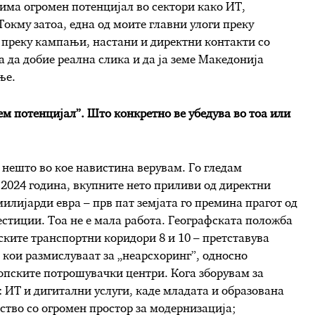
има огромен потенцијал во сектори како ИТ,
Токму затоа, една од моите главни улоги преку
преку кампањи, настани и директни контакти со
а да добие реална слика и да ја земе Македонија
ње.
лем потенцијал”. Што конкретно ве убедува во тоа или
е нешто во кое навистина верувам. Го гледам
 2024 година, вкупните нето приливи од директни
илијарди евра – прв пат земјата го премина прагот од
стиции. Тоа не е мала работа. Географската положба
ските транспортни коридори 8 и 10 – претставува
 кои размислуваат за „неарсхоринг”, односно
пските потрошувачки центри. Кога зборувам за
 ИТ и дигитални услуги, каде младата и образована
лство со огромен простор за модернизација;