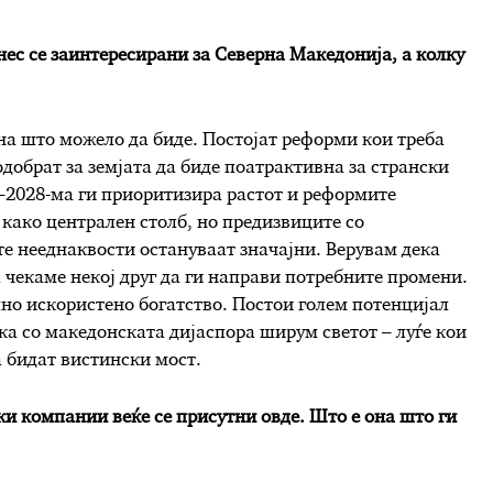
ес се заинтересирани за Северна Македонија, а колку
она што можело да биде. Постојат реформи кои треба
подобрат за земјата да биде поатрактивна за странски
–2028-ма ги приоритизира растот и реформите
како централен столб, но предизвиците со
е нееднаквости остануваат значајни. Верувам дека
а чекаме некој друг да ги направи потребните промени.
лно искористено богатство. Постои голем потенцијал
а со македонската дијаспора ширум светот – луѓе кои
а бидат вистински мост.
и компании веќе се присутни овде. Што е она што ги