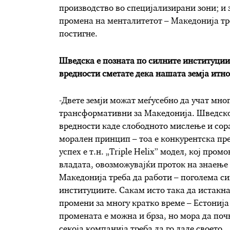
производство во специјализирани зони; и з
промена на менталитетот – Македонија тре
постигне.
Шведска е позната по силните институции,
вредности сметате дека нашата земја итно
-Двете земји можат меѓусебно да учат мно
трансформативни за Македонија. Шведско
вредности каде слободното мислење и сора
морален принцип – тоа е конкурентска пр
успех е т.н. „Triple Helix” модел, кој про
владата, овозможувајќи проток на знаење и
Македонија треба да работи – поголема си
институциите. Сакам исто така да истакна
промени за многу кратко време – Естонија
промената е можна и брза, но мора да почн
секоја компанија треба да го даде своето.