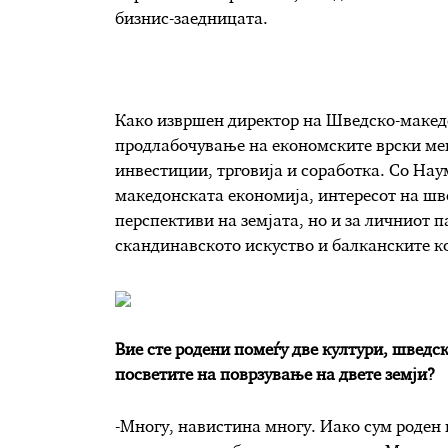
бизнис-заедницата.
Како извршен директор на Шведско-македо
продлабочување на економските врски меѓ
инвестиции, трговија и соработка. Со Нау
македонската економија, интересот на шв
перспективи на земјата, но и за личниот 
скандинавското искуство и балканските к
Вие сте родени помеѓу две култури, шведск
посветите на поврзување на двете земји?
-Многу, навистина многу. Иако сум роден 