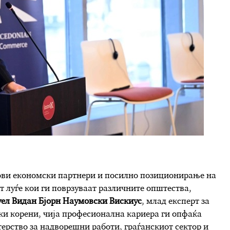
нови економски партнери и посилно позиционирање на
т луѓе кои ги поврзуваат различните општества,
ел Видан Бјорн Наумовски Вискиус
, млад експерт за
и корени, чија професионална кариера ги опфаќа
рство за надворешни работи, граѓанскиот сектор и