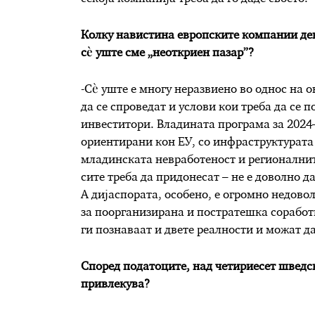
Колку навистина европските компании ден
сè уште сме „неоткриен пазар”?
-Сè уште е многу неразвиено во однос на 
да се спроведат и услови кои треба да се 
инвеститори. Владината програма за 2024
ориентирани кон ЕУ, со инфраструктурата 
младинската невработеност и регионалнит
сите треба да придонесат – не е доволно д
А дијаспората, особено, е огромно недово
за поорганизирана и постратешка соработк
ги познаваат и двете реалности и можат д
Според податоците, над четириесет шведск
привлекува?