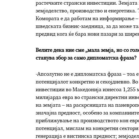
растечките странски инвестиции. Земјата 
земјоделство, производство и енергетика. 
Комората е да работам на информирање – 
шведската бизнис-заедница, за да може та
предвид кога ќе бара нови пазари за шире
Велите дека ние сме „мала земја, но со го
станува збор за само дипломатска фраза?
-Апсолутно не е дипломатска фраза – тоа 
потенцијалот конкретно и секојдневно. Во
инвестиции во Македонија изнесоа 1,255 м
милијарда евра во странски директни инве
на земјата – на раскрсницата на паневроп
значајна предност, особено за компаниите
приближување на производството кон евро
потенцијал, мислам на конкретни сектори:
генерација е вистинска предност; земјоде