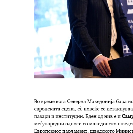
Во време кога Северна Македонија бара 
европската сцена, сè повеќе се истакнуваа
пазари и институции. Еден од нив е и
Саму
меѓународни односи со македонско-шведск
Европскиот парламент, шведското Министе