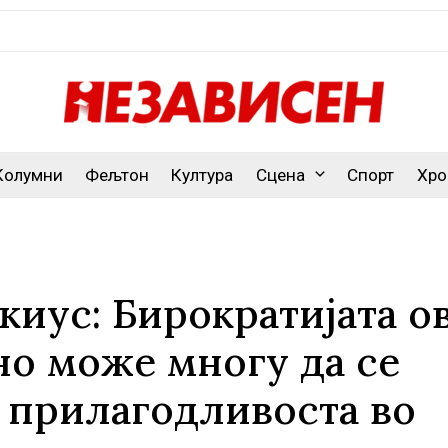
Колумни
Фељтон
Култура
Сцена
Спорт
Хро
киус: Бирократијата о
но може многу да се
и прилагодливоста во