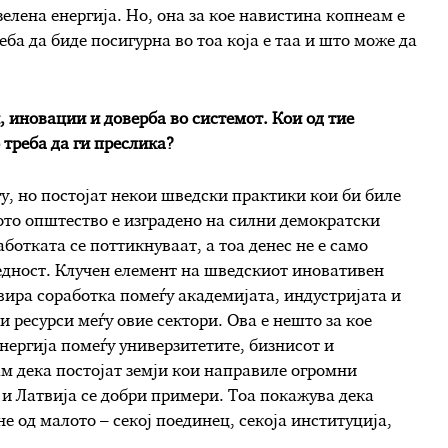
елена енергија. Но, она за кое навистина копнеам е
ба да биде посигурна во тоа која е таа и што може да
 иновации и доверба во системот. Кои од тие
 треба да ги преслика?
гу, но постојат некои шведски практики кои би биле
то општество е изградено на силни демократски
ботката се поттикнуваат, а тоа денес не е само
едност. Клучен елемент на шведскиот иновативен
мовира соработка помеѓу академијата, индустријата и
 ресурси меѓу овие сектори. Ова е нешто за кое
нергија помеѓу универзитетите, бизнисот и
м дека постојат земји кои направиле огромни
 и Латвија се добри примери. Тоа покажува дека
е од малото – секој поединец, секоја институција,