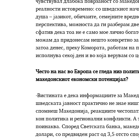
чувствувал длабока поврзаност со Македон
реалности истовремено: со шведскиот нач
душа – јазикот, обичаите, семејните вред
перспектива, можноста да ги разберам две
сфатив дека тоа не е само мое лично богат
можам да придонесам нешто конкретно за
затоа денес, преку Комората, работам на п
исполнува секој ден и во која верувам со ц
Често на нас во Европа се гледа низ полит
македонскиот економски потенцијал?
-Вистината е дека информациите за Макед
шведската јавност практично не знае ништо
спомнеш Македонија, реакциите честопати 
кон политика и регионални конфликти. А т
поинаква. Според Светската банка, македо
долари, со предвиден раст од 3,5 отсто с