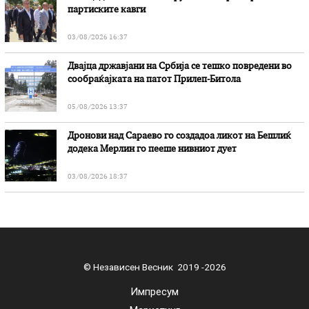
партиските кавги
03/08/2026 16:37
Двајца државјани на Србија се тешко повредени во
сообраќајката на патот Прилеп-Битола
05/08/2026 13:37
Дронови над Сараево го создадоа ликот на Бешлиќ
додека Мерлин го пееше нивниот дует
03/08/2026 18:37
© Независен Весник 2019 -2026
Импресум