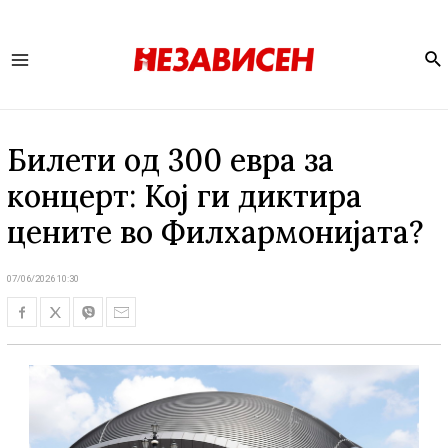
Se
Main
Menu
Билети од 300 евра за
концерт: Кој ги диктира
цените во Филхармонијата?
07/06/2026 10:30