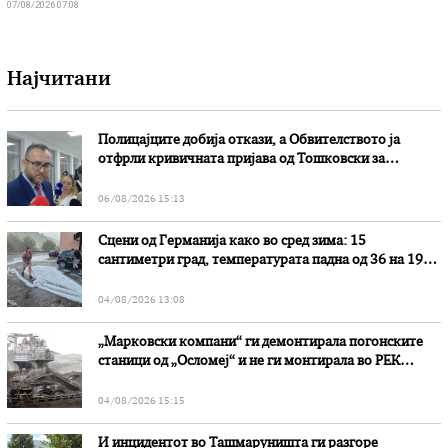
07/08/2026 07:08
Најчитани
Полицајците добија откази, а Обвителството ја
отфрли кривичната пријава од Тошковски за
наводни злоупотреби
06/08/2026 15:13
Сцени од Германија како во сред зима: 15
сантиметри град, температурата падна од 36 на 19
степени
04/08/2026 13:08
„Марковски компани“ ги демонтирала погонските
станици од „Осломеј“ и не ги монтирала во РЕК
„Битола“, стои во вештачењето на обвинителството
04/08/2026 15:15
И инцидентот во Ташмаруништa ги разгоре