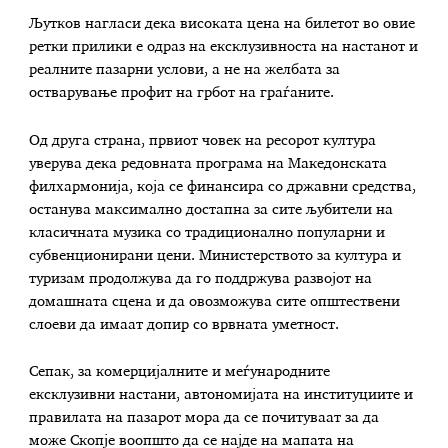
Љутков нагласи дека високата цена на билетот во овие
ретки прилики е одраз на ексклузивноста на настанот и
реалните пазарни услови, а не на желбата за
остварување профит на грбот на граѓаните.
Од друга страна, првиот човек на ресорот култура
уверува дека редовната програма на Македонската
филхармонија, која се финансира со државни средства,
останува максимално достапна за сите љубители на
класичната музика со традиционално популарни и
субвенционирани цени. Министерството за култура и
туризам продолжува да го поддржува развојот на
домашната сцена и да овозможува сите општествени
слоеви да имаат допир со врвната уметност.
Сепак, за комерцијалните и меѓународните
ексклузивни настани, автономијата на институциите и
правилата на пазарот мора да се почитуваат за да
може Скопје воопшто да се најде на мапата на