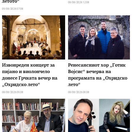
летото“
08/08/2026 12:08
09/08/2026 07:08
Извонреден концерт за
Ренесансниот хор „Готик
пијано и виолончело
Војсис“ вечерва на
донесе Грчката вечер на
програмата на „Охридско
„Охридско лето“
лето“
08/08/2026 09:08
08/08/2026 08:08