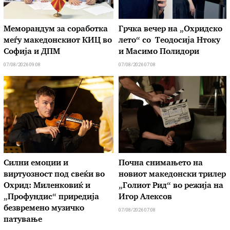
Меморандум за соработка
Грчка вечер на „Охридско
меѓу македонскиот КИЦ во
лето“ со Теодосија Нтоку
Софија и ДПМ
и Масимо Полидори
07/08/2026 09:08
07/08/2026 07:08
Силни емоции и
Почна снимањето на
виртуозност под свеќи во
новиот македонски трилер
Охрид: Миленковиќ и
„Голиот Рид“ во режија на
„Профундис“ приредија
Игор Алексов
безвремено музичко
07/08/2026 07:08
патување