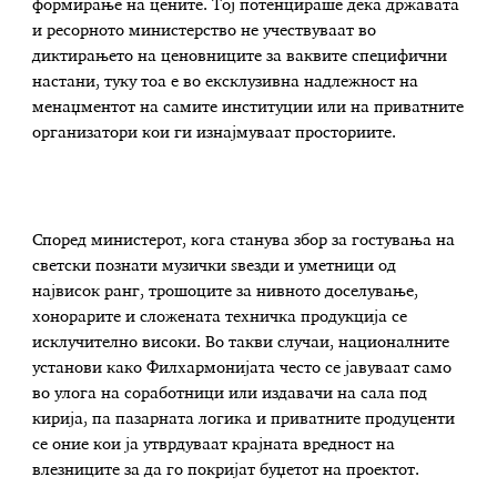
формирање на цените. Тој потенцираше дека државата
и ресорното министерство не учествуваат во
диктирањето на ценовниците за ваквите специфични
настани, туку тоа е во ексклузивна надлежност на
менаџментот на самите институции или на приватните
организатори кои ги изнајмуваат просториите.
Според министерот, кога станува збор за гостувања на
светски познати музички ѕвезди и уметници од
највисок ранг, трошоците за нивното доселување,
хонорарите и сложената техничка продукција се
исклучително високи. Во такви случаи, националните
установи како Филхармонијата често се јавуваат само
во улога на соработници или издавачи на сала под
кирија, па пазарната логика и приватните продуценти
се оние кои ја утврдуваат крајната вредност на
влезниците за да го покријат буџетот на проектот.