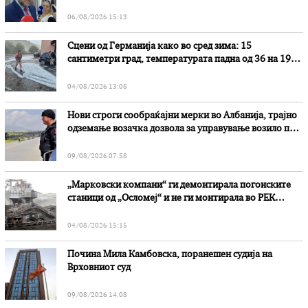
наводни злоупотреби
06/08/2026 15:13
Сцени од Германија како во сред зима: 15
сантиметри град, температурата падна од 36 на 19
степени
04/08/2026 13:08
Нови строги сообраќајни мерки во Aлбанија, трајно
одземање возачка дозвола за управување возило под
дејство на алкохол и големи парични казни
09/08/2026 07:58
„Марковски компани“ ги демонтирала погонските
станици од „Осломеј“ и не ги монтирала во РЕК
„Битола“, стои во вештачењето на обвинителството
04/08/2026 15:15
Почина Мила Камбовска, поранешен судија на
Врховниот суд
09/08/2026 14:08