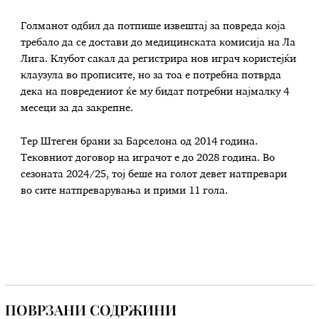
Голманот одбил да потпише извештај за повреда која
требало да се достави до медицинската комисија на Ла
Лига. Клубот сакал да регистрира нов играч користејќи
клаузула во прописите, но за тоа е потребна потврда
дека на повредениот ќе му бидат потребни најмалку 4
месеци за да закрепне.
Тер Штеген брани за Барселона од 2014 година.
Тековниот договор на играчот е до 2028 година. Во
сезоната 2024/25, тој беше на голот девет натпревари
во сите натпреварувања и прими 11 гола.
ПОВРЗАНИ СОДРЖИНИ