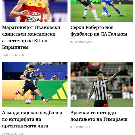
Маратонецот Ивановски
Серхи Роберто нов
единствен македонски
фудбалер на ЛА Галакси
атлетичар на ЕП во
09/08/2026 12:08
Бирмингем
09/08/2026 17:08
Алмада најскап фудбалер
Арсенал го потврди
во историјата на
доаѓањето на Гимараеш
аргентинската лига
08/08/2026 19:08
09/08/2026 10:08