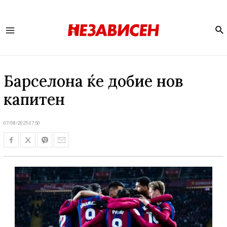
Se
Main
Menu
Барселона ќе добие нов
капитен
07/08/2025 07:50