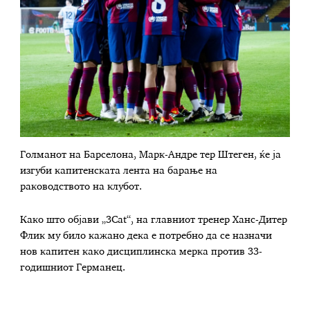
Голманот на Барселона, Марк-Андре тер Штеген, ќе ја
изгуби капитенската лента на барање на
раководството на клубот.
Како што објави „3Cat“, на главниот тренер Ханс-Дитер
Флик му било кажано дека е потребно да се назначи
нов капитен како дисциплинска мерка против 33-
годишниот Германец.