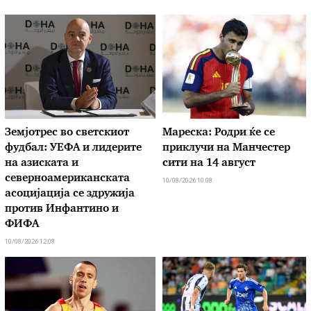
Земјотрес во светскиот
Мареска: Родри ќе се
фудбал: УЕФА и лидерите
приклучи на Манчестер
на азиската и
сити на 14 август
северноамериканската
10/08/2026 10:08
асоцијација се здружија
против Инфантино и
ФИФА
10/08/2026 12:08