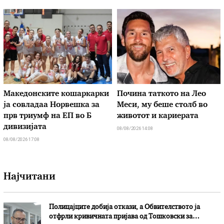
Македонските кошаркарки
Почина таткото на Лео
ја совладаа Норвешка за
Меси, му беше столб во
прв триумф на ЕП во Б
животот и кариерата
дивизијата
08/08/2026 14:08
08/08/2026 17:08
Најчитани
Полицајците добија откази, а Обвителството ја
отфрли кривичната пријава од Тошковски за